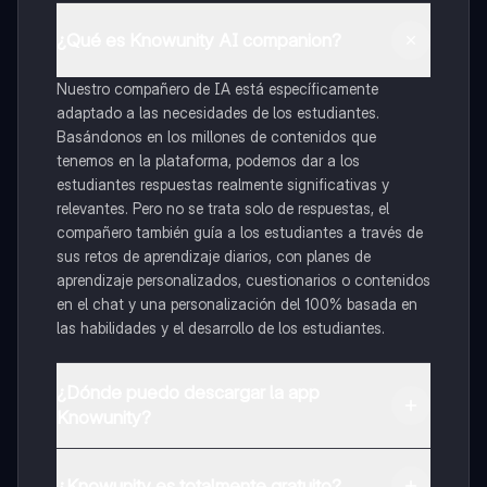
¿Qué es Knowunity AI companion?
Nuestro compañero de IA está específicamente
adaptado a las necesidades de los estudiantes.
Basándonos en los millones de contenidos que
tenemos en la plataforma, podemos dar a los
estudiantes respuestas realmente significativas y
relevantes. Pero no se trata solo de respuestas, el
compañero también guía a los estudiantes a través de
sus retos de aprendizaje diarios, con planes de
aprendizaje personalizados, cuestionarios o contenidos
en el chat y una personalización del 100% basada en
las habilidades y el desarrollo de los estudiantes.
¿Dónde puedo descargar la app
Knowunity?
Puedes descargar la app en Google Play Store y Apple
App Store.
¿Knowunity es totalmente gratuito?