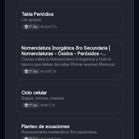
Tabla Periódica
Química
Los grupos
264
4
3° Sec
Nomenclatura Inorgánica 3ro Secundaria |
Química
Nomenclaturas - Óxidos - Peróxidos -
Hidróxido o Bases
Clases sobre la Nomenclatura Inorgánica y todo lo
básico que debes de saber (Primer examen Mensual
2025)
665
8
3° Sec
Ciclo celular
Biología
Etapas, mitosis, meiosis
84
3
5° Sec
Planteo de ecuaciones
Matemáticas
Razonamiento matemático 3ro secundaria
1,233
20