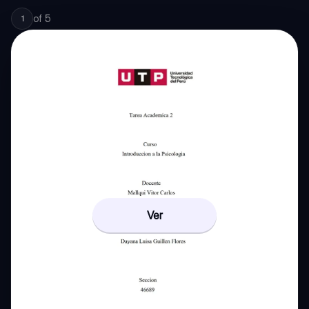
of
5
1
Ver