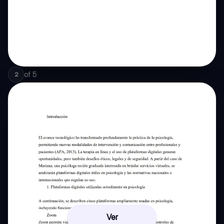
of
5
2
Ver