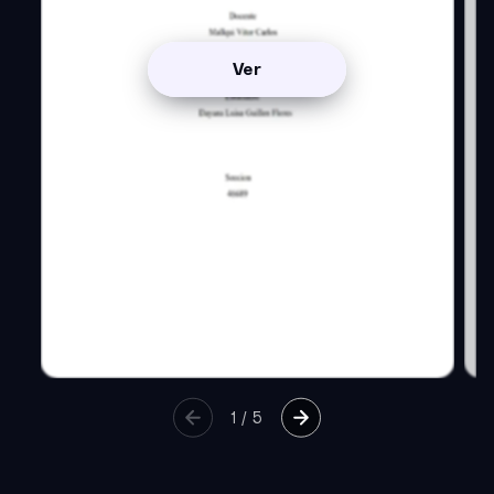
Ver
1
/
5