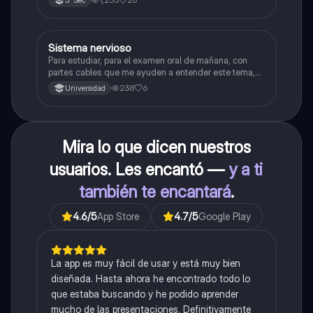
3° Sec
Sistema nervioso
Biología
Para estudiar, para el examen oral de mañana, con
partes cables que me ayuden a entender este tema,
porque se me complica un poco ya que el tema es
238
6
Universidad
muy extenso y quisiera poder lograr entenderlo
mucho mejor con ayuda de cartilla el ppt está
resumido.
Mira lo que dicen nuestros
usuarios. Les encantó —
y a ti
también te encantará
.
4.6
/5
App Store
4.7
/5
Google Play
La app es muy fácil de usar y está muy bien
diseñada. Hasta ahora he encontrado todo lo
que estaba buscando y he podido aprender
mucho de las presentaciones. Definitivamente