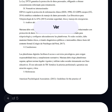
Ver
of
5
4