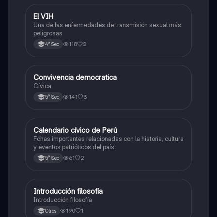
El VIH
Desarrollo Personal, Ciudadanía y Cívica
Una de las enfermedades de transmisión sexual más
peligrosas
118
2
4° Sec
Convivencia democratica
Desarrollo Personal, Ciudadanía y Cívica
Cívica
141
3
5° Sec
Calendario cívico de Perú
Desarrollo Personal, Ciudadanía y Cívica
Fchas importantes relacionadas con la historia, cultura
y eventos patrióticos del país.
61
2
5° Sec
Introducción filosofía
Desarrollo Personal, Ciudadanía y Cívica
Introducción filosofía
190
1
Otros