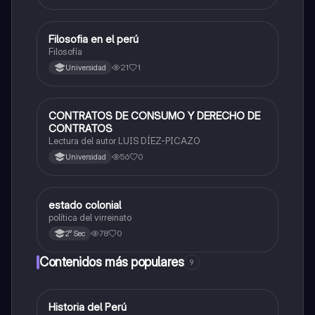
Filosofia en el perú
Desarrollo Personal, Ciudadanía y Cívica
Filosofía
21
1
Universidad
CONTRATOS DE CONSUMO Y DERECHO DE
Desarrollo Personal, Ciudadanía y Cívica
CONTRATOS
Lectura del autor LUIS DÍEZ-PICAZO
56
0
Universidad
estado colonial
Desarrollo Personal, Ciudadanía y Cívica
política del virreinato
78
0
2° Sec
Contenidos más populares
9
Historia del Perú
Ciencias Sociales