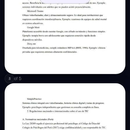
of
5
3