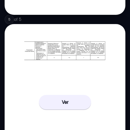
of
5
5
Ver