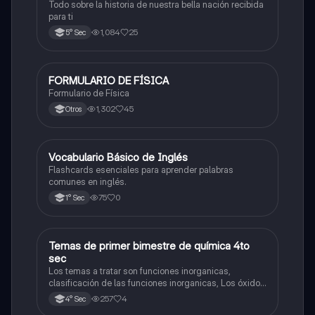
Todo sobre la historia de nuestra bella nación recibida
para ti
1,084
25
5° Sec
FORMULARIO DE FÍSICA
Física
Formulario de Física
1,302
45
Otros
V
Vocabulario Básico de Inglés
Inglés
Flashcards esenciales para aprender palabras
comunes en inglés.
75
0
1° Sec
Temas de primer bimestre de química 4to
Química
sec
Los temas a tratar son funciones inorganicas,
clasificación de las funciones inorganicas, Los óxidos
y los óxidos ácidos
257
4
4° Sec