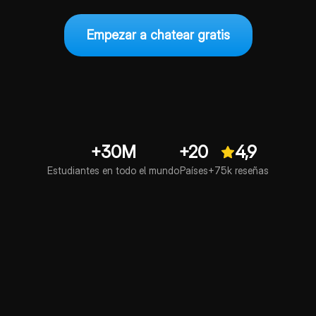
Empezar a chatear gratis
+30M
+20
4,9
Estudiantes en todo el mundo
Países
+75k reseñas