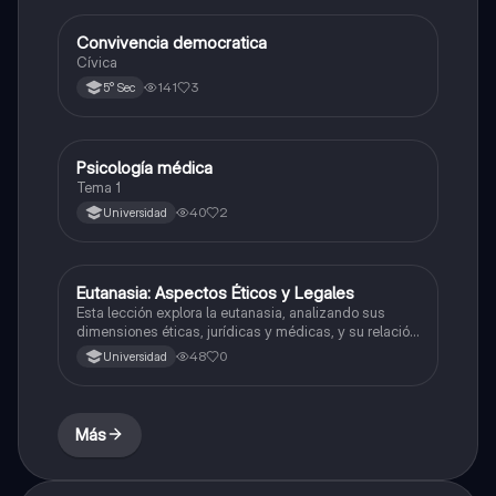
Convivencia democratica
Desarrollo Personal, Ciudadanía y Cívica
Cívica
141
3
5° Sec
Psicología médica
Desarrollo Personal, Ciudadanía y Cívica
Tema 1
40
2
Universidad
Eutanasia: Aspectos Éticos y Legales
Desarrollo Personal, Ciudadanía y Cívica
Esta lección explora la eutanasia, analizando sus
dimensiones éticas, jurídicas y médicas, y su relación
con la autonomía personal y la dignidad humana.
48
0
Universidad
Más