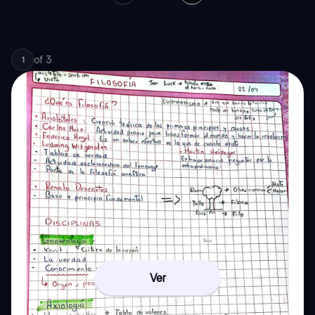
of
3
1
Ver