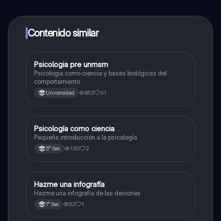
alumnos y recibir ayuda inmeditamente. Puedes ganar
dinero utilizando la aplicación, que te permitirá acceder
a determinadas funciones.
Contenido similar
Psicologia pre unmsm
Ciencias Sociales
Psicologia como ciencia y bases biológicas del
comportamiento
853
61
Universidad
Psicología como ciencia
Desarrollo Personal, Ciudadanía y Cívica
Pequeña introducción a la psicología
130
2
5° Sec
Hazme una infografía
Desarrollo Personal, Ciudadanía y Cívica
Hazme una infografía de las deciones
52
1
1° Sec