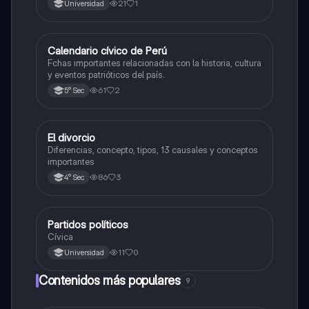
21
1
Universidad
Calendario cívico de Perú
Desarrollo Personal, Ciudadanía y Cívica
Fchas importantes relacionadas con la historia, cultura
y eventos patrióticos del país.
61
2
5° Sec
El divorcio
Desarrollo Personal, Ciudadanía y Cívica
Diferencias, concepto, tipos, 13 causales y conceptos
importantes
86
3
4° Sec
Partidos políticos
Desarrollo Personal, Ciudadanía y Cívica
Cívica
11
0
Universidad
Contenidos más populares
9