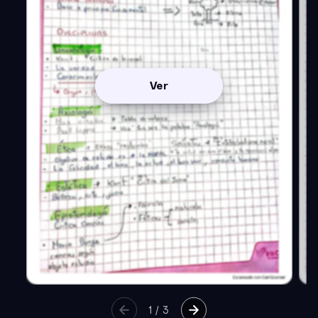
Ver
1
/
3