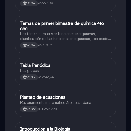
2025)
665
8
3° Sec
Temas de primer bimestre de química 4to
Química
sec
Los temas a tratar son funciones inorganicas,
clasificación de las funciones inorganicas, Los óxidos
y los óxidos ácidos
257
4
4° Sec
Tabla Periódica
Química
Los grupos
264
4
3° Sec
Planteo de ecuaciones
Matemáticas
Razonamiento matemático 3ro secundaria
1,231
20
3° Sec
Introducción a la Biología
Biología