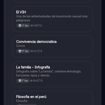
El VIH
Desarrollo Personal, Ciudadanía y Cívica
Una de las enfermedades de transmisión sexual más
peligrosas
118
2
4° Sec
Convivencia democratica
Desarrollo Personal, Ciudadanía y Cívica
Cívica
141
3
5° Sec
La familia - Infografía
Desarrollo Personal, Ciudadanía y Cívica
Infografía sobre "La familia", contiene etimología,
funciones, tipos y demás
340
3
1° Sec
Filosofia en el perú
Desarrollo Personal, Ciudadanía y Cívica
Filosofía