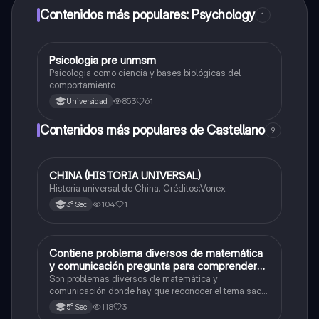
Contenidos más populares: Psychology
1
Psicologia pre unmsm
Ciencias Sociales
Psicologia como ciencia y bases biológicas del
comportamiento
853
61
Universidad
Contenidos más populares de Castellano
9
CHINA (HISTORIA UNIVERSAL)
Castellano
Historia universal de China. Créditos:Vonex
104
1
3° Sec
Contiene problema diversos de matemática
Matemáticas
y comunicación pregunta para comprender
formulario y datos
Son problemas diversos de matemática y
comunicación donde hay que reconocer el tema sacar
las fórmulas y los trucos para comprender y resolver
118
3
5° Sec