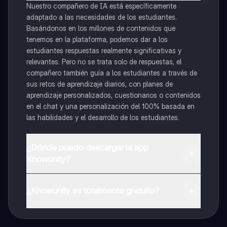
Nuestro compañero de IA está específicamente
adaptado a las necesidades de los estudiantes.
Basándonos en los millones de contenidos que
tenemos en la plataforma, podemos dar a los
estudiantes respuestas realmente significativas y
relevantes. Pero no se trata solo de respuestas, el
compañero también guía a los estudiantes a través de
sus retos de aprendizaje diarios, con planes de
aprendizaje personalizados, cuestionarios o contenidos
en el chat y una personalización del 100% basada en
las habilidades y el desarrollo de los estudiantes.
¿Dónde puedo descargar la app
Knowunity?
Puedes descargar la app en Google Play Store y Apple
App Store.
¿Knowunity es totalmente gratuito?
¡Sí lo es! Tienes acceso totalmente gratuito a todo el
contenido de la app, puedes chatear con otros