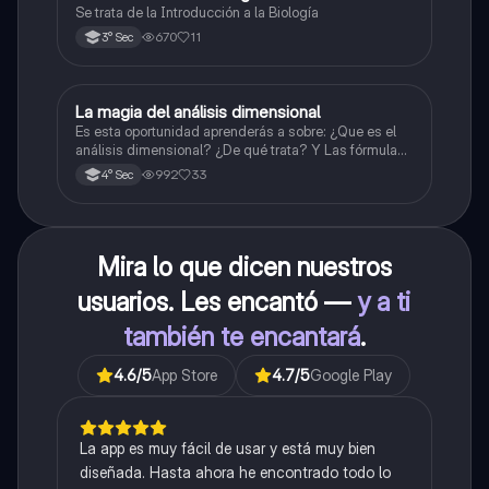
Se trata de la Introducción a la Biología
670
11
3° Sec
La magia del análisis dimensional
Física
Es esta oportunidad aprenderás a sobre: ¿Que es el
análisis dimensional? ¿De qué trata? Y Las fórmulas
de las magnitudes fundamentales y derivadas.
992
33
4° Sec
Mira lo que dicen nuestros
usuarios. Les encantó —
y a ti
también te encantará
.
4.6
/5
App Store
4.7
/5
Google Play
La app es muy fácil de usar y está muy bien
diseñada. Hasta ahora he encontrado todo lo