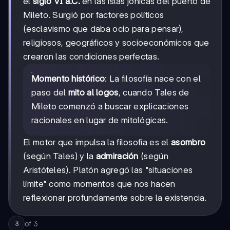
el
siglo VI a.C.
en las islas jónicas del puerto de
Mileto. Surgió por factores políticos
(esclavismo que daba ocio para pensar),
religiosos, geográficos y socioeconómicos que
crearon las condiciones perfectas.
Momento histórico
: La filosofía nace con el
paso del
mito al logos
, cuando Tales de
Mileto comenzó a buscar explicaciones
racionales en lugar de mitológicas.
El motor que impulsa la filosofía es el
asombro
(según Tales) y la
admiración
(según
Aristóteles). Platón agregó las "situaciones
límite" como momentos que nos hacen
reflexionar profundamente sobre la existencia.
of
3
3