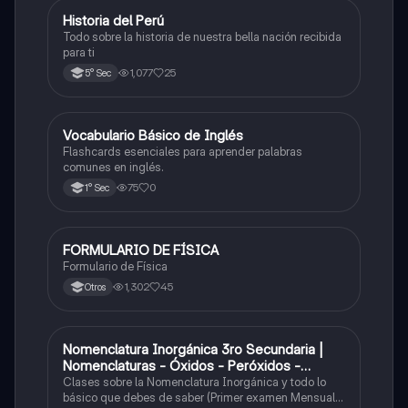
Historia del Perú
Ciencias Sociales
Todo sobre la historia de nuestra bella nación recibida
para ti
1,077
25
5° Sec
V
Vocabulario Básico de Inglés
Inglés
Flashcards esenciales para aprender palabras
comunes en inglés.
75
0
1° Sec
FORMULARIO DE FÍSICA
Física
Formulario de Física
1,302
45
Otros
Nomenclatura Inorgánica 3ro Secundaria |
Química
Nomenclaturas - Óxidos - Peróxidos -
Hidróxido o Bases
Clases sobre la Nomenclatura Inorgánica y todo lo
básico que debes de saber (Primer examen Mensual