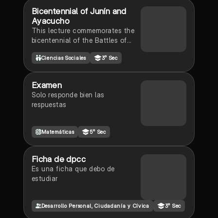
Bicentennial of Junín and
Ayacucho
This lecture commemorates the
bicentennial of the Battles of
Junín and Ayacucho, marking
Ciencias Sociales
3° Sec
the end of Spanish colonial rule
and the birth of the Peruvian
republic.
Examen
Solo responde bien las
respuestas
Matemáticas
5° Sec
Ficha de dpcc
Es una ficha que debo de
estudiar
Desarrollo Personal, Ciudadanía y Cívica
3° Sec