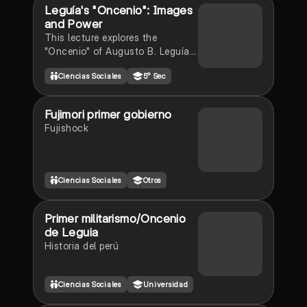
Leguía's "Oncenio": Images
and Power
This lecture explores the
"Oncenio" of Augusto B. Leguía
in Peru (1919-1930), focusing on
Ciencias Sociales
5° Sec
his rise to power, the "Patria
Nueva" regime, and the use of
images to consolidate his
Fujimori primer gobierno
authority.
Fujishock
Ciencias Sociales
Otros
Primer militarismo/Oncenio
de Leguia
Historia del perú
Ciencias Sociales
Universidad