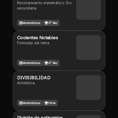
Razonamiento matemático 3ro
secundaria
Matemáticas
3° Sec
Cocientes Notables
Fórmulas del tema
Matemáticas
4° Sec
DIVISIBILIDAD
Aritmética
Matemáticas
Otros
División de polinomios