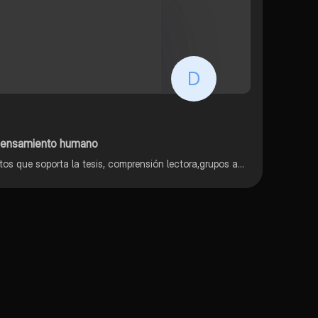
D
 pensamiento humano
Normas APA, Todo los argumentos que soporta la tesis, comprensión lectora,grupos académicos, ética y moral, teorías filosofícas éticas, derechos humanos, universidad central del ecuador.