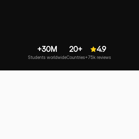
+30M
20+
4.9
Students worldwide
Countries
+75k reviews
Pregunta a SchoolGPT