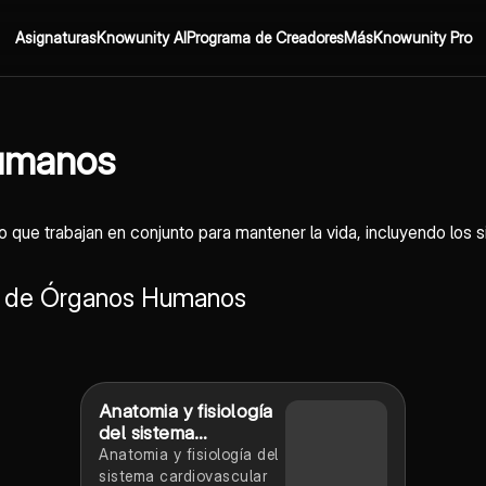
Asignaturas
Knowunity AI
Programa de Creadores
Más
Knowunity Pro
umanos
que trabajan en conjunto para mantener la vida, incluyendo los sis
s de Órganos Humanos
Anatomia y fisiología
del sistema
cardiovascular
Anatomia y fisiología del
sistema cardiovascular