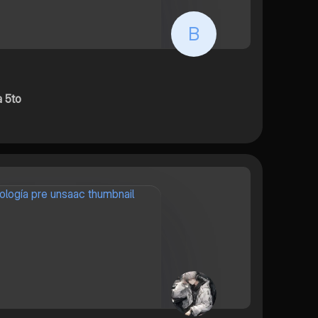
B
a 5to