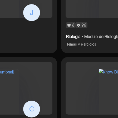
J
6
96
Biología -
Módulo de Biologí
Temas y ejercicios
C