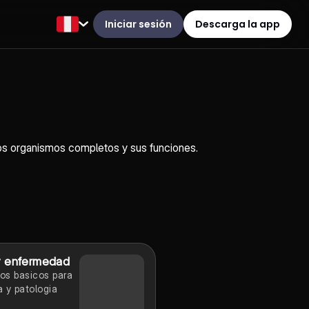
Iniciar sesión
Descarga la app
 los organismos completos y sus funciones.
y enfermedad
os basicos para
ia y patologia