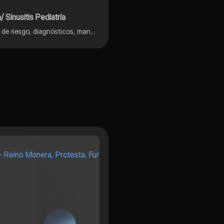
 Sinusitis Pediatría
OMA Otitis media aguda, Sinusitis en pediatría, factores de riesgo, diagnósticos, manejo, tratamiento