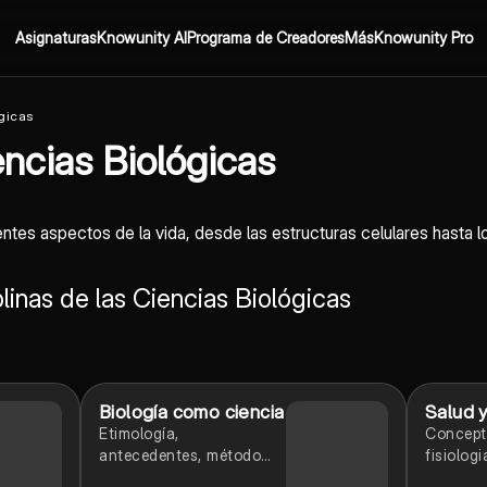
Asignaturas
Knowunity AI
Programa de Creadores
Más
Knowunity Pro
ógicas
encias Biológicas
entes aspectos de la vida, desde las estructuras celulares hasta
inas de las Ciencias Biológicas
Biología como ciencia
Salud 
Etimología,
Concept
antecedentes, método
fisiolog
científico y dominios