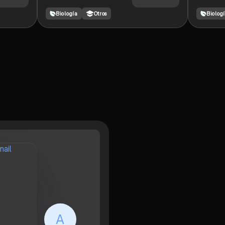
Biología
Otros
Biolog
A