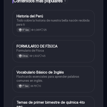
Contenidos más populares
9
Historia del Perú
Ciencias Sociales
Todo sobre la historia de nuestra bella nación recibida
para ti
1,089
25
5° Sec
FORMULARIO DE FÍSICA
Física
Formulario de Física
1,302
45
Otros
V
Vocabulario Básico de Inglés
Inglés
Flashcards esenciales para aprender palabras
comunes en inglés.
75
0
1° Sec
Temas de primer bimestre de química 4to
Química
sec