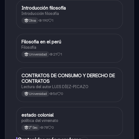
Introducción filosofía
Desarrollo Personal, Ciudadanía y Cívica
Introducción filosofía
190
1
Otros
Filosofia en el perú
Desarrollo Personal, Ciudadanía y Cívica
Filosofía
21
1
Universidad
CONTRATOS DE CONSUMO Y DERECHO DE
Desarrollo Personal, Ciudadanía y Cívica
CONTRATOS
Lectura del autor LUIS DÍEZ-PICAZO
56
0
Universidad
estado colonial
Desarrollo Personal, Ciudadanía y Cívica
política del virreinato
78
0
2° Sec