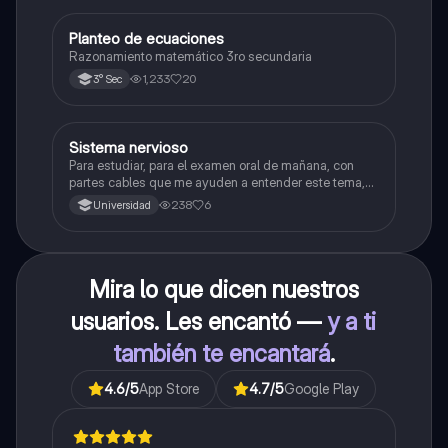
Planteo de ecuaciones
Matemáticas
Razonamiento matemático 3ro secundaria
1,233
20
3° Sec
Sistema nervioso
Biología
Para estudiar, para el examen oral de mañana, con
partes cables que me ayuden a entender este tema,
porque se me complica un poco ya que el tema es
238
6
Universidad
muy extenso y quisiera poder lograr entenderlo
mucho mejor con ayuda de cartilla el ppt está
resumido.
Mira lo que dicen nuestros
usuarios. Les encantó —
y a ti
también te encantará
.
4.6
/5
App Store
4.7
/5
Google Play