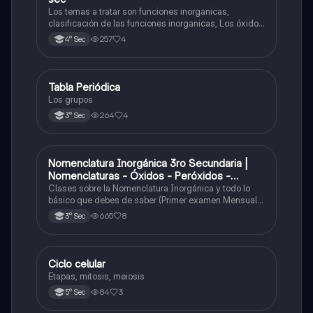
Los temas a tratar son funciones inorganicas,
clasificación de las funciones inorganicas, Los óxidos
y los óxidos ácidos
257
4
4° Sec
Tabla Periódica
Química
Los grupos
264
4
3° Sec
Nomenclatura Inorgánica 3ro Secundaria |
Química
Nomenclaturas - Óxidos - Peróxidos -
Hidróxido o Bases
Clases sobre la Nomenclatura Inorgánica y todo lo
básico que debes de saber (Primer examen Mensual
2025)
665
8
3° Sec
Ciclo celular
Biología
Etapas, mitosis, meiosis
84
3
5° Sec