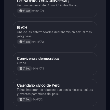
CHINA (HISTORIA UNIVERSAL)
Castellano
Historia universal de China. Créditos:Vonex
104
1
3° Sec
El VIH
Desarrollo Personal, Ciudadanía y Cívica
Una de las enfermedades de transmisión sexual más
peligrosas
118
2
4° Sec
Convivencia democratica
Desarrollo Personal, Ciudadanía y Cívica
Cívica
141
3
5° Sec
Calendario cívico de Perú
Desarrollo Personal, Ciudadanía y Cívica
Fchas importantes relacionadas con la historia, cultura
y eventos patrióticos del país.
61
2
5° Sec