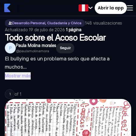
Abrir la app
148
visualizaciones
·
Desarrollo Personal, Ciudadanía y Cívica
Actualizado
19 de julio de 2026
·
1 página
Todo sobre el Acoso Escolar
Paula Molina morales
P
Seguir
@
paulamolinamora
El bullying es un problema serio que afecta a
muchos...
Mostrar más
of
1
1