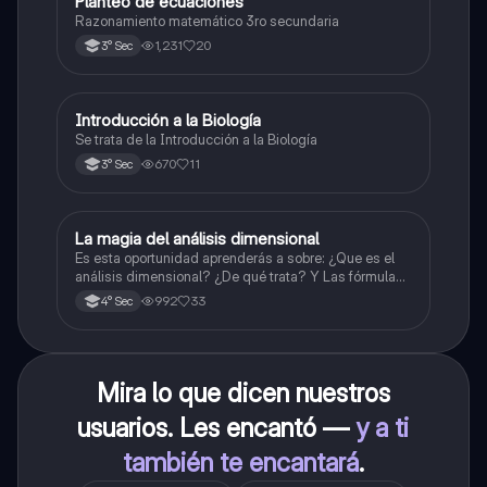
Planteo de ecuaciones
Matemáticas
Razonamiento matemático 3ro secundaria
1,231
20
3° Sec
Introducción a la Biología
Biología
Se trata de la Introducción a la Biología
670
11
3° Sec
La magia del análisis dimensional
Física
Es esta oportunidad aprenderás a sobre: ¿Que es el
análisis dimensional? ¿De qué trata? Y Las fórmulas
de las magnitudes fundamentales y derivadas.
992
33
4° Sec
Mira lo que dicen nuestros
usuarios. Les encantó —
y a ti
también te encantará
.