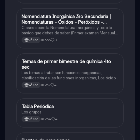
Nomenclatura Inorgánica 3ro Secundaria |
Química
Nomenclaturas - Óxidos - Peróxidos -
Hidróxido o Bases
Clases sobre la Nomenclatura Inorgánica y todo lo
básico que debes de saber (Primer examen Mensual
2025)
665
8
3° Sec
Temas de primer bimestre de química 4to
Química
sec
Los temas a tratar son funciones inorganicas,
clasificación de las funciones inorganicas, Los óxidos
y los óxidos ácidos
257
4
4° Sec
Tabla Periódica
Química
Los grupos
264
4
3° Sec