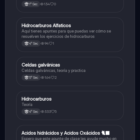
de su agrado , habla del átomo y lo básico sobre el,
134
0
1° Sec
solo eso bye
Hidrocarburos Alfaticos
Química
Aquí tienes apuntes para que puedas ver cómo se
resuelven los ejercicios de hidrocarburos
94
1
4° Sec
Celdas galvánicas
Química
Celdas galvánicas, teoría y practica
164
2
5° Sec
Hidrocarburos
Química
Teoría
333
5
4° Sec
Acidos hidrácidos y Acidos Oxácidos 🐈‍⬛
Química
Espero que este apunte de clase les ayude mucho en