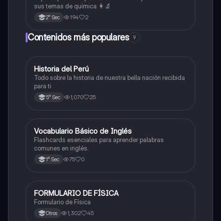
sus temas de química 👩‍🔬
194
2
2° Sec
Contenidos más populares
9
Historia del Perú
Ciencias Sociales
Todo sobre la historia de nuestra bella nación recibida
para ti
1,070
25
5° Sec
V
Vocabulario Básico de Inglés
Inglés
Flashcards esenciales para aprender palabras
comunes en inglés.
75
0
1° Sec
FORMULARIO DE FÍSICA
Física
Formulario de Física
1,302
45
Otros