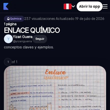
Abrir la app
237
visualizaciones
·
Actualizado
19 de julio de 2026
·
Química
1 página
ENLACE QUÍMICO
Yizari Guerra
Y
Seguir
@
yizariguerra
conceptos claves y ejemplos.
of
1
1