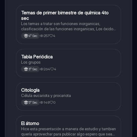
Temas de primer bimestre de química 4to
Química
sec
Los temas a tratar son funciones inorganicas,
clasificación de las funciones inorganicas, Los óxidos
y los óxidos ácidos
257
4
4° Sec
Tabla Periódica
Química
Los grupos
264
4
3° Sec
Citología
Ciencia y Tecnología
Célula eucariota y procariota
148
0
5° Sec
El átomo
Ciencia y Tecnología
Hice esta presentación a manera de estudio y tambien
quería aprovechar para publicar algo espero que sea