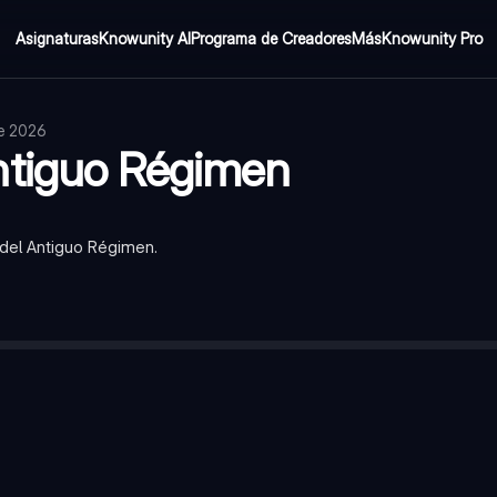
Asignaturas
Knowunity AI
Programa de Creadores
Más
Knowunity Pro
de 2026
ntiguo Régimen
 del Antiguo Régimen.
 económico de Europa antes de la Revolución Francesa, caracteriz
l dividida en grupos cerrados (estamentos) con derechos y deber
la Iglesia Católica, con privilegios como no pagar impuestos y po
 con títulos y privilegios hereditarios, como no pagar impuestos y
oblación (campesinos, burgueses, artesanos), sin privilegios y ob