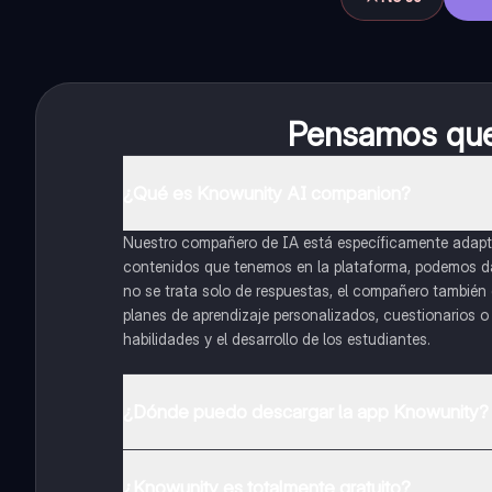
Pensamos que 
¿Qué es Knowunity AI companion?
Nuestro compañero de IA está específicamente adapta
contenidos que tenemos en la plataforma, podemos dar 
no se trata solo de respuestas, el compañero también g
planes de aprendizaje personalizados, cuestionarios 
habilidades y el desarrollo de los estudiantes.
¿Dónde puedo descargar la app Knowunity?
Puedes descargar la app en Google Play Store y Apple
¿Knowunity es totalmente gratuito?