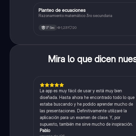
Planteo de ecuaciones
Matemáticas
Razonamiento matemático 3ro secundaria
1,231
20
3° Sec
Mira lo que dicen nue
La app es muy fácil de usar y está muy bien
diseñada. Hasta ahora he encontrado todo lo que
estaba buscando y he podido aprender mucho de
las presentaciones. Definitivamente utilizaré la
aplicación para un examen de clase. Y, por
supuesto, también me sirve mucho de inspiración.
Pablo
usuario de iOS