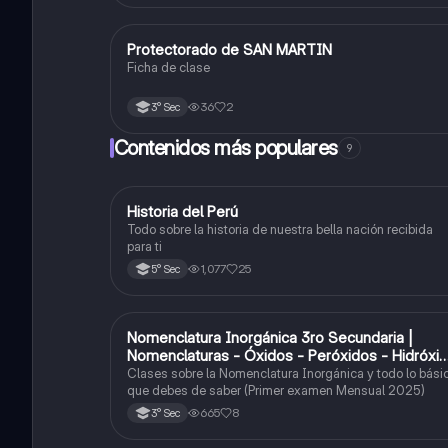
Protectorado de SAN MARTIN
Ciencias Sociales
Ficha de clase
36
2
3° Sec
Contenidos más populares
9
Historia del Perú
Ciencias Sociales
Todo sobre la historia de nuestra bella nación recibida
para ti
1,077
25
5° Sec
Nomenclatura Inorgánica 3ro Secundaria |
Química
Nomenclaturas - Óxidos - Peróxidos - Hidróxi
o Bases
Clases sobre la Nomenclatura Inorgánica y todo lo bási
que debes de saber (Primer examen Mensual 2025)
665
8
3° Sec