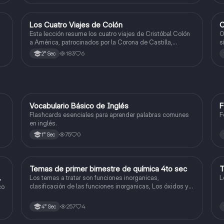
Los Cuatro Viajes de Colón
C
Ciencias Sociales
Esta lección resume los cuatro viajes de Cristóbal Colón
O
a América, patrocinados por la Corona de Castilla,
s
destacando sus objetivos, rutas y descubrimientos.
e
183
6
2° Sec
V
Vocabulario Básico de Inglés
F
Inglés
Flashcards esenciales para aprender palabras comunes
F
en inglés.
75
0
1° Sec
Temas de primer bimestre de química 4to sec
T
Química
do
Los temas a tratar son funciones inorganicas,
L
clasificación de las funciones inorganicas, Los óxidos y
co
los óxidos ácidos
257
4
4° Sec