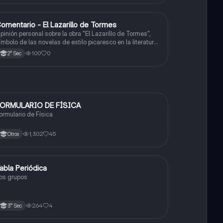
omentario - El Lazarillo de Tormes
Castellano
pinión personal sobre la obra "El Lazarillo de Tormes",
ímbolo de las novelas de estilo picaresco en la literatura
spañola.
100
0
2° Sec
ORMULARIO DE FÍSICA
Física
ormulario de Física
1,302
45
Otros
abla Periódica
Química
os grupos
264
4
3° Sec