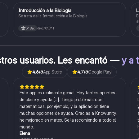
Introducción a la Biología
L
Biología
Se trata de la Introducción a la Biología
E
a
l
670
11
3° Sec
stros usuarios. Les encantó —
y a 
4.6
/5
App Store
4.7
/5
Google Play
Esta app es realmente genial. Hay tantos apuntes
de clase y ayuda [...]. Tengo problemas con
matemáticas, por ejemplo, y la aplicación tiene
muchas opciones de ayuda. Gracias a Knowunity,
he mejorado en mates. Se la recomiendo a todo el
mundo.
Elena
usuaria de Android