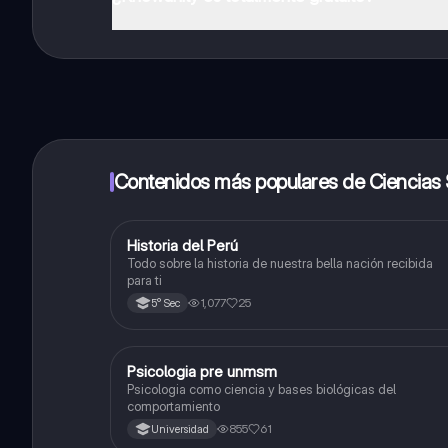
¡Sí lo es! Tienes acceso totalmente gratuito a todo e
inmeditamente. Puedes ganar dinero utilizando la apli
Contenidos más populares de Ciencias 
Historia del Perú
Ciencias Sociales
Todo sobre la historia de nuestra bella nación recibida
para ti
1,077
25
5° Sec
Psicologia pre unmsm
Ciencias Sociales
Psicologia como ciencia y bases biológicas del
comportamiento
855
61
Universidad