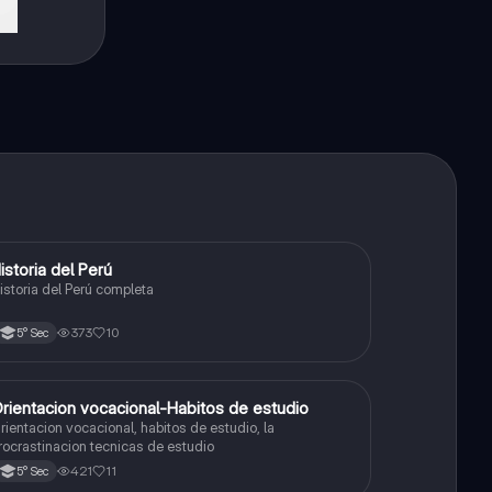
istoria del Perú
Ciencias Sociales
istoria del Perú completa
373
10
5° Sec
rientacion vocacional-Habitos de estudio
Ciencias Sociales
rientacion vocacional, habitos de estudio, la
rocrastinacion tecnicas de estudio
421
11
5° Sec