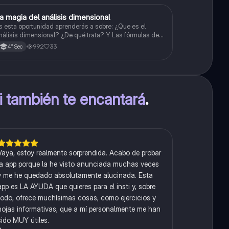
a magia del análisis dimensional
Física
s esta oportunidad aprenderás a sobre: ¿Que es el
nálisis dimensional? ¿De qué trata? Y Las fórmulas de
as magnitudes fundamentales y derivadas.
992
33
4° Sec
ti también te encantará
.
Vaya, estoy realmente sorprendida. Acabo de probar
la app porque la he visto anunciada muchas veces
y me he quedado absolutamente alucinada. Esta
app es LA AYUDA que quieres para el insti y, sobre
todo, ofrece muchísimas cosas, como ejercicios y
hojas informativas, que a mí personalmente me han
sido MUY útiles.