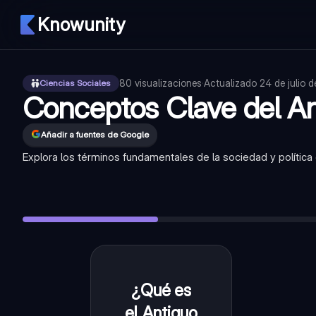
Knowunity
80
visualizaciones
·
Actualizado
24 de julio 
Ciencias Sociales
Conceptos Clave del A
Añadir a fuentes de Google
Explora los términos fundamentales de la sociedad y política
¿Qué es el Antiguo Régimen?
—
Sistema político, social y
¿Qué significa 'sociedad estamental'?
—
Organización socia
¿Quiénes formaban el estamento del Clero?
—
Miembros de 
¿Quiénes formaban el estamento de la Nobleza?
—
Familias
¿Quiénes formaban el Tercer Estado?
—
La mayoría de la p
¿Qué es
Sistema
político, social
el Antiguo