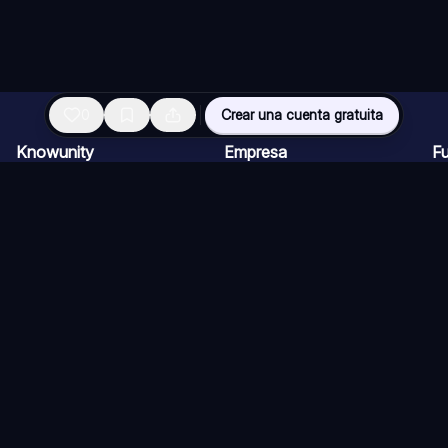
0
Crear una cuenta gratuita
Knowunity
Empresa
F
Página de inicio
Ofertas de empleo
Re
Ayuda
Programa de Creadores
Ch
Seguridad
Kit de prensa
Ta
Iniciar sesión
Cu
Áreas de conocimiento
Re
Ex