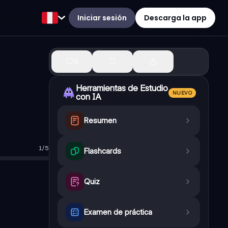
Iniciar sesión
Descarga la app
0
Herramientas de Estudio
NUEVO
con IA
Resumen
1
/
5
ado por monarquía absoluta y sociedad estamental.
Flashcards
es diferentes, definidos por nacimiento.
seer tierras.
Quiz
 ocupar altos cargos.
ligados a pagar impuestos.
Examen de práctica