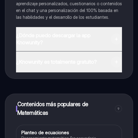
aprendizaje personalizados, cuestionarios o contenidos
en el chat y una personalización del 100% basada en
las habilidades y el desarrollo de los estudiantes.
¿Dónde puedo descargar la app
Knowunity?
Puedes descargar la app en Google Play Store y Apple
App Store.
¿Knowunity es totalmente gratuito?
¡Sí lo es! Tienes acceso totalmente gratuito a todo el
contenido de la app, puedes chatear con otros
alumnos y recibir ayuda inmeditamente. Puedes ganar
dinero utilizando la aplicación, que te permitirá acceder
a determinadas funciones.
Contenidos más populares de
9
Matemáticas
Planteo de ecuaciones
Matemáticas