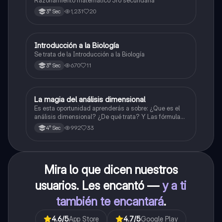
Razonamiento matemático 3ro secundaria
1,231
20
3° Sec
Introducción a la Biología
Biología
Se trata de la Introducción a la Biología
670
11
3° Sec
La magia del análisis dimensional
Física
Es esta oportunidad aprenderás a sobre: ¿Que es el
análisis dimensional? ¿De qué trata? Y Las fórmulas
de las magnitudes fundamentales y derivadas.
992
33
4° Sec
Mira lo que dicen nuestros
usuarios. Les encantó —
y a ti
también te encantará
.
4.6
/5
App Store
4.7
/5
Google Play