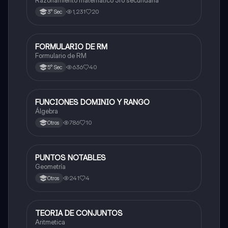
Razonamiento matemático 3ro secundaria
1,231
20
3° Sec
FORMULARIO DE RM
Matemáticas
Formulario de RM
636
40
5° Sec
FUNCIONES DOMINIO Y RANGO
Matemáticas
Álgebra
786
10
Otros
PUNTOS NOTABLES
Matemáticas
Geometría
241
4
Otros
TEORIA DE CONJUNTOS
Matemáticas
Aritmetica