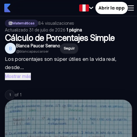
Abrir la app
84
visualizaciones
·
Matemáticas
Actualizado
31 de julio de 2026
·
1 página
Cálculo de Porcentajes Simple
Blanca Paucar Serrano
B
Seguir
@
blancapaucarser
Los porcentajes son súper útiles en la vida real,
desde...
Mostrar más
of
1
1