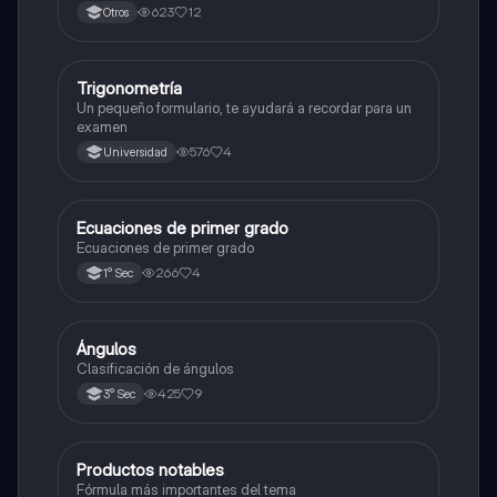
623
12
Otros
Trigonometría
Matemáticas
Un pequeño formulario, te ayudará a recordar para un
examen
576
4
Universidad
Ecuaciones de primer grado
Matemáticas
Ecuaciones de primer grado
266
4
1° Sec
Ángulos
Matemáticas
Clasificación de ángulos
425
9
3° Sec
Productos notables
Matemáticas
Fórmula más importantes del tema