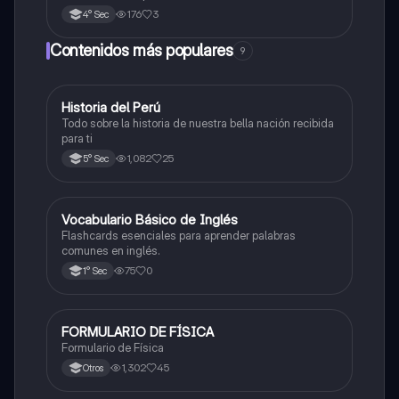
176
3
4° Sec
Contenidos más populares
9
Historia del Perú
Ciencias Sociales
Todo sobre la historia de nuestra bella nación recibida
para ti
1,082
25
5° Sec
V
Vocabulario Básico de Inglés
Inglés
Flashcards esenciales para aprender palabras
comunes en inglés.
75
0
1° Sec
FORMULARIO DE FÍSICA
Física
Formulario de Física
1,302
45
Otros