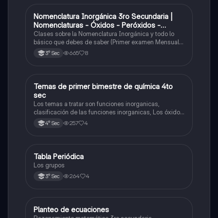
Nomenclatura Inorgánica 3ro Secundaria |
Química
Nomenclaturas - Óxidos - Peróxidos -
Hidróxido o Bases
Clases sobre la Nomenclatura Inorgánica y todo lo
básico que debes de saber (Primer examen Mensual
2025)
665
8
3° Sec
Temas de primer bimestre de química 4to
Química
sec
Los temas a tratar son funciones inorganicas,
clasificación de las funciones inorganicas, Los óxidos
y los óxidos ácidos
257
4
4° Sec
Tabla Periódica
Química
Los grupos
264
4
3° Sec
Planteo de ecuaciones
Matemáticas