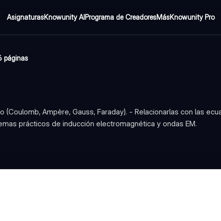
Asignaturas
Knowunity AI
Programa de Creadores
Más
Knowunity Pro
6 páginas
 (Coulomb, Ampère, Gauss, Faraday). - Relacionarlas con las ecu
blemas prácticos de inducción electromagnética y ondas EM.