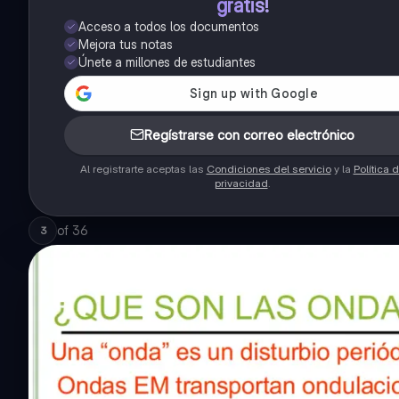
gratis!
Acceso a todos los documentos
Mejora tus notas
Únete a millones de estudiantes
Regístrarse con correo electrónico
Al registrarte aceptas las
Condiciones del servicio
y la
Política 
privacidad
.
of
36
3