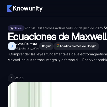
Knowunity
233
visualizaciones
·
Actualizado
27 de julio de 2026
·
3
Física
Ecuaciones de Maxwell
José Bautista
J
Seguir
Añadir a fuentes de Google
@
josbautis_atfaq
-Comprender las leyes fundamentales del electromagnetismo
Maxwell en sus formas integral y diferencial. - Resolver pro
of
36
1