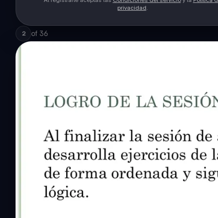
privacidad
.
of
36
2