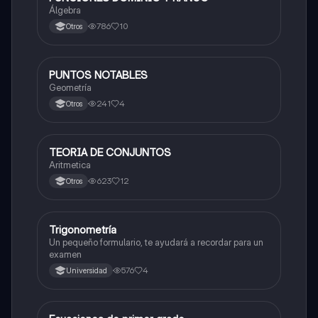
Álgebra
786
10
Otros
PUNTOS NOTABLES
Matemáticas
Geometría
241
4
Otros
TEORIA DE CONJUNTOS
Matemáticas
Aritmetica
623
12
Otros
Trigonometría
Matemáticas
Un pequeño formulario, te ayudará a recordar para un
examen
576
4
Universidad