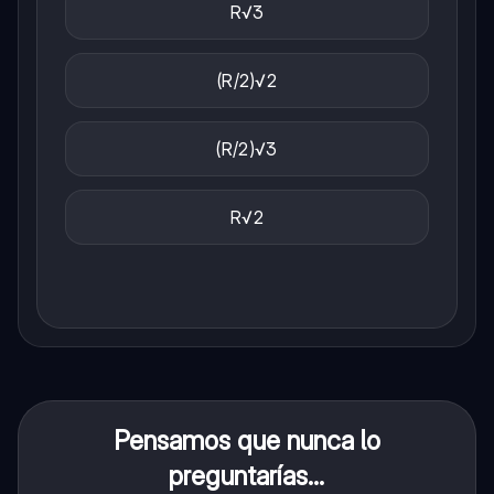
R√3
(R/2)√2
(R/2)√3
R√2
Pensamos que nunca lo
preguntarías...