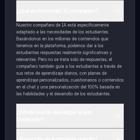
¿Qué es Knowunity AI companion?
Nuestro compañero de IA está específicamente
adaptado a las necesidades de los estudiantes.
Basándonos en los millones de contenidos que
tenemos en la plataforma, podemos dar a los
estudiantes respuestas realmente significativas y
relevantes. Pero no se trata solo de respuestas, el
compañero también guía a los estudiantes a través de
sus retos de aprendizaje diarios, con planes de
aprendizaje personalizados, cuestionarios o contenidos
en el chat y una personalización del 100% basada en
las habilidades y el desarrollo de los estudiantes.
¿Dónde puedo descargar la app
Knowunity?
Puedes descargar la app en Google Play Store y Apple
App Store.
¿Knowunity es totalmente gratuito?