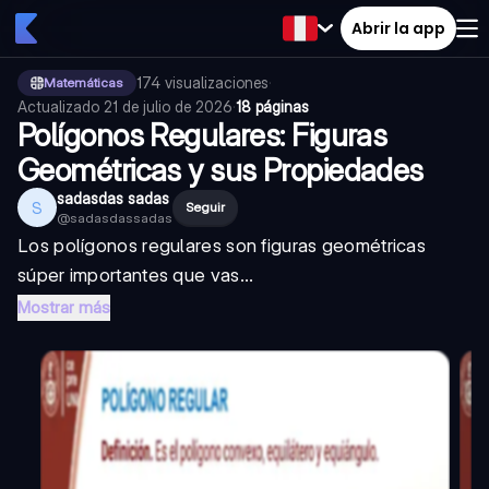
Abrir la app
174
visualizaciones
·
Matemáticas
Actualizado
21 de julio de 2026
·
18 páginas
Polígonos Regulares: Figuras
Geométricas y sus Propiedades
sadasdas sadas
S
Seguir
@
sadasdassadas
Los polígonos regulares son figuras geométricas
súper importantes que vas...
Mostrar más