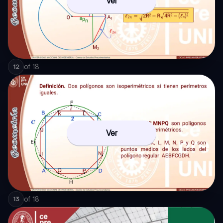
Ver
of
18
12
Ver
of
18
13