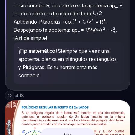
el circunradio R, un cateto es la apotema apₙ, y
lₙ/2
/2
el otro cateto es la mitad del lado
.
l
n
lₙ/2
/2
Aplicando Pitágoras: (apₙ)² +
² = R².
l
n
2
2
1/2
1/2
4R²
4
−
Despejando la apotema:
apₙ =
√
.
R
l
n
-
¡Así de simple!
lₙ²
¡Tip matemático!
Siempre que veas una
apotema, piensa en triángulos rectángulos
y Pitágoras. Es tu herramienta más
confiable.
of
18
10