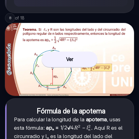
of
18
8
Ver
Fórmula de la apotema
Para calcular la longitud de la
apotema
, usas
2
2
1/2
1/2
4R²
4
−
esta fórmula:
apₙ =
√
. Aquí R es el
R
l
n
-
circunradio y lₙ es la longitud del lado del