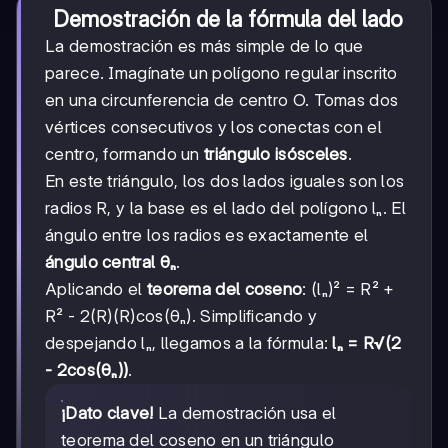
Demostración de la fórmula del lado
La demostración es más simple de lo que
parece. Imagínate un polígono regular inscrito
en una circunferencia de centro O. Tomas dos
vértices consecutivos y los conectas con el
centro, formando un
triángulo isósceles
.
En este triángulo, los dos lados iguales son los
radios R, y la base es el lado del polígono lₙ. El
ángulo entre los radios es exactamente el
ángulo central θₙ
.
Aplicando el
teorema del coseno
: (lₙ)² = R² +
R² - 2(R)(R)cos(θₙ). Simplificando y
despejando lₙ, llegamos a la fórmula:
lₙ = R√(2
- 2cos(θₙ))
.
¡Dato clave!
La demostración usa el
teorema del coseno en un triángulo