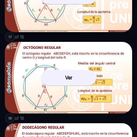
of
18
17
Ver
of
18
18