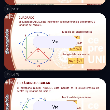
of
18
15
Ver
of
18
16
Ver