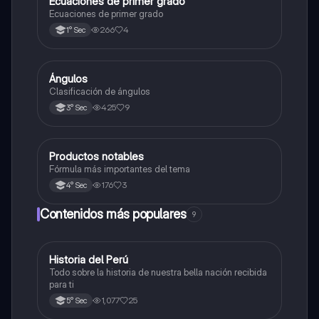
Ecuaciones de primer grado
Matemáticas
Ecuaciones de primer grado
266
4
1° Sec
Ángulos
Matemáticas
Clasificación de ángulos
425
9
3° Sec
Productos notables
Matemáticas
Fórmula más importantes del tema
176
3
4° Sec
Contenidos más populares
9
Historia del Perú
Ciencias Sociales
Todo sobre la historia de nuestra bella nación recibida
para ti
1,077
25
5° Sec