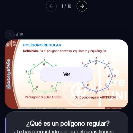
1
/
18
of
18
1
Ver
¿Qué es un polígono regular?
¿Te has preguntado por qué algunas figuras