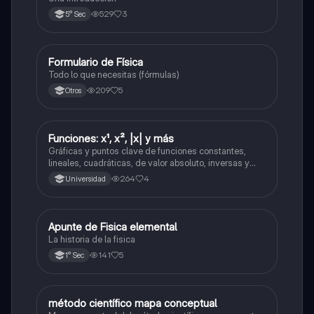
529
3
5° Sec
Formulario de Física
Física
Todo lo que necesitas (fórmulas)
209
5
Otros
Funciones: x¹, x², |x| y más
Física
Gráficas y puntos clave de funciones constantes,
lineales, cuadráticas, de valor absoluto, inversas y
caso cuadrático no parabólico
264
4
Universidad
Apunte de Fisica elemental
Física
La historia de la fisica
141
5
1° Sec
método científico mapa conceptual
Ciencia y Tecnología