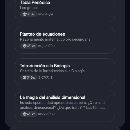
Tabla Periódica
Química
Los grupos
264
4
3° Sec
Planteo de ecuaciones
Matemáticas
Razonamiento matemático 3ro secundaria
1,231
20
3° Sec
Introducción a la Biología
Biología
Se trata de la Introducción a la Biología
670
11
3° Sec
La magia del análisis dimensional
Física
Es esta oportunidad aprenderás a sobre: ¿Que es el
análisis dimensional? ¿De qué trata? Y Las fórmulas
de las magnitudes fundamentales y derivadas.
992
33
4° Sec