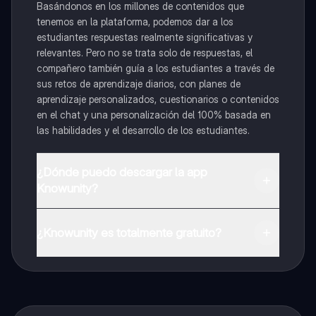
Basándonos en los millones de contenidos que
tenemos en la plataforma, podemos dar a los
estudiantes respuestas realmente significativas y
relevantes. Pero no se trata solo de respuestas, el
compañero también guía a los estudiantes a través de
sus retos de aprendizaje diarios, con planes de
aprendizaje personalizados, cuestionarios o contenidos
en el chat y una personalización del 100% basada en
las habilidades y el desarrollo de los estudiantes.
¿Dónde puedo descargar la app
Knowunity?
Puedes descargar la app en Google Play Store y Apple
App Store.
¿Knowunity es totalmente gratuito?
¡Sí lo es! Tienes acceso totalmente gratuito a todo el
contenido de la app, puedes chatear con otros
alumnos y recibir ayuda inmeditamente. Puedes ganar
dinero utilizando la aplicación, que te permitirá acceder