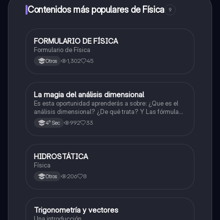
a determinadas funciones.
Contenidos más populares de Física
9
FORMULARIO DE FÍSICA
Física
Formulario de Física
1,302
45
Otros
La magia del análisis dimensional
Física
Es esta oportunidad aprenderás a sobre: ¿Que es el
análisis dimensional? ¿De qué trata? Y Las fórmulas
de las magnitudes fundamentales y derivadas.
992
33
4° Sec
HIDROSTÁTICA
Física
Física
206
8
Otros
Trigonometría y vectores
Física
Una introducción