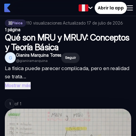
Abrir la app
110
visualizaciones
·
Actualizado
17 de julio de 2026
·
Física
1 página
Qué son MRU y MRUV: Conceptos
y Teoría Básica
Gianira Marquina Torres
G
Seguir
@
gianiramarquina
La física puede parecer complicada, pero en realidad
se trata...
Mostrar más
of
1
1