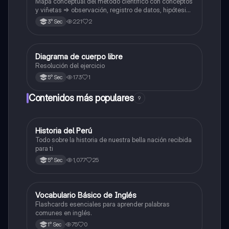
Mapa conceptual del método científico con conceptos
y viñetas => observación, registro de datos, hipótesis
y experimentación 🔬
221
2
3° Sec
Diagrama de cuerpo libre
Física
Resolución del ejercicio
173
1
5° Sec
Contenidos más populares
9
Historia del Perú
Ciencias Sociales
Todo sobre la historia de nuestra bella nación recibida
para ti
1,077
25
5° Sec
V
Vocabulario Básico de Inglés
Inglés
Flashcards esenciales para aprender palabras
comunes en inglés.
75
0
1° Sec