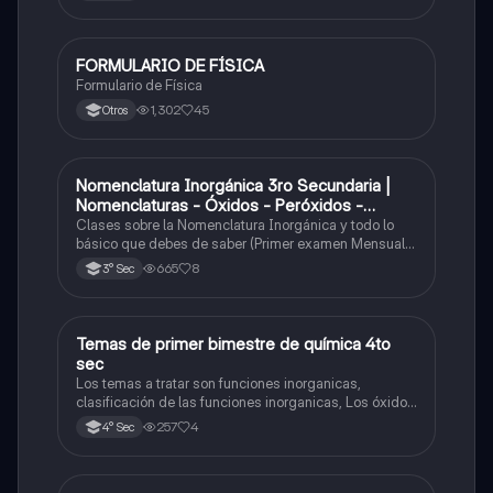
FORMULARIO DE FÍSICA
Física
Formulario de Física
1,302
45
Otros
Nomenclatura Inorgánica 3ro Secundaria |
Química
Nomenclaturas - Óxidos - Peróxidos -
Hidróxido o Bases
Clases sobre la Nomenclatura Inorgánica y todo lo
básico que debes de saber (Primer examen Mensual
2025)
665
8
3° Sec
Temas de primer bimestre de química 4to
Química
sec
Los temas a tratar son funciones inorganicas,
clasificación de las funciones inorganicas, Los óxidos
y los óxidos ácidos
257
4
4° Sec