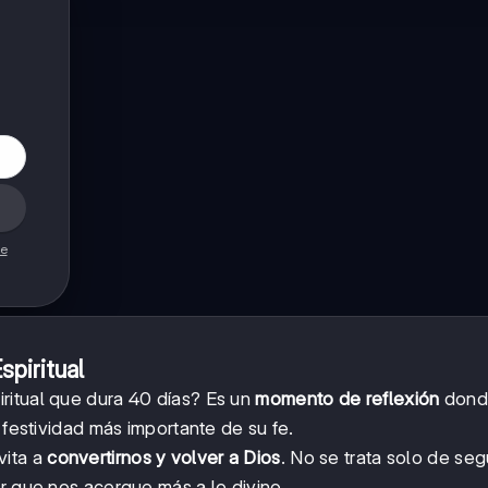
de
piritual
ritual que dura 40 días? Es un
momento de reflexión
dond
 festividad más importante de su fe.
vita a
convertirnos y volver a Dios
. No se trata solo de seg
r que nos acerque más a lo divino.