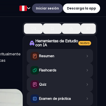
Iniciar sesión
Descarga la app
2
Herramientas de Estudio
NUEVO
con IA
iritualmente
Resumen
icas
Flashcards
Quiz
Examen de práctica