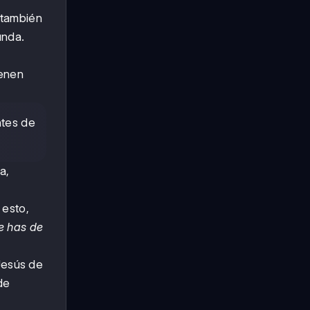
 también
unda.
ienen
ntes de
a,
 esto,
e has de
Jesús de
de