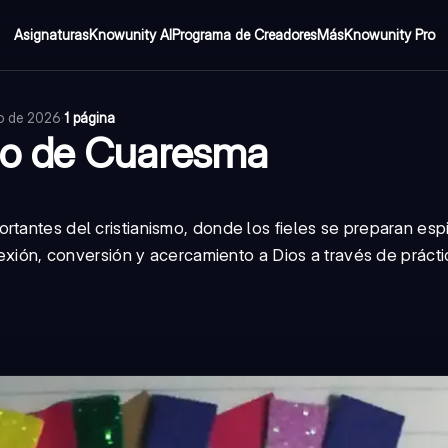
Asignaturas
Knowunity AI
Programa de Creadores
Más
Knowunity Pro
io de 2026
·
1 página
po de Cuaresma
rtantes del cristianismo, donde los fieles se preparan esp
flexión, conversión y acercamiento a Dios a través de práct