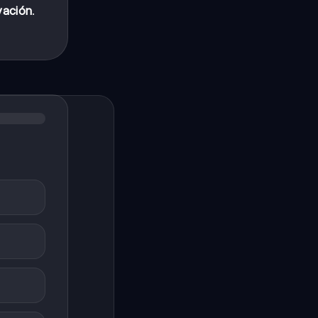
vación
.