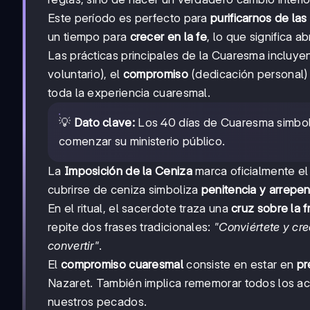
Este período es perfecto para
purificarnos de las
un tiempo para
crecer en la fe
, lo que significa 
Las prácticas principales de la Cuaresma incluye
voluntario), el
compromiso
(dedicación personal)
toda la experiencia cuaresmal.
💡
Dato clave:
Los 40 días de Cuaresma simbol
comenzar su ministerio público.
La
Imposición de la Ceniza
marca oficialmente el
cubrirse de ceniza simboliza
penitencia y arrepen
En el ritual, el sacerdote traza una
cruz sobre la f
repite dos frases tradicionales:
"Conviértete y cre
convertir"
.
El
compromiso cuaresmal
consiste en estar en
pr
Nazaret. También implica rememorar todos los ac
nuestros pecados.