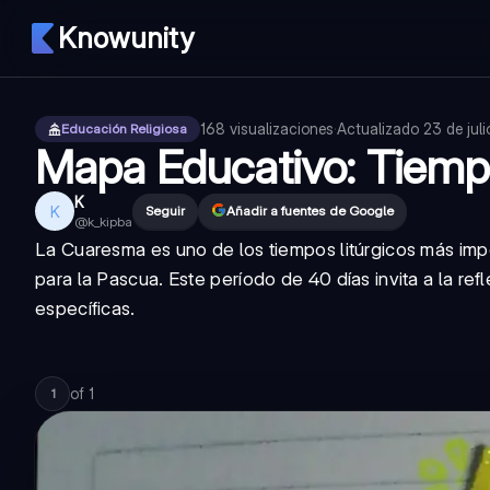
Knowunity
168
visualizaciones
·
Actualizado
23 de jul
Educación Religiosa
Mapa Educativo: Tiem
K
K
Seguir
Añadir a fuentes de Google
@
k_kipba
La Cuaresma es uno de los tiempos litúrgicos más impo
para la Pascua. Este período de 40 días invita a la re
específicas.
of
1
1