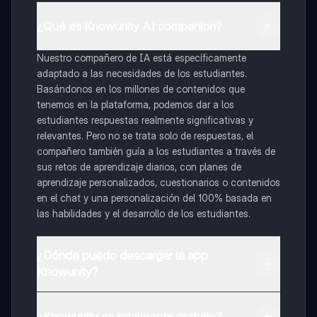
¿Qué es Knowunity AI companion?
Nuestro compañero de IA está específicamente
adaptado a las necesidades de los estudiantes.
Basándonos en los millones de contenidos que
tenemos en la plataforma, podemos dar a los
estudiantes respuestas realmente significativas y
relevantes. Pero no se trata solo de respuestas, el
compañero también guía a los estudiantes a través de
sus retos de aprendizaje diarios, con planes de
aprendizaje personalizados, cuestionarios o contenidos
en el chat y una personalización del 100% basada en
las habilidades y el desarrollo de los estudiantes.
¿Dónde puedo descargar la app
Knowunity?
Puedes descargar la app en Google Play Store y Apple
App Store.
¿Knowunity es totalmente gratuito?