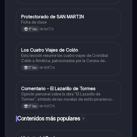
Protectorado de SAN MARTIN
Ciencias Sociales
Ficha de clase
36
2
3° Sec
Los Cuatro Viajes de Colón
Ciencias Sociales
Esta lección resume los cuatro viajes de Cristóbal
Colón a América, patrocinados por la Corona de
Castilla, destacando sus objetivos, rutas y
183
6
2° Sec
descubrimientos.
Comentario - El Lazarillo de Tormes
Castellano
Opinión personal sobre la obra "El Lazarillo de
Tormes", símbolo de las novelas de estilo picaresco
en la literatura española.
100
0
2° Sec
Contenidos más populares
9