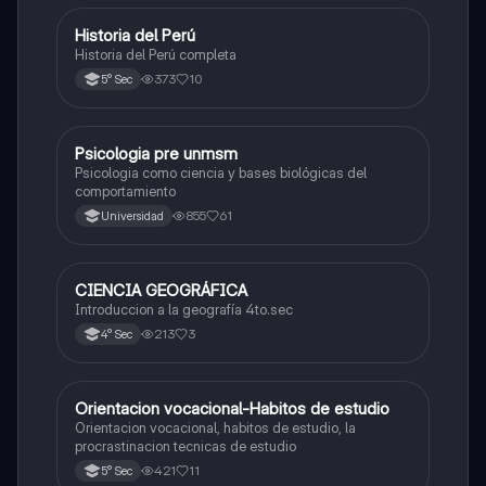
Historia del Perú
Ciencias Sociales
Historia del Perú completa
373
10
5° Sec
Psicologia pre unmsm
Ciencias Sociales
Psicologia como ciencia y bases biológicas del
comportamiento
855
61
Universidad
CIENCIA GEOGRÁFICA
Ciencias Sociales
Introduccion a la geografía 4to.sec
213
3
4° Sec
Orientacion vocacional-Habitos de estudio
Ciencias Sociales
Orientacion vocacional, habitos de estudio, la
procrastinacion tecnicas de estudio
421
11
5° Sec