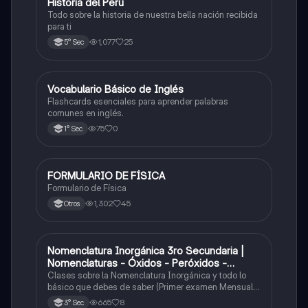
Historia del Perú
Ciencias Sociales
Todo sobre la historia de nuestra bella nación recibida
para ti
1,077
25
5° Sec
V
Vocabulario Básico de Inglés
Inglés
Flashcards esenciales para aprender palabras
comunes en inglés.
75
0
1° Sec
FORMULARIO DE FÍSICA
Física
Formulario de Física
1,302
45
Otros
Nomenclatura Inorgánica 3ro Secundaria |
Química
Nomenclaturas - Óxidos - Peróxidos -
Hidróxido o Bases
Clases sobre la Nomenclatura Inorgánica y todo lo
básico que debes de saber (Primer examen Mensual
2025)
665
8
3° Sec