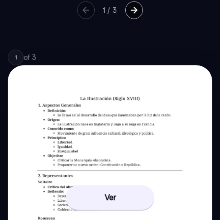
1
/
3
of
3
1
Ver