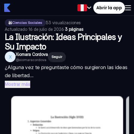
Abrir la app
53
visualizaciones
·
Ciencias Sociales
Actualizado
16 de julio de 2026
·
3 páginas
La Ilustración: Ideas Principales y
Su Impacto
Xiomara Cordova
X
Seguir
@
xiomaracordova
¿Alguna vez te preguntaste cómo surgieron las ideas
de libertad...
Mostrar más