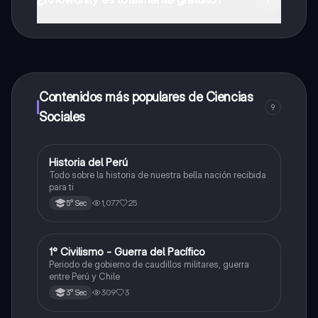
¡Sí lo es! Tienes acceso totalmente gratuito a todo el
contenido de la app, puedes chatear con otros
alumnos y recibir ayuda inmeditamente. Puedes ganar
dinero utilizando la aplicación, que te permitirá acceder
a determinadas funciones.
Contenidos más populares de Ciencias
9
Sociales
Historia del Perú
Ciencias Sociales
Todo sobre la historia de nuestra bella nación recibida
para ti
1,077
25
5° Sec
1° Civilismo - Guerra del Pacífico
Ciencias Sociales
Periodo de gobierno de caudillos militares, guerra
entre Perú y Chile
309
3
3° Sec