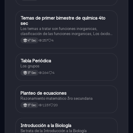
Temas de primer bimestre de química 4to
Química
sec
Los temas a tratar son funciones inorganicas,
clasificación de las funciones inorganicas, Los óxidos
y los óxidos ácidos
257
4
4° Sec
Tabla Periódica
Química
Los grupos
264
4
3° Sec
Planteo de ecuaciones
Matemáticas
Razonamiento matemático 3ro secundaria
1,231
20
3° Sec
Introducción a la Biología
Biología
Se trata de la Introducción a la Biología