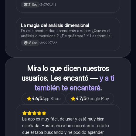
670
11
3° Sec
La magia del análisis dimensional
Física
Es esta oportunidad aprenderás a sobre: ¿Que es el
análisis dimensional? ¿De qué trata? Y Las fórmulas
de las magnitudes fundamentales y derivadas.
992
33
4° Sec
Mira lo que dicen nuestros
usuarios. Les encantó —
y a ti
también te encantará
.
4.6
/5
App Store
4.7
/5
Google Play
La app es muy fácil de usar y está muy bien
diseñada. Hasta ahora he encontrado todo lo
que estaba buscando y he podido aprender