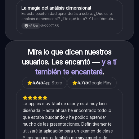
La magia del análisis dimensional
Física
Es esta oportunidad aprenderás a sobre: ¿Que es el
análisis dimensional? ¿De qué trata? Y Las fórmulas
de las magnitudes fundamentales y derivadas.
992
33
4° Sec
Mira lo que dicen nuestros
usuarios. Les encantó —
y a ti
también te encantará
.
4.6
/5
App Store
4.7
/5
Google Play
La app es muy fácil de usar y está muy bien
diseñada. Hasta ahora he encontrado todo lo
que estaba buscando y he podido aprender
mucho de las presentaciones. Definitivamente
utilizaré la aplicación para un examen de clase.
Y, por supuesto, también me sirve mucho de