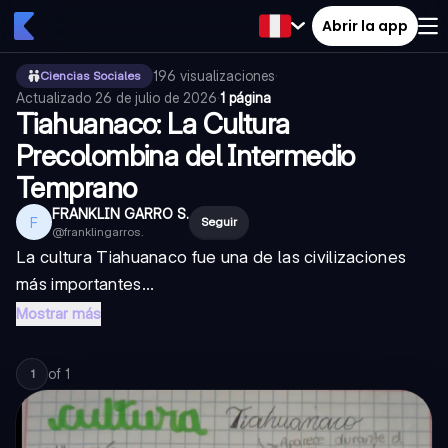
Abrir la app
196
visualizaciones
·
Ciencias Sociales
Actualizado
26 de julio de 2026
·
1 página
Tiahuanaco: La Cultura
Precolombina del Intermedio
Temprano
FRANKLIN GARRO S.
F
Seguir
@
franklingarros.
La cultura Tiahuanaco fue una de las civilizaciones
más importantes...
Mostrar más
of
1
1