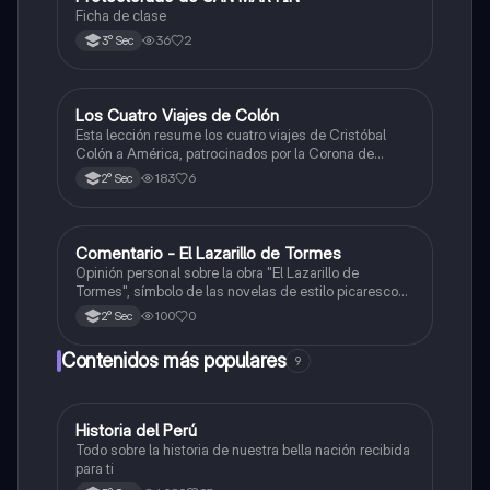
Ficha de clase
36
2
3° Sec
Los Cuatro Viajes de Colón
Ciencias Sociales
Esta lección resume los cuatro viajes de Cristóbal
Colón a América, patrocinados por la Corona de
Castilla, destacando sus objetivos, rutas y
183
6
2° Sec
descubrimientos.
Comentario - El Lazarillo de Tormes
Castellano
Opinión personal sobre la obra "El Lazarillo de
Tormes", símbolo de las novelas de estilo picaresco
en la literatura española.
100
0
2° Sec
Contenidos más populares
9
Historia del Perú
Ciencias Sociales
Todo sobre la historia de nuestra bella nación recibida
para ti