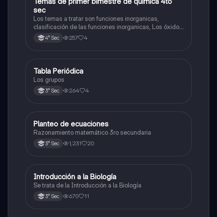
Temas de primer bimestre de química 4to
Química
sec
Los temas a tratar son funciones inorganicas,
clasificación de las funciones inorganicas, Los óxidos
y los óxidos ácidos
257
4
4° Sec
Tabla Periódica
Química
Los grupos
264
4
3° Sec
Planteo de ecuaciones
Matemáticas
Razonamiento matemático 3ro secundaria
1,231
20
3° Sec
Introducción a la Biología
Biología
Se trata de la Introducción a la Biología
670
11
3° Sec