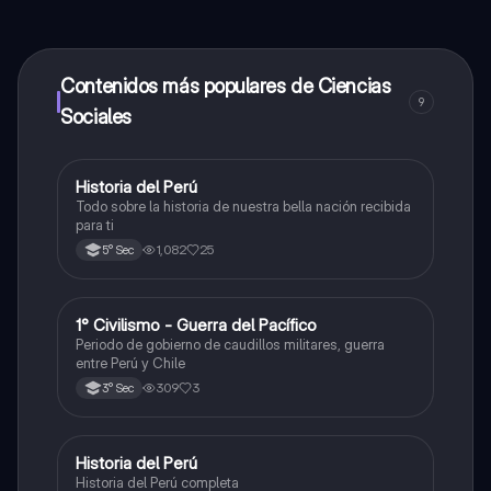
contenido de la app, puedes chatear con otros
alumnos y recibir ayuda inmeditamente. Puedes ganar
dinero utilizando la aplicación, que te permitirá acceder
a determinadas funciones.
Contenidos más populares de Ciencias
9
Sociales
Historia del Perú
Ciencias Sociales
Todo sobre la historia de nuestra bella nación recibida
para ti
1,082
25
5° Sec
1° Civilismo - Guerra del Pacífico
Ciencias Sociales
Periodo de gobierno de caudillos militares, guerra
entre Perú y Chile
309
3
3° Sec
Historia del Perú
Ciencias Sociales
Historia del Perú completa