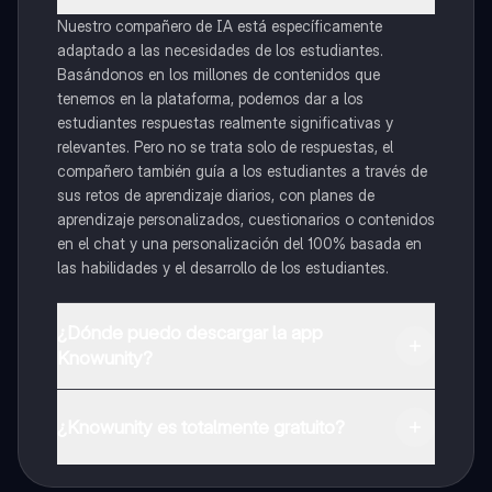
Nuestro compañero de IA está específicamente
adaptado a las necesidades de los estudiantes.
Basándonos en los millones de contenidos que
tenemos en la plataforma, podemos dar a los
estudiantes respuestas realmente significativas y
relevantes. Pero no se trata solo de respuestas, el
compañero también guía a los estudiantes a través de
sus retos de aprendizaje diarios, con planes de
aprendizaje personalizados, cuestionarios o contenidos
en el chat y una personalización del 100% basada en
las habilidades y el desarrollo de los estudiantes.
¿Dónde puedo descargar la app
Knowunity?
Puedes descargar la app en Google Play Store y Apple
App Store.
¿Knowunity es totalmente gratuito?
¡Sí lo es! Tienes acceso totalmente gratuito a todo el