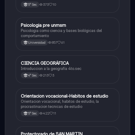
373
10
5° Sec
Psicologia pre unmsm
Ciencias Sociales
Psicologia como ciencia y bases biológicas del
comportamiento
857
61
Universidad
CIENCIA GEOGRÁFICA
Ciencias Sociales
Introduccion a la geografía 4to.sec
213
3
4° Sec
Orientacion vocacional-Habitos de estudio
Ciencias Sociales
Orientacion vocacional, habitos de estudio, la
procrastinacion tecnicas de estudio
422
11
5° Sec
Protectorado de SAN MARTIN
Ciencias Sociales