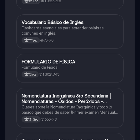
1,082
25
5° Sec
V
Vocabulario Básico de Inglés
Inglés
Flashcards esenciales para aprender palabras
comunes en inglés.
75
0
1° Sec
FORMULARIO DE FÍSICA
Física
Formulario de Física
1,302
45
Otros
Nomenclatura Inorgánica 3ro Secundaria |
Química
Nomenclaturas - Óxidos - Peróxidos -
Hidróxido o Bases
Clases sobre la Nomenclatura Inorgánica y todo lo
básico que debes de saber (Primer examen Mensual
2025)
665
8
3° Sec