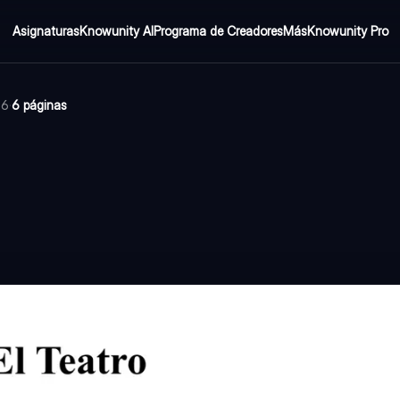
Asignaturas
Knowunity AI
Programa de Creadores
Más
Knowunity Pro
26
·
6 páginas