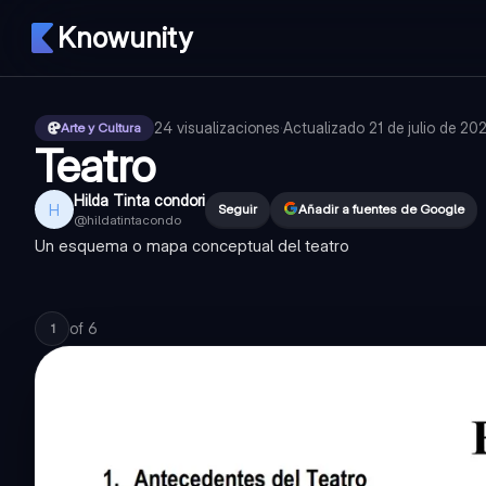
Knowunity
24
visualizaciones
·
Actualizado
21 de julio de 20
Arte y Cultura
Teatro
Hilda Tinta condori
H
Seguir
Añadir a fuentes de Google
@
hildatintacondo
Un esquema o mapa conceptual del teatro
of
6
1