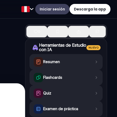
Iniciar sesión
Descarga la app
0
Herramientas de Estudio
NUEVO
con IA
Resumen
Flashcards
Quiz
Examen de práctica