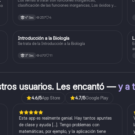
do
Los temas a tratar son funciones inorganicas,
L
clasificación de las funciones inorganicas, Los óxidos y
co
los óxidos ácidos
257
4
4° Sec
Introducción a la Biología
L
Biología
Se trata de la Introducción a la Biología
E
a
l
670
11
3° Sec
stros usuarios. Les encantó —
y a 
4.6
/5
App Store
4.7
/5
Google Play
Esta app es realmente genial. Hay tantos apuntes
de clase y ayuda [...]. Tengo problemas con
matemáticas, por ejemplo, y la aplicación tiene