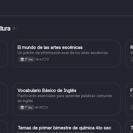
tura
3
El mundo de las artes escénicas
R
Arte y Cultura
Un pokitin de información acer de los artes escénicas
S
41
0
3° Sec
V
Vocabulario Básico de Inglés
F
Inglés
Flashcards esenciales para aprender palabras comunes
F
en inglés.
75
0
1° Sec
Temas de primer bimestre de química 4to sec
T
Química