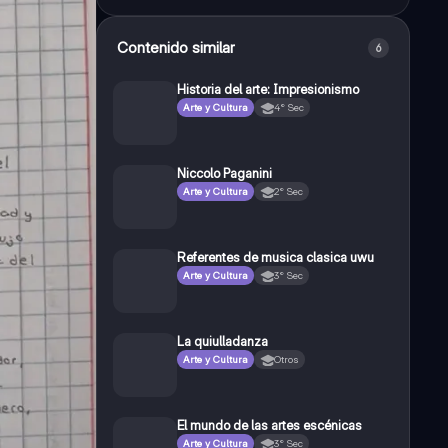
Contenido similar
6
Historia del arte: Impresionismo
Arte y Cultura
4° Sec
Niccolo Paganini
Arte y Cultura
2° Sec
Referentes de musica clasica uwu
Arte y Cultura
3° Sec
La quiulladanza
Arte y Cultura
Otros
El mundo de las artes escénicas
Arte y Cultura
3° Sec