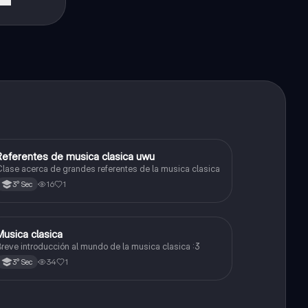
Referentes de musica clasica uwu
Arte y Cultura
lase acerca de grandes referentes de la musica clasica
16
1
3° Sec
Musica clasica
Arte y Cultura
reve introducción al mundo de la musica clasica :3
34
1
3° Sec