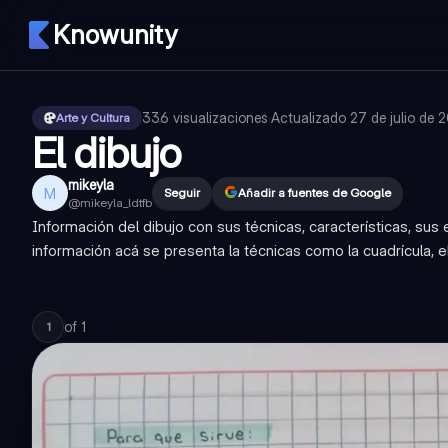
Knowunity
336
visualizaciones
·
Actualizado
27 de julio de 
Arte y Cultura
El dibujo
mikeyla
M
Seguir
Añadir a fuentes de Google
@
mikeyla_ldtfb
Información del dibujo con sus técnicas, características, sus
información acá se presenta la técnicas como la cuadrícula, el 
of
1
1