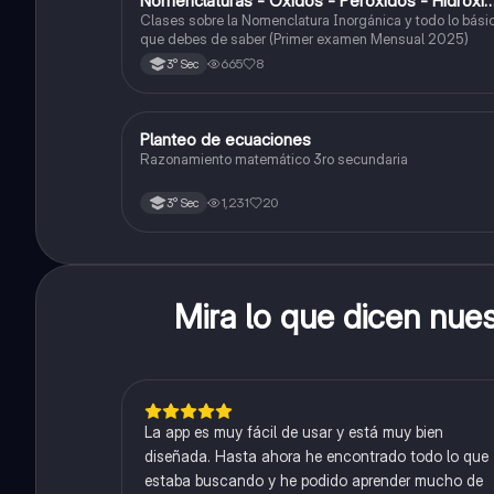
Nomenclaturas - Óxidos - Peróxidos - Hidróxi
o Bases
Clases sobre la Nomenclatura Inorgánica y todo lo bási
que debes de saber (Primer examen Mensual 2025)
665
8
3° Sec
Planteo de ecuaciones
Matemáticas
Razonamiento matemático 3ro secundaria
1,231
20
3° Sec
Mira lo que dicen nue
La app es muy fácil de usar y está muy bien
diseñada. Hasta ahora he encontrado todo lo que
estaba buscando y he podido aprender mucho de