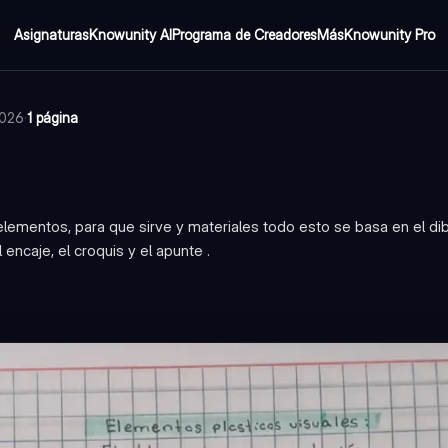
Asignaturas
Knowunity AI
Programa de Creadores
Más
Knowunity Pro
2026
·
1 página
 elementos, para que sirve y materiales todo esto se basa en el dib
encaje, el croquis y el apunte .