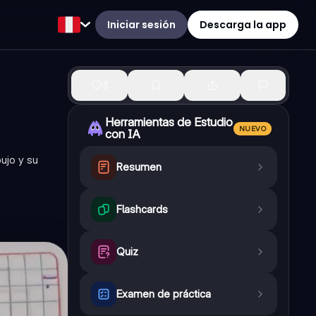
Iniciar sesión
Descarga la app
3
Herramientas de Estudio
NUEVO
con IA
ujo y su
Resumen
Flashcards
Quiz
Examen de práctica