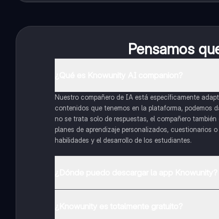
Pensamos que 
¿Qué es Knowunity AI companion?
Nuestro compañero de IA está específicamente adapta
contenidos que tenemos en la plataforma, podemos dar 
no se trata solo de respuestas, el compañero también g
planes de aprendizaje personalizados, cuestionarios 
habilidades y el desarrollo de los estudiantes.
¿Dónde puedo descargar la app Knowunity?
Puedes descargar la app en Google Play Store y Apple
¿Knowunity es totalmente gratuito?