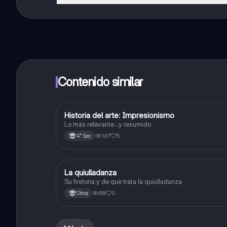
¡Sí lo es! Tienes acceso totalmente gratuito a todo e
inmeditamente. Puedes ganar dinero utilizando la apli
Contenido similar
Historia del arte: Impresionismo
Arte y Cultura
Lo más relevante...y resumido
167
5
4° Sec
La quiulladanza
Arte y Cultura
Su historia y de que trata la quiulladanza
88
0
Otros