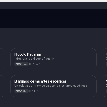
l contenido de la app, puedes chatear con otros alumnos y recibir ayuda
cación, que te permitirá acceder a determinadas funciones.
Niccolo Paganini
Arte y Cultura
Infografía de Niccolo Paganini
C
211
7
2° Sec
El mundo de las artes escénicas
Arte y Cultura
Un pokitin de información acer de los artes escénicas
B
41
0
3° Sec