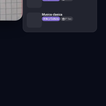
Musica clasica
Arte y Cultura
3° Sec