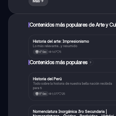
Más
Contenidos más populares de Arte y Cul
Historia del arte: Impresionismo
Arte y Cultura
Lo más relevante...y resumido
167
5
4° Sec
Contenidos más populares
9
Historia del Perú
Ciencias Sociales
Todo sobre la historia de nuestra bella nación recibida
para ti
1,077
25
5° Sec
Nomenclatura Inorgánica 3ro Secundaria |
Química