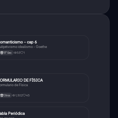
omanticismo - cap 6
Arte y Cultura
ubjetivismo idealismo - Goethe
53
1
5° Sec
ORMULARIO DE FÍSICA
Física
ormulario de Física
1,302
45
Otros
abla Periódica
Química