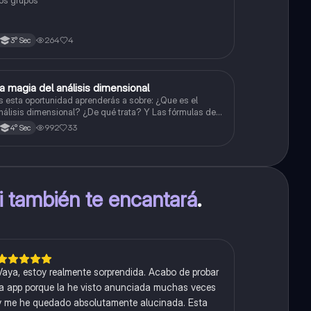
os grupos
264
4
3° Sec
a magia del análisis dimensional
Física
s esta oportunidad aprenderás a sobre: ¿Que es el
nálisis dimensional? ¿De qué trata? Y Las fórmulas de
as magnitudes fundamentales y derivadas.
992
33
4° Sec
ti también te encantará
.
Vaya, estoy realmente sorprendida. Acabo de probar
la app porque la he visto anunciada muchas veces
y me he quedado absolutamente alucinada. Esta