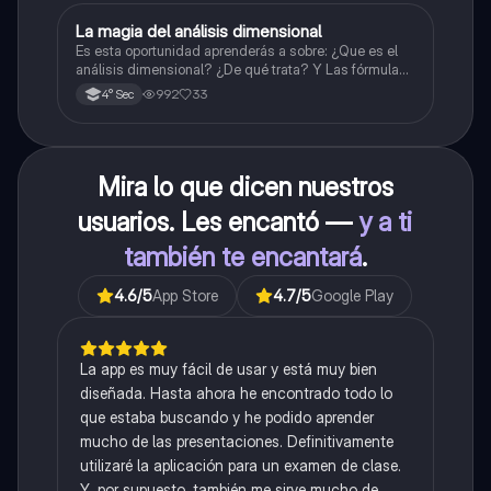
La magia del análisis dimensional
Física
Es esta oportunidad aprenderás a sobre: ¿Que es el
análisis dimensional? ¿De qué trata? Y Las fórmulas
de las magnitudes fundamentales y derivadas.
992
33
4° Sec
Mira lo que dicen nuestros
usuarios. Les encantó —
y a ti
también te encantará
.
4.6
/5
App Store
4.7
/5
Google Play
La app es muy fácil de usar y está muy bien
diseñada. Hasta ahora he encontrado todo lo
que estaba buscando y he podido aprender
mucho de las presentaciones. Definitivamente
utilizaré la aplicación para un examen de clase.
Y, por supuesto, también me sirve mucho de