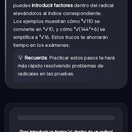
puedes
introducir factores
dentro del radical
elevándolos al índice correspondiente.
Los ejemplos muestran cómo ³√110 se
convierte en ⁶√10, y cómo ⁴√(144²×6) se
simplifica a ⁴√16. Estos trucos te ahorrarán
tiempo en los exámenes.
💡
Recuerda
: Practicar estos pasos te hará
más rápido resolviendo problemas de
radicales en las pruebas.
Para introducir un factor 'a' dentro de un radical