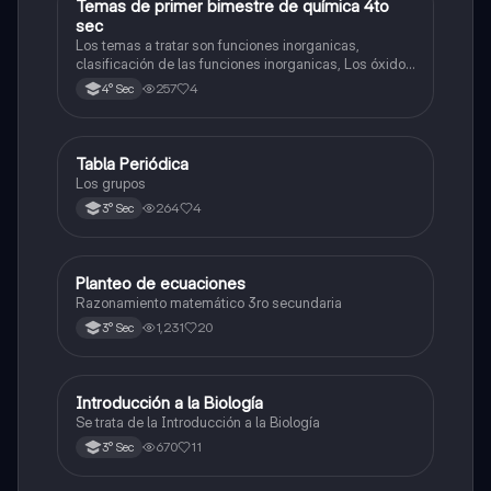
Temas de primer bimestre de química 4to
Química
sec
Los temas a tratar son funciones inorganicas,
clasificación de las funciones inorganicas, Los óxidos
y los óxidos ácidos
257
4
4° Sec
Tabla Periódica
Química
Los grupos
264
4
3° Sec
Planteo de ecuaciones
Matemáticas
Razonamiento matemático 3ro secundaria
1,231
20
3° Sec
Introducción a la Biología
Biología
Se trata de la Introducción a la Biología
670
11
3° Sec