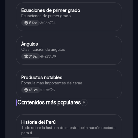
Ecuaciones de primer grado
Matemáticas
Ecuaciones de primer grado
266
4
1° Sec
Ángulos
Matemáticas
Clasificación de ángulos
425
9
3° Sec
Productos notables
Matemáticas
Fórmula más importantes del tema
176
3
4° Sec
Contenidos más populares
9
Historia del Perú
Ciencias Sociales
Todo sobre la historia de nuestra bella nación recibida
para ti