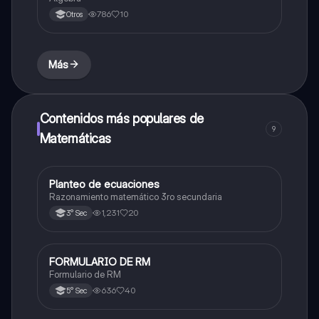
786
10
Otros
Más
Contenidos más populares de
9
Matemáticas
Planteo de ecuaciones
Matemáticas
Razonamiento matemático 3ro secundaria
1,231
20
3° Sec
FORMULARIO DE RM
Matemáticas
Formulario de RM
636
40
5° Sec