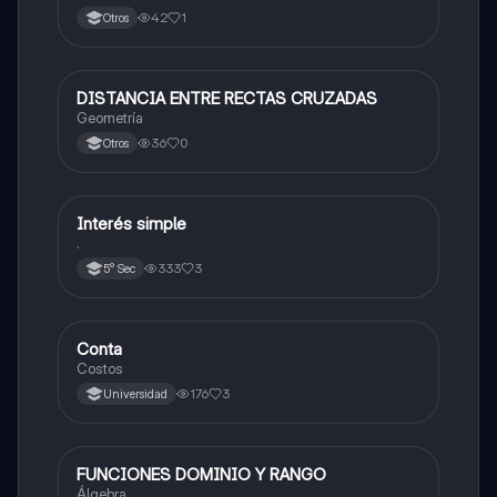
42
1
Otros
DISTANCIA ENTRE RECTAS CRUZADAS
Matemáticas
Geometría
36
0
Otros
Interés simple
Matemáticas
.
333
3
5° Sec
Conta
Matemáticas
Costos
176
3
Universidad
FUNCIONES DOMINIO Y RANGO
Matemáticas
Álgebra