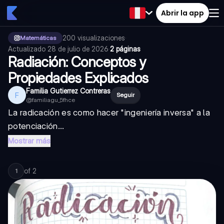
Abrir la app
200
visualizaciones
·
Matemáticas
Actualizado
28 de julio de 2026
·
2 páginas
Radiación: Conceptos y
Propiedades Explicados
Familia Gutierrez Contreras
F
Seguir
@
familiagu_5fhce
La radicación es como hacer "ingeniería inversa" a la
potenciación...
Mostrar más
of
2
1