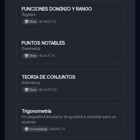
FUNCIONES DOMINIO Y RANGO
Matemáticas
Álgebra
786
10
Otros
PUNTOS NOTABLES
Matemáticas
Geometría
241
4
Otros
TEORIA DE CONJUNTOS
Matemáticas
Aritmetica
623
12
Otros
Trigonometría
Matemáticas
Un pequeño formulario, te ayudará a recordar para un
examen
576
4
Universidad