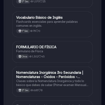
1,070
25
5° Sec
V
Vocabulario Básico de Inglés
Inglés
Flashcards esenciales para aprender palabras
comunes en inglés.
75
0
1° Sec
FORMULARIO DE FÍSICA
Física
Formulario de Física
1,302
45
Otros
Nomenclatura Inorgánica 3ro Secundaria |
Química
Nomenclaturas - Óxidos - Peróxidos -
Hidróxido o Bases
Clases sobre la Nomenclatura Inorgánica y todo lo
básico que debes de saber (Primer examen Mensual
2025)
665
8
3° Sec