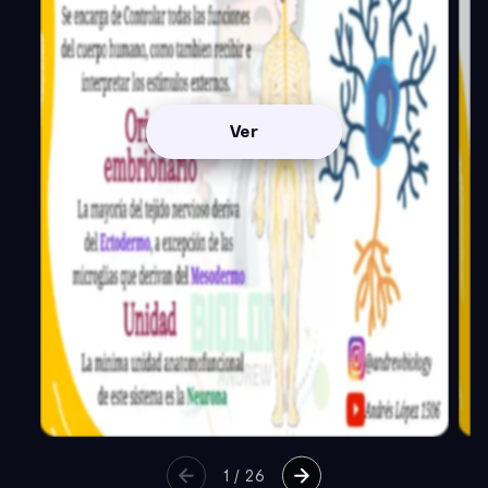
Ver
1
/
26