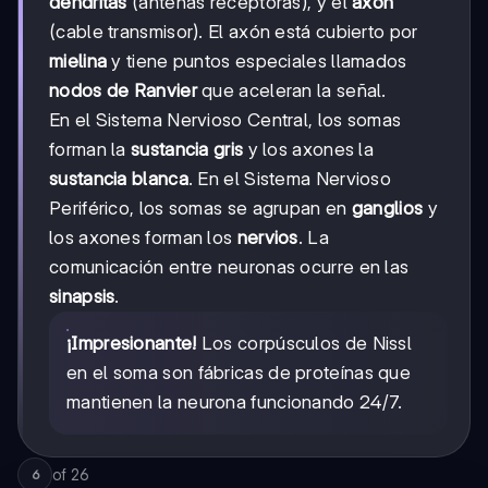
dendritas
(antenas receptoras), y el
axón
(cable transmisor). El axón está cubierto por
mielina
y tiene puntos especiales llamados
nodos de Ranvier
que aceleran la señal.
En el Sistema Nervioso Central, los somas
forman la
sustancia gris
y los axones la
sustancia blanca
. En el Sistema Nervioso
Periférico, los somas se agrupan en
ganglios
y
los axones forman los
nervios
. La
comunicación entre neuronas ocurre en las
sinapsis
.
¡Impresionante!
Los corpúsculos de Nissl
en el soma son fábricas de proteínas que
mantienen la neurona funcionando 24/7.
of
26
6