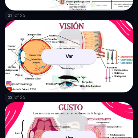
of
26
21
Ver
of
26
22