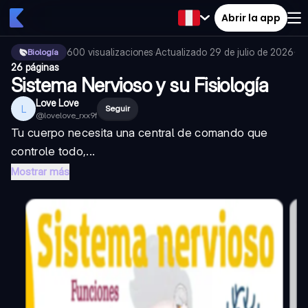
Abrir la app
600
visualizaciones
·
Actualizado
29 de julio de 2026
·
Biología
26 páginas
Sistema Nervioso y su Fisiología
Love Love
L
Seguir
@
lovelove_rxx9f
Tu cuerpo necesita una central de comando que
controle todo,...
Mostrar más