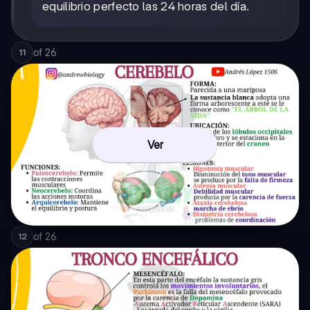
equilibrio perfecto las 24 horas del día.
of
26
11
Ver
of
26
12