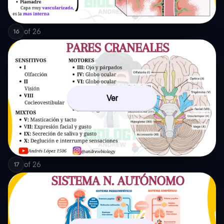
of
26
16
Ver
of
26
17