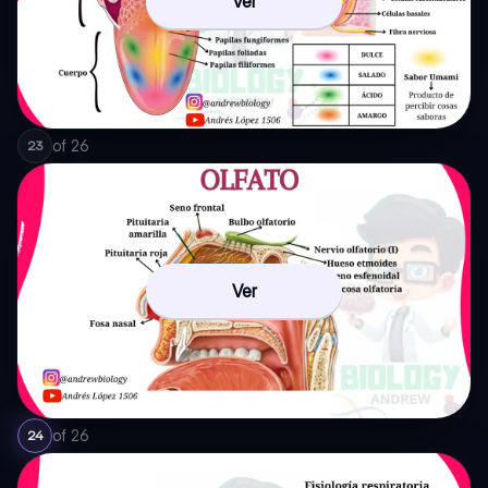
Ver
of
26
23
Ver
of
26
24