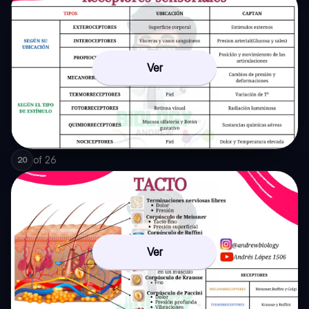
Ver
of
26
20
Ver