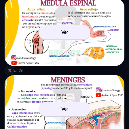
Ver
of
26
15
Ver