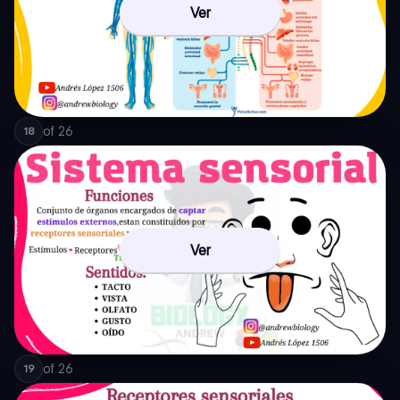
Ver
of
26
18
Ver
of
26
19