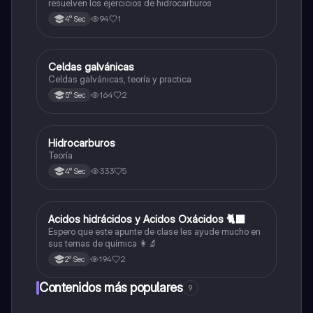
resuelven los ejercicios de hidrocarburos
94
1
4° Sec
Celdas galvánicas
Química
Celdas galvánicas, teoría y practica
164
2
5° Sec
Hidrocarburos
Química
Teoría
333
5
4° Sec
Acidos hidrácidos y Acidos Oxácidos 🐈‍⬛
Química
Espero que este apunte de clase les ayude mucho en
sus temas de química 👩‍🔬
194
2
2° Sec
Contenidos más populares
9