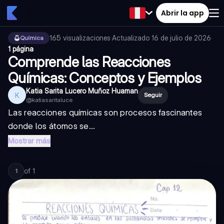
Abrir la app
165
visualizaciones
·
Actualizado
16 de julio de 2026
·
Química
1 página
Comprende las Reacciones
Químicas: Conceptos y Ejemplos
Katia Sarita Lucero Muñoz Huaman
K
Seguir
@
katiasaritaluce
Las reacciones químicas son procesos fascinantes
donde los átomos se...
Mostrar más
of
1
1