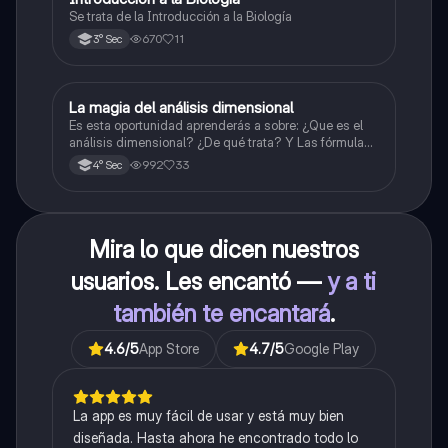
Se trata de la Introducción a la Biología
670
11
3° Sec
La magia del análisis dimensional
Física
Es esta oportunidad aprenderás a sobre: ¿Que es el
análisis dimensional? ¿De qué trata? Y Las fórmulas
de las magnitudes fundamentales y derivadas.
992
33
4° Sec
Mira lo que dicen nuestros
usuarios. Les encantó —
y a ti
también te encantará
.
4.6
/5
App Store
4.7
/5
Google Play
La app es muy fácil de usar y está muy bien
diseñada. Hasta ahora he encontrado todo lo