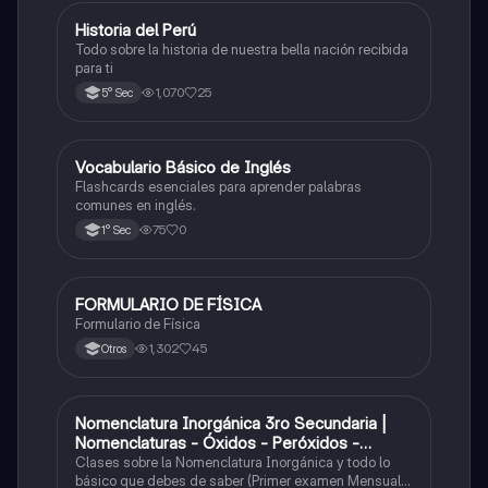
Historia del Perú
Ciencias Sociales
Todo sobre la historia de nuestra bella nación recibida
para ti
1,070
25
5° Sec
V
Vocabulario Básico de Inglés
Inglés
Flashcards esenciales para aprender palabras
comunes en inglés.
75
0
1° Sec
FORMULARIO DE FÍSICA
Física
Formulario de Física
1,302
45
Otros
Nomenclatura Inorgánica 3ro Secundaria |
Química
Nomenclaturas - Óxidos - Peróxidos -
Hidróxido o Bases
Clases sobre la Nomenclatura Inorgánica y todo lo
básico que debes de saber (Primer examen Mensual