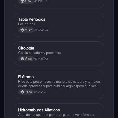
257
4
4° Sec
Tabla Periódica
Química
Los grupos
264
4
3° Sec
Citología
Ciencia y Tecnología
Célula eucariota y procariota
148
0
5° Sec
El átomo
Ciencia y Tecnología
Hice esta presentación a manera de estudio y tambien
quería aprovechar para publicar algo espero que sea
de su agrado , habla del átomo y lo básico sobre el,
134
0
1° Sec
solo eso bye
Hidrocarburos Alfaticos
Química
Aquí tienes apuntes para que puedas ver cómo se