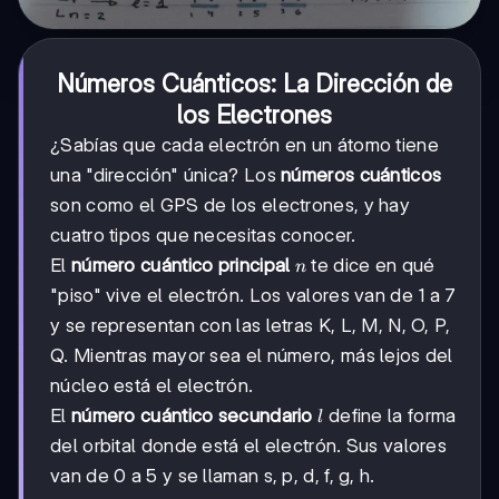
Números Cuánticos: La Dirección de
los Electrones
¿Sabías que cada electrón en un átomo tiene
una "dirección" única? Los
números cuánticos
son como el GPS de los electrones, y hay
cuatro tipos que necesitas conocer.
n
El
número cuántico principal
te dice en qué
n
"piso" vive el electrón. Los valores van de 1 a 7
y se representan con las letras K, L, M, N, O, P,
Q. Mientras mayor sea el número, más lejos del
núcleo está el electrón.
l
El
número cuántico secundario
define la forma
l
del orbital donde está el electrón. Sus valores
van de 0 a 5 y se llaman s, p, d, f, g, h.