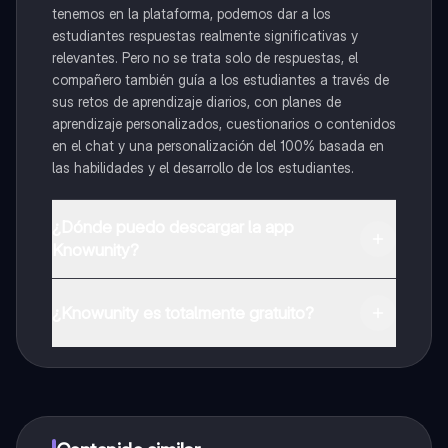
tenemos en la plataforma, podemos dar a los
estudiantes respuestas realmente significativas y
relevantes. Pero no se trata solo de respuestas, el
compañero también guía a los estudiantes a través de
sus retos de aprendizaje diarios, con planes de
aprendizaje personalizados, cuestionarios o contenidos
en el chat y una personalización del 100% basada en
las habilidades y el desarrollo de los estudiantes.
¿Dónde puedo descargar la app
Knowunity?
Puedes descargar la app en Google Play Store y Apple
App Store.
¿Knowunity es totalmente gratuito?
¡Sí lo es! Tienes acceso totalmente gratuito a todo el
contenido de la app, puedes chatear con otros
alumnos y recibir ayuda inmeditamente. Puedes ganar
dinero utilizando la aplicación, que te permitirá acceder
a determinadas funciones.