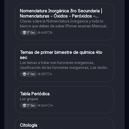
Nomenclatura Inorgánica 3ro Secundaria |
Química
Nomenclaturas - Óxidos - Peróxidos -
Hidróxido o Bases
Clases sobre la Nomenclatura Inorgánica y todo lo
básico que debes de saber (Primer examen Mensual
2025)
665
8
3° Sec
Temas de primer bimestre de química 4to
Química
sec
Los temas a tratar son funciones inorganicas,
clasificación de las funciones inorganicas, Los óxidos
y los óxidos ácidos
257
4
4° Sec
Tabla Periódica
Química
Los grupos
264
4
3° Sec
Citología
Ciencia y Tecnología