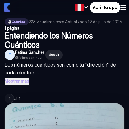
Abrir la app
223
visualizaciones
·
Actualizado
19 de julio de 2026
·
Química
1 página
Entendiendo los Números
Cuánticos
Fatima Sanchez
F
Seguir
@
fatimasan_nvsml
Los números cuánticos son como la "dirección" de
cada electrón...
Mostrar más
of
1
1