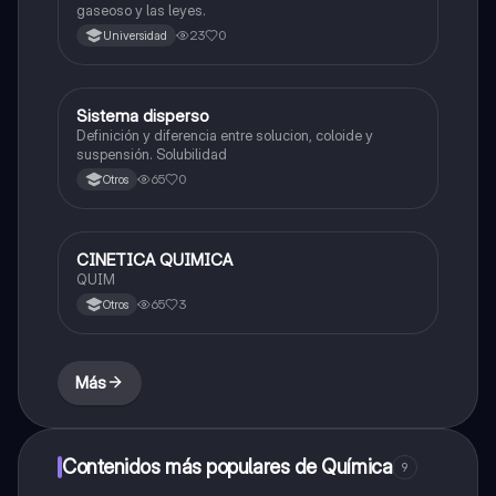
gaseoso y las leyes.
23
0
Universidad
Sistema disperso
Química
Definición y diferencia entre solucion, coloide y
suspensión. Solubilidad
65
0
Otros
CINETICA QUIMICA
Química
QUIM
65
3
Otros
Más
Contenidos más populares de Química
9