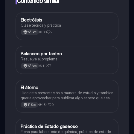
Contenido similar
Electrólisis
Química
Clase teórica y práctica
88
2
5° Sec
Balanceo por tanteo
Química
Resuelve el proplems
112
1
3° Sec
El átomo
Ciencia y Tecnología
Hice esta presentación a manera de estudio y tambien
quería aprovechar para publicar algo espero que sea
de su agrado , habla del átomo y lo básico sobre el,
134
0
1° Sec
solo eso bye
Práctica de Estado gaseoso
Química
Ficha para laboratorio de química, práctica de estado