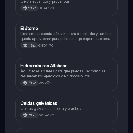
Célula eucariota y procariota
148
0
5° Sec
El átomo
Ciencia y Tecnología
Hice esta presentación a manera de estudio y tambien
quería aprovechar para publicar algo espero que sea
de su agrado , habla del átomo y lo básico sobre el,
134
0
1° Sec
solo eso bye
Hidrocarburos Alfaticos
Química
Aquí tienes apuntes para que puedas ver cómo se
resuelven los ejercicios de hidrocarburos
94
1
4° Sec
Celdas galvánicas
Química
Celdas galvánicas, teoría y practica
164
2
5° Sec