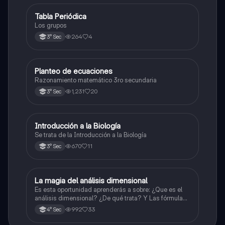
Tabla Periódica
Química
Los grupos
264
4
3° Sec
Planteo de ecuaciones
Matemáticas
Razonamiento matemático 3ro secundaria
1,231
20
3° Sec
Introducción a la Biología
Biología
Se trata de la Introducción a la Biología
670
11
3° Sec
La magia del análisis dimensional
Física
Es esta oportunidad aprenderás a sobre: ¿Que es el
análisis dimensional? ¿De qué trata? Y Las fórmulas
de las magnitudes fundamentales y derivadas.
992
33
4° Sec