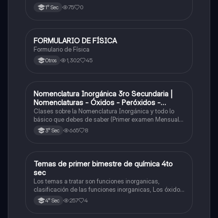
75
0
1° Sec
FORMULARIO DE FÍSICA
Física
Formulario de Física
1,302
45
Otros
Nomenclatura Inorgánica 3ro Secundaria |
Química
Nomenclaturas - Óxidos - Peróxidos -
Hidróxido o Bases
Clases sobre la Nomenclatura Inorgánica y todo lo
básico que debes de saber (Primer examen Mensual
2025)
665
8
3° Sec
Temas de primer bimestre de química 4to
Química
sec
Los temas a tratar son funciones inorganicas,
clasificación de las funciones inorganicas, Los óxidos
y los óxidos ácidos
257
4
4° Sec