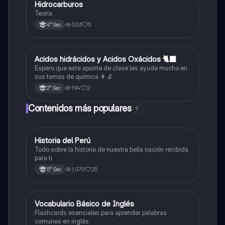
Hidrocarburos
Química
Teoría
333
5
4° Sec
Acidos hidrácidos y Acidos Oxácidos 🐈‍⬛
Química
Espero que este apunte de clase les ayude mucho en
sus temas de química 👩‍🔬
194
2
2° Sec
Contenidos más populares
9
Historia del Perú
Ciencias Sociales
Todo sobre la historia de nuestra bella nación recibida
para ti
1,070
25
5° Sec
V
Vocabulario Básico de Inglés
Inglés
Flashcards esenciales para aprender palabras
comunes en inglés.