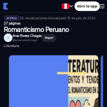
Abrir la app
35
visualizaciones
·
Actualizado
15 de julio de 2026
·
Otros
27 páginas
Romanticismo Peruano
Anai Rivera Chagas
A
Seguir
@
anairiverachaga
Literatura