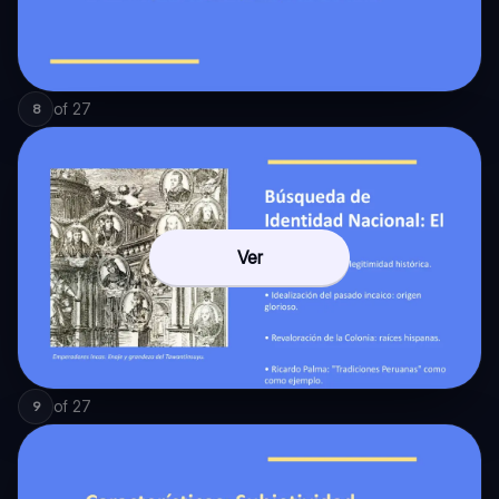
of
27
8
Ver
of
27
9