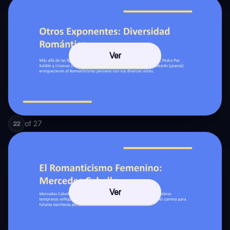
Ver
of
27
22
Ver