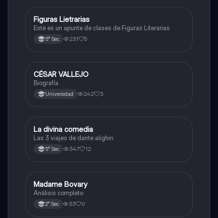
Figuras Lietrarias
Otros
Este es un apunte de clases de Figuras Literarias
231
5
5° Sec
CÉSAR VALLEJO
Otros
Biografía
242
3
Universidad
La divina comedia
Otros
Las 3 viajes de dante alighiri
347
12
5° Sec
Madame Bovary
Otros
Análisis completo
33
0
2° Sec