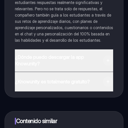
estudiantes respuestas realmente significativas y
relevantes. Pero no se trata solo de respuestas, el
compañero también guía a los estudiantes a través de
sus retos de aprendizaje diarios, con planes de
aprendizaje personalizados, cuestionarios o contenidos
en el chat y una personalización del 100% basada en
las habilidades y el desarrollo de los estudiantes.
¿Dónde puedo descargar la app
Knowunity?
Puedes descargar la app en Google Play Store y Apple
App Store.
¿Knowunity es totalmente gratuito?
¡Sí lo es! Tienes acceso totalmente gratuito a todo el
contenido de la app, puedes chatear con otros
alumnos y recibir ayuda inmeditamente. Puedes ganar
dinero utilizando la aplicación, que te permitirá acceder
a determinadas funciones.
Contenido similar