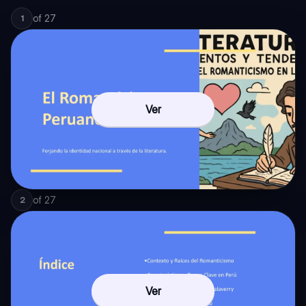
of
27
1
Ver
of
27
2
Ver