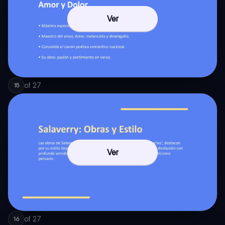
Ver
of
27
15
Ver
of
27
16