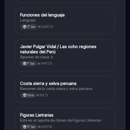
Funciones del lenguaje
Otros
Lenguaje
263
3
3° Sec
Javier Pulgar Vidal / Las ocho regiones
Otros
naturales del Perú
Apuntes de clase ☺️
199
3
1° Sec
Costa sierra y selva peruana
Otros
Resumen de la costa sierra y selva peruana
76
1
Otros
Figuras Lietrarias
Otros
Este es un apunte de clases de Figuras Literarias
231
5
5° Sec