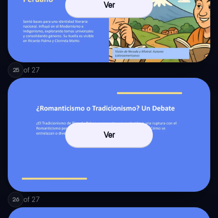
Ver
of
27
25
Ver
of
27
26