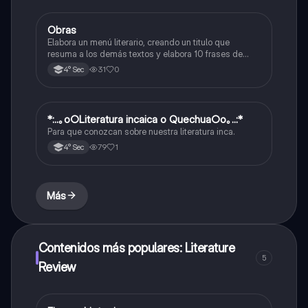
Obras
Otros
Elabora un menú literario, creando un titulo que
resuma a los demás textos y elabora 10 frases de
cada texto
31
0
4° Sec
*:..｡o○Literatura incaica o Quechua○o｡..:*
Otros
Para que conozcan sobre nuestra literatura inca.
79
1
4° Sec
Más
Contenidos más populares: Literature
5
Review