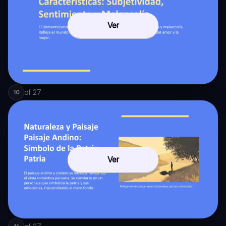
Ver
of
27
10
Ver