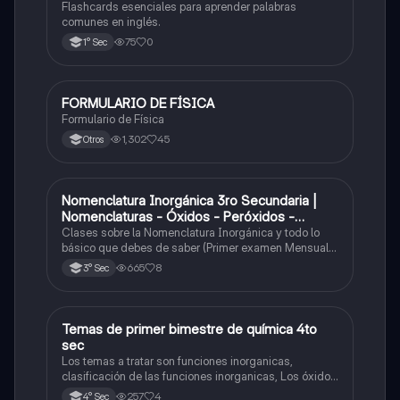
Flashcards esenciales para aprender palabras
comunes en inglés.
75
0
1° Sec
FORMULARIO DE FÍSICA
Física
Formulario de Física
1,302
45
Otros
Nomenclatura Inorgánica 3ro Secundaria |
Química
Nomenclaturas - Óxidos - Peróxidos -
Hidróxido o Bases
Clases sobre la Nomenclatura Inorgánica y todo lo
básico que debes de saber (Primer examen Mensual
2025)
665
8
3° Sec
Temas de primer bimestre de química 4to
Química
sec
Los temas a tratar son funciones inorganicas,
clasificación de las funciones inorganicas, Los óxidos
y los óxidos ácidos
257
4
4° Sec