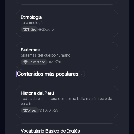
Etimología
Otros
La etimología
256
3
1° Sec
S
Sistemas
Otros
Sistemas del cuerpo humano
38
0
Universidad
Contenidos más populares
9
Historia del Perú
Ciencias Sociales
Todo sobre la historia de nuestra bella nación recibida
para ti
1,070
25
5° Sec
V
Vocabulario Básico de Inglés
Inglés