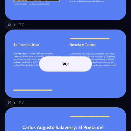
of
27
13
Ver
of
27
14