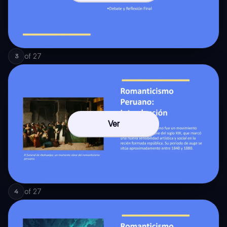
of
27
3
Ver
of
27
4