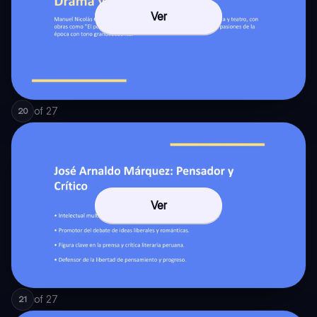
Ver
of
27
20
Ver
of
27
21