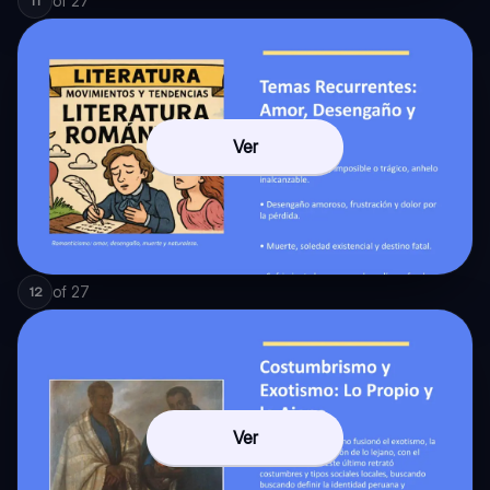
of
27
11
Ver
of
27
12
Ver