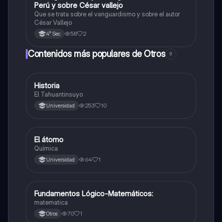
Perú y sobre César vallejo
Que se trata sobre el vanguardismo y sobre el autor
César Vallejo
58
2
4° Sec
Contenidos más populares de Otros
9
Historia
Otros
El Tahuantinsuyo
253
10
Universidad
El átomo
Otros
Química
64
1
Universidad
Fundamentos Lógico-Matemáticos:
Otros
matematica
70
1
Otros