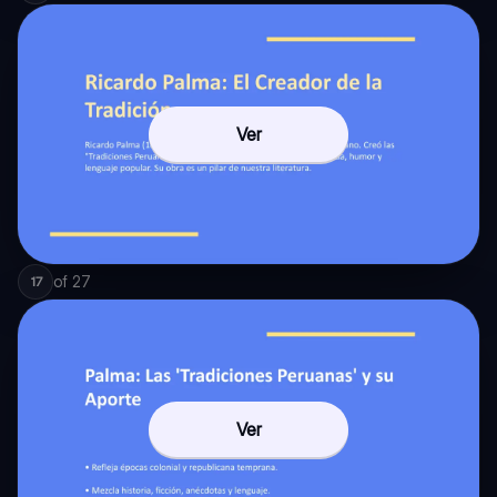
Ver
of
27
17
Ver