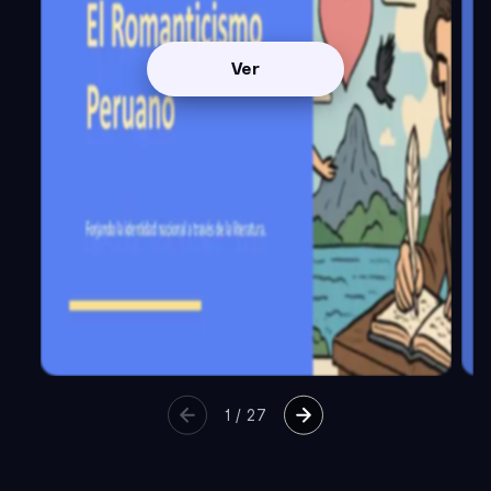
Ver
1
/
27