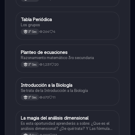
Tabla Periódica
Química
Los grupos
264
4
3° Sec
Planteo de ecuaciones
Matemáticas
Razonamiento matemático 3ro secundaria
1,231
20
3° Sec
Introducción a la Biología
Biología
Se trata de la Introducción a la Biología
670
11
3° Sec
La magia del análisis dimensional
Física
Es esta oportunidad aprenderás a sobre: ¿Que es el
análisis dimensional? ¿De qué trata? Y Las fórmulas
de las magnitudes fundamentales y derivadas.