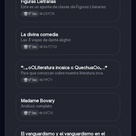
Figuras Lietrarias
Otros
Este es un apunte de clases de Figuras Literarias
231
5
5° Sec
La divina comedia
Otros
Las 3 viajes de dante alighiri
347
12
5° Sec
*:..｡o○Literatura incaica o Quechua○o｡..:*
Otros
Para que conozcan sobre nuestra literatura inca.
79
1
4° Sec
Madame Bovary
Otros
Análisis completo
33
0
2° Sec
El vanguardismo y el vanguardismo en el
Otros