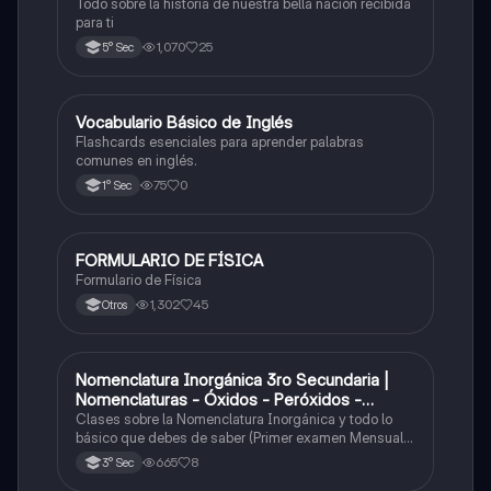
Todo sobre la historia de nuestra bella nación recibida
para ti
1,070
25
5° Sec
V
Vocabulario Básico de Inglés
Inglés
Flashcards esenciales para aprender palabras
comunes en inglés.
75
0
1° Sec
FORMULARIO DE FÍSICA
Física
Formulario de Física
1,302
45
Otros
Nomenclatura Inorgánica 3ro Secundaria |
Química
Nomenclaturas - Óxidos - Peróxidos -
Hidróxido o Bases
Clases sobre la Nomenclatura Inorgánica y todo lo
básico que debes de saber (Primer examen Mensual
2025)
665
8
3° Sec