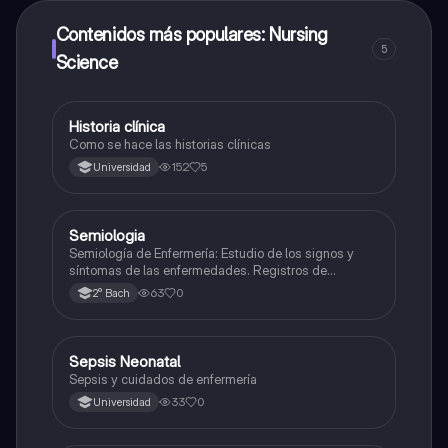
Contenidos más populares: Nursing
5
Science
Historia clínica
Ciencia y Tecnología
Como se hace las historias clínicas
152
5
Universidad
Semiologia
Otros
Semiología de Enfermería: Estudio de los signos y
síntomas de las enfermedades. Registros de
Enfermería: Documentación precisa y completa de la
63
0
2° Bach
atención al paciente. Valoración: Proceso sistemático
de recolección de datos del paciente. Diagnóstico
Enferme
Sepsis Neonatal
Otros
Sepsis y cuidados de enfermería
33
0
Universidad