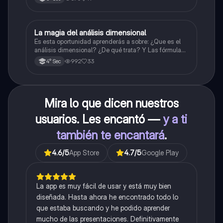
La magia del análisis dimensional
Física
Es esta oportunidad aprenderás a sobre: ¿Que es el
análisis dimensional? ¿De qué trata? Y Las fórmulas
de las magnitudes fundamentales y derivadas.
992
33
4° Sec
Mira lo que dicen nuestros
usuarios. Les encantó —
y a ti
también te encantará
.
4.6
/5
App Store
4.7
/5
Google Play
La app es muy fácil de usar y está muy bien
diseñada. Hasta ahora he encontrado todo lo
que estaba buscando y he podido aprender
mucho de las presentaciones. Definitivamente