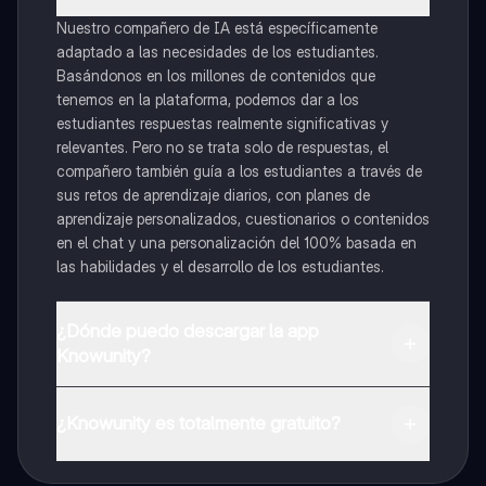
Nuestro compañero de IA está específicamente
adaptado a las necesidades de los estudiantes.
Basándonos en los millones de contenidos que
tenemos en la plataforma, podemos dar a los
estudiantes respuestas realmente significativas y
relevantes. Pero no se trata solo de respuestas, el
compañero también guía a los estudiantes a través de
sus retos de aprendizaje diarios, con planes de
aprendizaje personalizados, cuestionarios o contenidos
en el chat y una personalización del 100% basada en
las habilidades y el desarrollo de los estudiantes.
¿Dónde puedo descargar la app
Knowunity?
Puedes descargar la app en Google Play Store y Apple
App Store.
¿Knowunity es totalmente gratuito?
¡Sí lo es! Tienes acceso totalmente gratuito a todo el