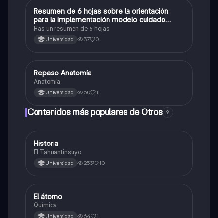
Resumen de 6 hojas sobre la orientación
Otros
para la implementación modelo cuidado
integral de la salud
Has un resumen de 6 hojas
37
0
Universidad
Repaso Anatomía
Otros
Anatomía
60
1
Universidad
Contenidos más populares de Otros
9
Historia
Otros
El Tahuantinsuyo
253
10
Universidad
El átomo
Otros
Química
64
1
Universidad