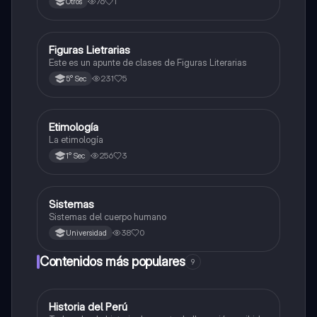
76
1
Otros
Figuras Lietrarias
Otros
Este es un apunte de clases de Figuras Literarias
231
5
5° Sec
Etimología
Otros
La etimología
256
3
1° Sec
S
Sistemas
Otros
Sistemas del cuerpo humano
38
0
Universidad
Contenidos más populares
9
Historia del Perú
Ciencias Sociales