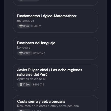
Fundamentos Lógico-Matemáticos:
Otros
matematica
70
1
Otros
Funciones del lenguaje
Otros
Lenguaje
263
3
3° Sec
Javier Pulgar Vidal / Las ocho regiones
Otros
naturales del Perú
Apuntes de clase ☺️
199
3
1° Sec
Costa sierra y selva peruana
Otros
Resumen de la costa sierra y selva peruana