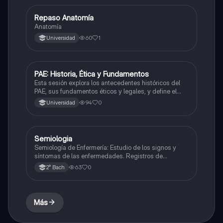
Repaso Anatomía
Otros
Anatomía
60
1
Universidad
PAE: Historia, Ética y Fundamentos
Otros
Esta sesión explora los antecedentes históricos del
PAE, sus fundamentos éticos y legales, y define el
Proceso de Atención de Enfermería como un método
94
0
Universidad
científico.
Semiologia
Otros
Semiología de Enfermería: Estudio de los signos y
síntomas de las enfermedades. Registros de
Enfermería: Documentación precisa y completa de la
63
0
2° Bach
atención al paciente. Valoración: Proceso sistemático
de recolección de datos del paciente. Diagnóstico
Enferme
Más