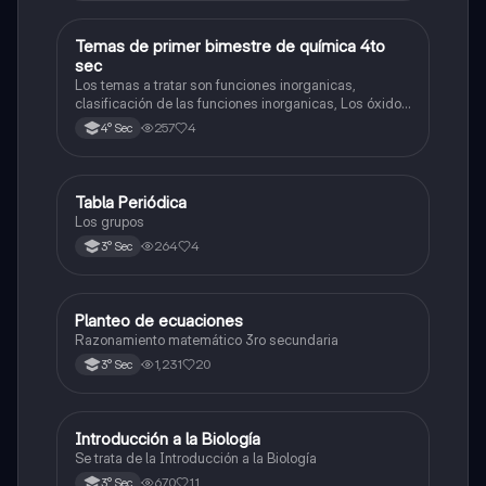
Temas de primer bimestre de química 4to
Química
sec
Los temas a tratar son funciones inorganicas,
clasificación de las funciones inorganicas, Los óxidos
y los óxidos ácidos
257
4
4° Sec
Tabla Periódica
Química
Los grupos
264
4
3° Sec
Planteo de ecuaciones
Matemáticas
Razonamiento matemático 3ro secundaria
1,231
20
3° Sec
Introducción a la Biología
Biología
Se trata de la Introducción a la Biología
670
11
3° Sec