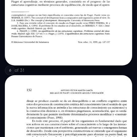
of
31
6