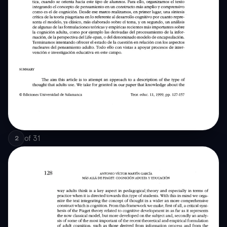
of
31
2