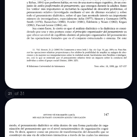
of
31
21