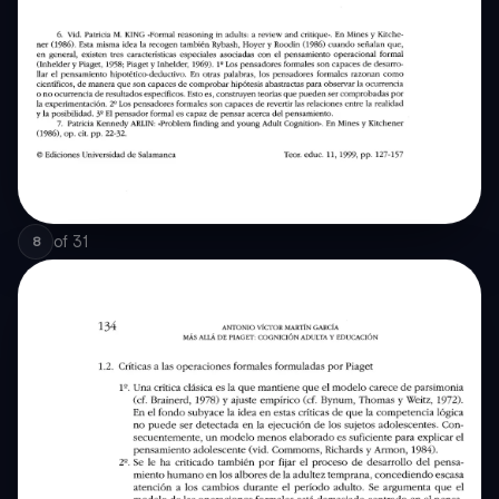
of
31
8