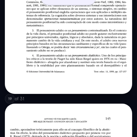
of
31
19