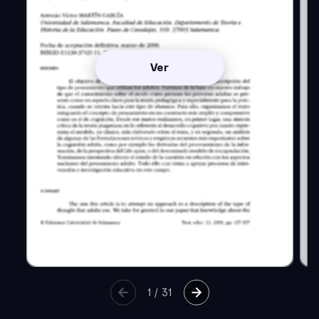
Ver
1
/
31