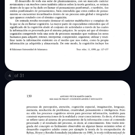
of
31
4