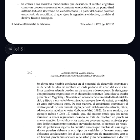
of
31
14