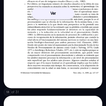
Ver
of
31
13