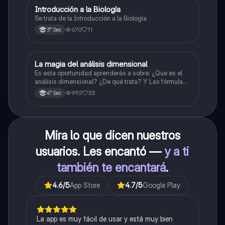
Introducción a la Biología
Biología
Se trata de la Introducción a la Biología
670
11
3° Sec
La magia del análisis dimensional
Física
Es esta oportunidad aprenderás a sobre: ¿Que es el
análisis dimensional? ¿De qué trata? Y Las fórmulas
de las magnitudes fundamentales y derivadas.
992
33
4° Sec
Mira lo que dicen nuestros
usuarios. Les encantó —
y a ti
también te encantará
.
4.6
/5
App Store
4.7
/5
Google Play
La app es muy fácil de usar y está muy bien