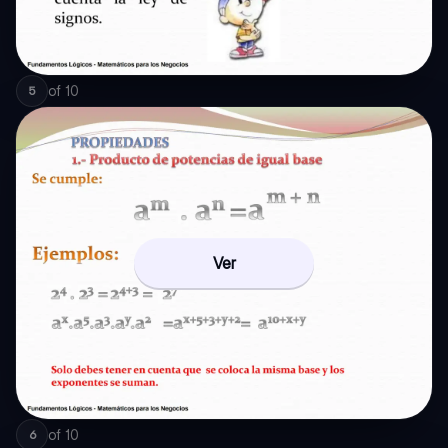
of
10
5
Ver
of
10
6