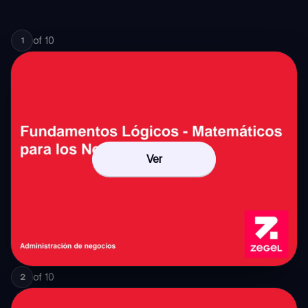
of
10
1
Ver
of
10
2