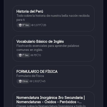
Historia del Perú
Ciencias Sociales
Todo sobre la historia de nuestra bella nación recibida
para ti
1,077
25
5° Sec
V
Vocabulario Básico de Inglés
Inglés
Flashcards esenciales para aprender palabras
comunes en inglés.
75
0
1° Sec
FORMULARIO DE FÍSICA
Física
Formulario de Física
1,302
45
Otros
Nomenclatura Inorgánica 3ro Secundaria |
Química
Nomenclaturas - Óxidos - Peróxidos -
Hidróxido o Bases
Clases sobre la Nomenclatura Inorgánica y todo lo