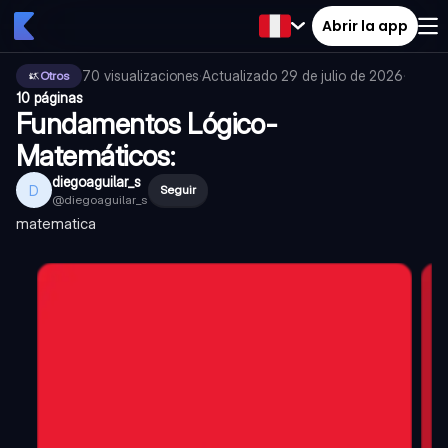
Abrir la app
70
visualizaciones
·
Actualizado
29 de julio de 2026
·
Otros
10 páginas
Fundamentos Lógico-
Matemáticos:
diegoaguilar_s
D
Seguir
@
diegoaguilar_s
matematica