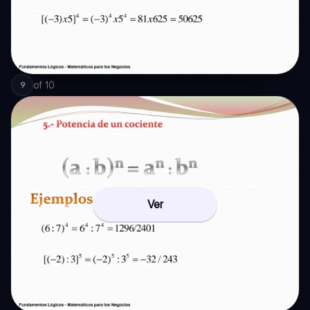
of
10
9
Ver