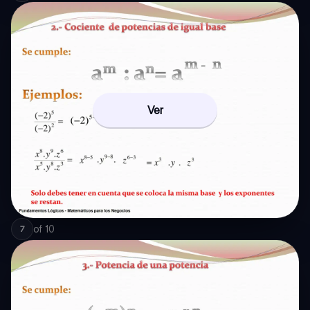
Ver
of
10
7