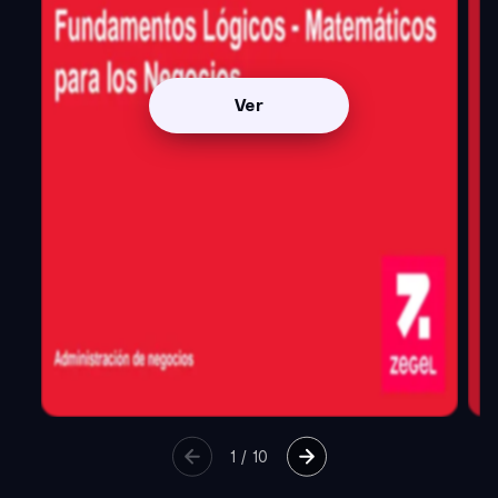
Ver
1
/
10