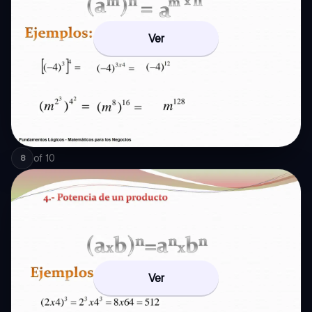
Ver
of
10
8
Ver