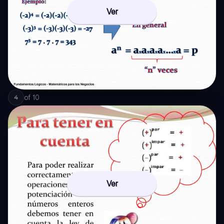
Ver
of
10
4
Ver