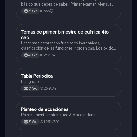
básico que debes de saber (Primer examen Mensual
2025)
665
8
3° Sec
Temas de primer bimestre de química 4to
Química
sec
Los temas a tratar son funciones inorganicas,
clasificación de las funciones inorganicas, Los óxidos
y los óxidos ácidos
257
4
4° Sec
Tabla Periódica
Química
Los grupos
264
4
3° Sec
Planteo de ecuaciones
Matemáticas
Razonamiento matemático 3ro secundaria
1,231
20
3° Sec