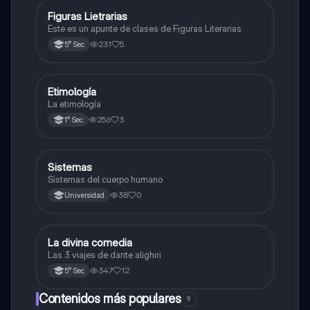
Figuras Lietrarias
Otros
Este es un apunte de clases de Figuras Literarias
231
5
5° Sec
Etimología
Otros
La etimología
256
3
1° Sec
S
Sistemas
Otros
Sistemas del cuerpo humano
38
0
Universidad
La divina comedia
Otros
Las 3 viajes de dante alighiri
347
12
5° Sec
Contenidos más populares
9