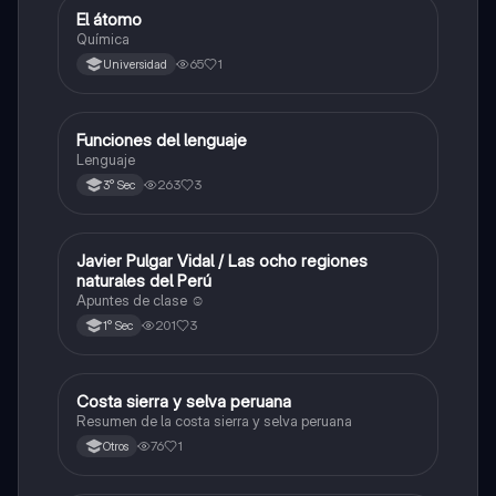
El átomo
Otros
Química
65
1
Universidad
Funciones del lenguaje
Otros
Lenguaje
263
3
3° Sec
Javier Pulgar Vidal / Las ocho regiones
Otros
naturales del Perú
Apuntes de clase ☺️
201
3
1° Sec
Costa sierra y selva peruana
Otros
Resumen de la costa sierra y selva peruana
76
1
Otros