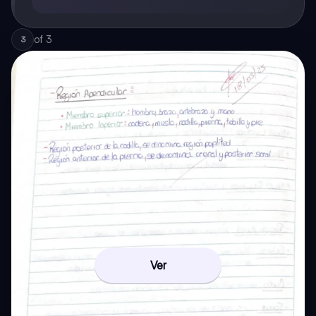
of
3
3
Ver