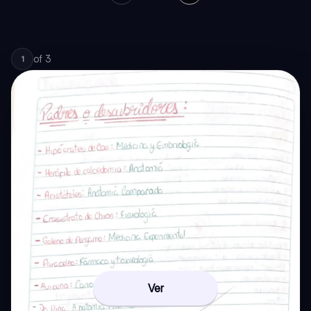
of
3
1
Ver