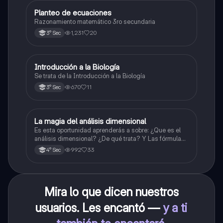
Planteo de ecuaciones
Matemáticas
Razonamiento matemático 3ro secundaria
1,231
20
3° Sec
Introducción a la Biología
Biología
Se trata de la Introducción a la Biología
670
11
3° Sec
La magia del análisis dimensional
Física
Es esta oportunidad aprenderás a sobre: ¿Que es el
análisis dimensional? ¿De qué trata? Y Las fórmulas
de las magnitudes fundamentales y derivadas.
992
33
4° Sec
Mira lo que dicen nuestros
usuarios. Les encantó —
y a ti