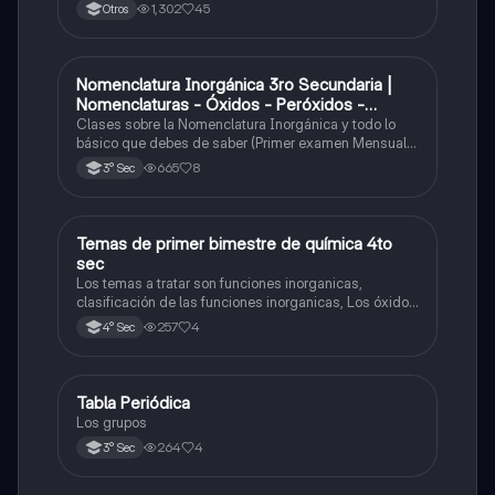
1,302
45
Otros
Nomenclatura Inorgánica 3ro Secundaria |
Química
Nomenclaturas - Óxidos - Peróxidos -
Hidróxido o Bases
Clases sobre la Nomenclatura Inorgánica y todo lo
básico que debes de saber (Primer examen Mensual
2025)
665
8
3° Sec
Temas de primer bimestre de química 4to
Química
sec
Los temas a tratar son funciones inorganicas,
clasificación de las funciones inorganicas, Los óxidos
y los óxidos ácidos
257
4
4° Sec
Tabla Periódica
Química
Los grupos
264
4
3° Sec