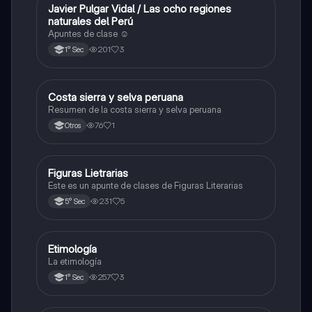
Javier Pulgar Vidal / Las ocho regiones
Otros
naturales del Perú
Apuntes de clase ☺️
201
3
1° Sec
Costa sierra y selva peruana
Otros
Resumen de la costa sierra y selva peruana
76
1
Otros
Figuras Lietrarias
Otros
Este es un apunte de clases de Figuras Literarias
231
5
5° Sec
Etimología
Otros
La etimología
257
3
1° Sec