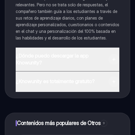
relevantes. Pero no se trata solo de respuestas, el
compañero también guía a los estudiantes a través de
sus retos de aprendizaje diarios, con planes de
aprendizaje personalizados, cuestionarios o contenidos
en el chat y una personalización del 100% basada en
las habilidades y el desarrollo de los estudiantes.
¿Dónde puedo descargar la app
Knowunity?
Puedes descargar la app en Google Play Store y Apple
App Store.
¿Knowunity es totalmente gratuito?
¡Sí lo es! Tienes acceso totalmente gratuito a todo el
contenido de la app, puedes chatear con otros
alumnos y recibir ayuda inmeditamente. Puedes ganar
dinero utilizando la aplicación, que te permitirá acceder
a determinadas funciones.
Contenidos más populares de Otros
9