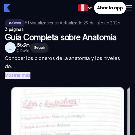
Abrir la app
51
visualizaciones
·
Actualizado
29 de julio de 2026
·
Otros
3 páginas
Guía Completa sobre Anatomía
_5tx9m
_
Seguir
@
_5tx9m
Conocer los pioneros de la anatomía y los niveles
de...
Mostrar más