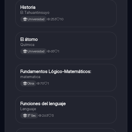
Historia
Otros
El Tahuantinsuyo
253
10
Universidad
El átomo
Otros
Química
65
1
Universidad
Fundamentos Lógico-Matemáticos:
Otros
matematica
70
1
Otros
Funciones del lenguaje
Otros
Lenguaje
263
3
3° Sec