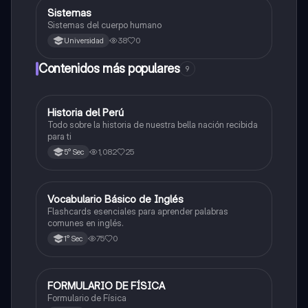
S
Sistemas
Otros
Sistemas del cuerpo humano
38
0
Universidad
Contenidos más populares
9
Historia del Perú
Ciencias Sociales
Todo sobre la historia de nuestra bella nación recibida
para ti
1,082
25
5° Sec
V
Vocabulario Básico de Inglés
Inglés
Flashcards esenciales para aprender palabras
comunes en inglés.
75
0
1° Sec
FORMULARIO DE FÍSICA
Física
Formulario de Física