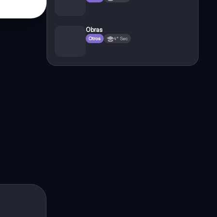
Obras
Otros
4° Sec