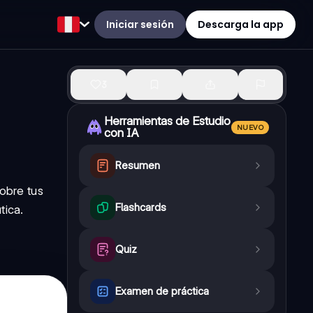
Iniciar sesión
Descarga la app
3
Herramientas de Estudio
NUEVO
con IA
Resumen
sobre tus
Flashcards
tica.
Quiz
Examen de práctica