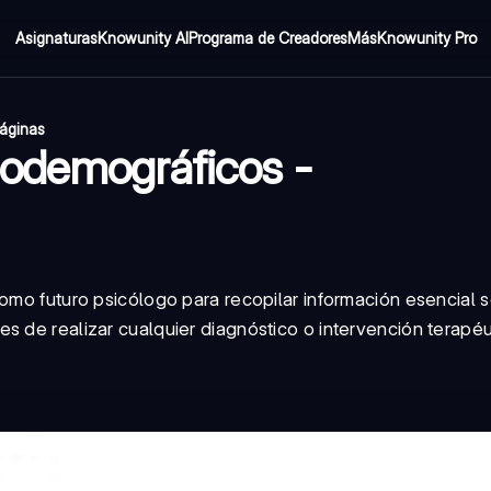
Asignaturas
Knowunity AI
Programa de Creadores
Más
Knowunity Pro
áginas
iodemográficos -
como futuro psicólogo para recopilar información esencial 
s de realizar cualquier diagnóstico o intervención terapéu