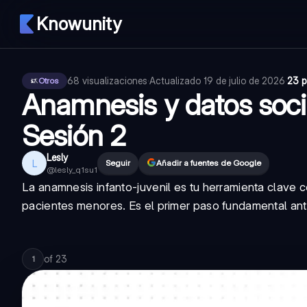
Knowunity
68
visualizaciones
·
Actualizado
19 de julio de 2026
·
23 p
Otros
Anamnesis y datos soc
Sesión 2
Lesly
L
Seguir
Añadir a fuentes de Google
@
lesly_q1su1
La anamnesis infanto-juvenil es tu herramienta clave 
pacientes menores. Es el primer paso fundamental ante
of
23
1