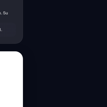
s. Su
l.