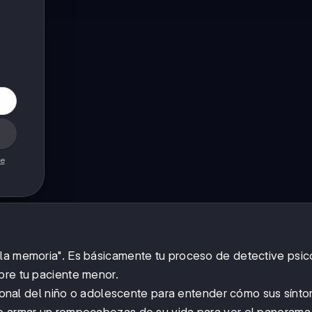
de
 a la memoria". Es básicamente tu proceso de detective psi
bre tu paciente menor.
ersonal del niño o adolescente para entender cómo sus sínt
mo armar un rompecabezas de su vida para ver el panorama