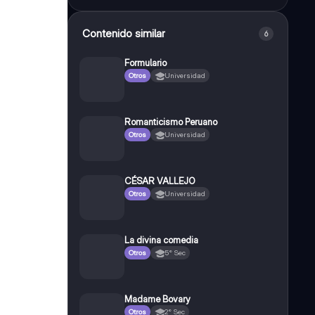
Contenido similar
6
Formulario
Otros
Universidad
Romanticismo Peruano
Otros
Universidad
CÉSAR VALLEJO
Otros
Universidad
La divina comedia
Otros
5° Sec
Madame Bovary
Otros
2° Sec