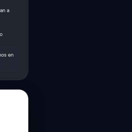
tan a
co
rnos en