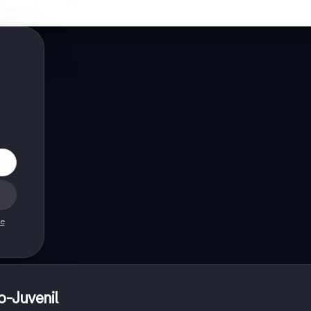
de
o-Juvenil