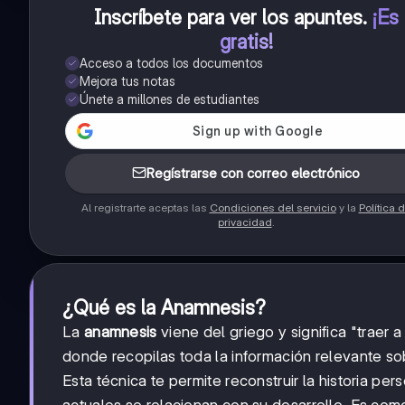
Inscríbete para ver los apuntes
.
¡Es
gratis!
Acceso a todos los documentos
Mejora tus notas
Únete a millones de estudiantes
Regístrarse con correo electrónico
Al registrarte aceptas las
Condiciones del servicio
y la
Política 
privacidad
.
¿Qué es la Anamnesis?
La
anamnesis
viene del griego y significa "traer
donde recopilas toda la información relevante so
Esta técnica te permite reconstruir la historia p
actuales se relacionan con su desarrollo. Es co