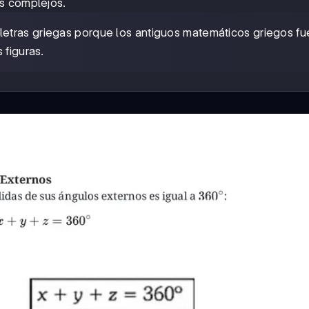
s complejos.
etras griegas porque los antiguos matemáticos griegos fu
 figuras.