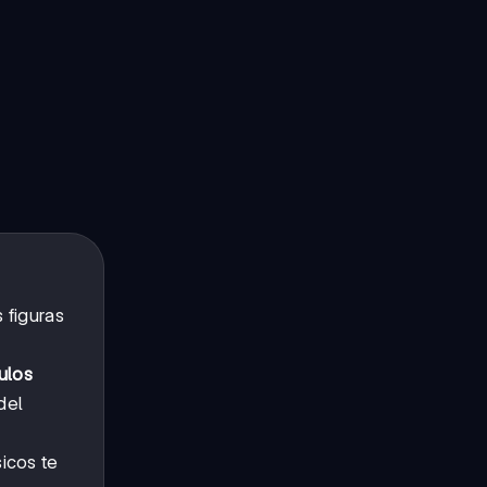
 figuras
ulos
del
icos te