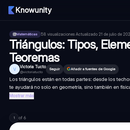
Knowunity
58
visualizaciones
·
Actualizado
21 de julio de 20
Matemáticas
Triángulos: Tipos, Elem
Teoremas
Victoria Tucto
V
Seguir
Añadir a fuentes de Google
@
victoriatucto
Los triángulos están en todas partes: desde los techo
te ayudará no solo en geometría, sino también en físic
Mostrar más
of
6
1