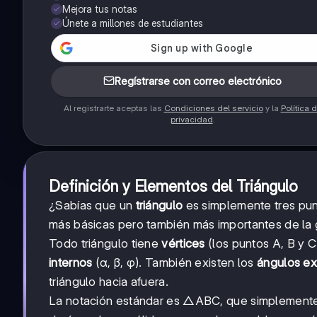
Mejora tus notas
Únete a millones de estudiantes
Regístrarse con correo electrónico
Al registrarte aceptas las
Condiciones del servicio
y la
Política 
privacidad
.
Definición y Elementos del Triángulo
¿Sabías que un
triángulo
es simplemente tres pun
más básicas pero también más importantes de la 
Todo triángulo tiene
vértices
(los puntos A, B y C
internos
(α, β, φ). También existen los
ángulos ex
triángulo hacia afuera.
La notación estándar es △ABC, que simplemente 