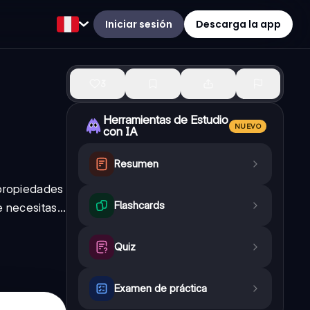
Iniciar sesión
Descarga la app
3
Herramientas de Estudio
NUEVO
con IA
Resumen
 propiedades
Flashcards
 necesitas...
Quiz
Examen de práctica