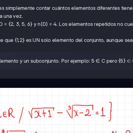
s simplemente contar cuántos elementos diferentes tiene
ta una vez.
s D = {2, 3, 5, 6} y n(D) = 4. Los elementos repetidos no cu
nte que {1,2} es UN solo elemento del conjunto, aunque sea
elemento y un subconjunto. Por ejemplo: 5 ∈ C pero {5} ⊂ 