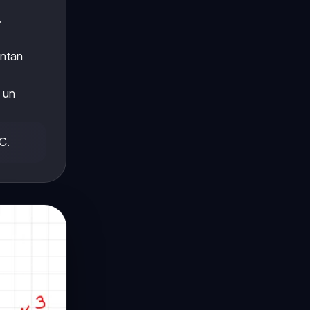
.
entan
 un
C.