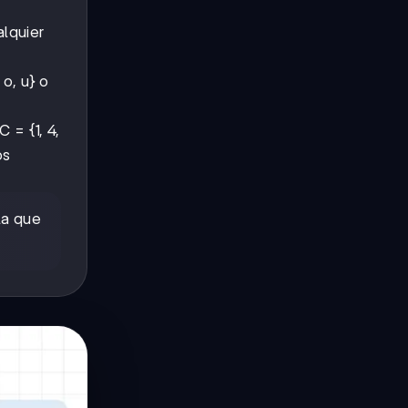
alquier
 o, u} o
 = {1, 4,
os
la que