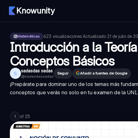
Knowunity
623
visualizaciones
·
Actualizado
21 de julio de 2
Matemáticas
Introducción a la Teorí
Conceptos Básicos
sadasdas sadas
S
Seguir
Añadir a fuentes de Google
@
sadasdassadas
¡Prepárate para dominar uno de los temas más fundam
conceptos que verás no solo en tu examen de la UNI, s
of
25
1