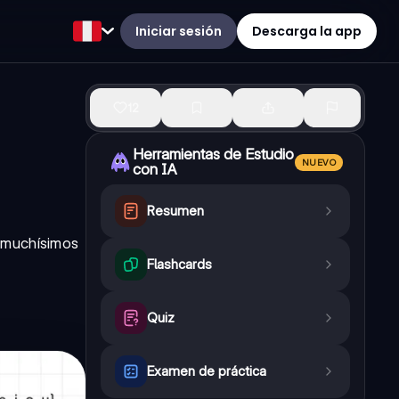
Iniciar sesión
Descarga la app
12
Herramientas de Estudio
NUEVO
con IA
Resumen
 muchísimos
Flashcards
Quiz
Examen de práctica