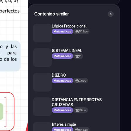
Contenido similar
6
Lógica Proposicional
Matemáticas
5° Sec
SISTEMA LINEAL
Matemáticas
11
DIEDRO
Matemáticas
Otros
DISTANCIA ENTRE RECTAS
CRUZADAS
Matemáticas
Otros
Interés simple
Matemáticas
5° Sec