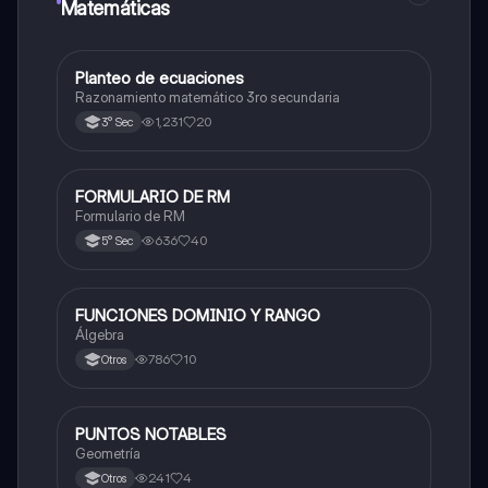
Matemáticas
Planteo de ecuaciones
Matemáticas
Razonamiento matemático 3ro secundaria
1,231
20
3° Sec
FORMULARIO DE RM
Matemáticas
Formulario de RM
636
40
5° Sec
FUNCIONES DOMINIO Y RANGO
Matemáticas
Álgebra
786
10
Otros
PUNTOS NOTABLES
Matemáticas
Geometría
241
4
Otros