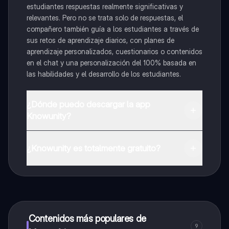
estudiantes respuestas realmente significativas y
relevantes. Pero no se trata solo de respuestas, el
compañero también guía a los estudiantes a través de
sus retos de aprendizaje diarios, con planes de
aprendizaje personalizados, cuestionarios o contenidos
en el chat y una personalización del 100% basada en
las habilidades y el desarrollo de los estudiantes.
¿Dónde puedo descargar la app
Knowunity?
Puedes descargar la app en Google Play Store y Apple
App Store.
¿Knowunity es totalmente gratuito?
¡Sí lo es! Tienes acceso totalmente gratuito a todo el
contenido de la app, puedes chatear con otros
alumnos y recibir ayuda inmeditamente. Puedes ganar
dinero utilizando la aplicación, que te permitirá acceder
a determinadas funciones.
Contenidos más populares de
9