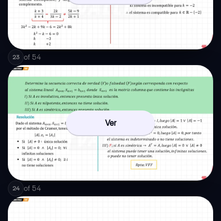
of
54
23
Ver
of
54
24