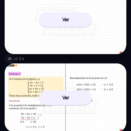
Ver
of
54
25
Ver