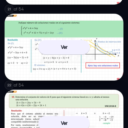
of
54
21
Ver
of
54
22
Ver