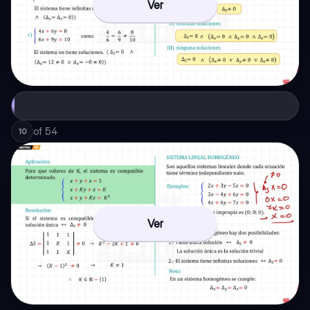
Ver
of
54
10
Ver