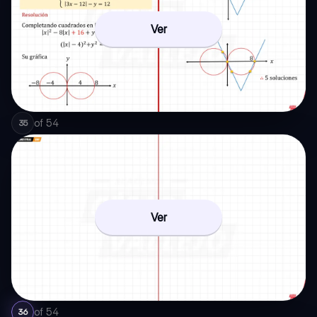
Ver
of
54
35
Ver
of
54
36