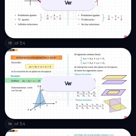
Ver
of
54
13
Ver
of
54
14