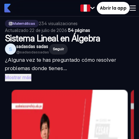
Abrir la app
234
visualizaciones
·
Matemáticas
Actualizado
22 de julio de 2026
·
54 páginas
Sistema Lineal en Álgebra
sadasdas sadas
S
Seguir
@
sadasdassadas
¿Alguna vez te has preguntado cómo resolver
problemas donde tienes...
Mostrar más