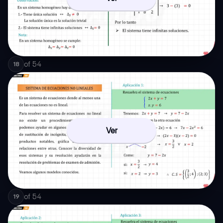
of
54
18
Ver
of
54
19