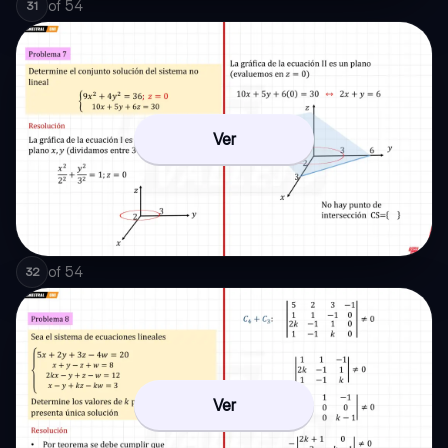
of
54
31
Ver
of
54
32
Ver