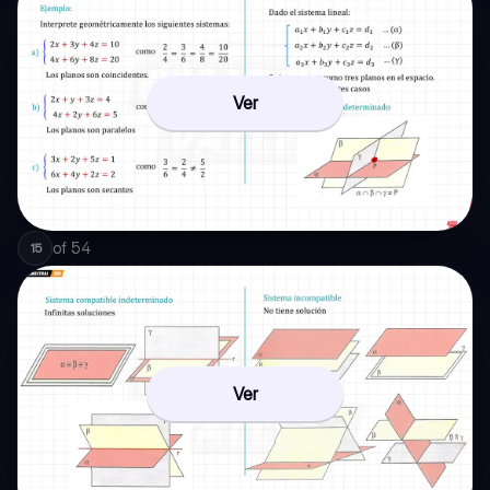
Ver
of
54
15
Ver