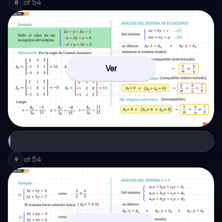
of
54
8
Ver
of
54
9