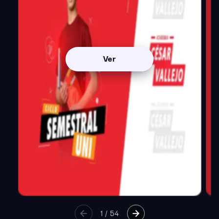
Ver
1
/
54