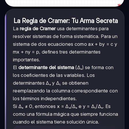
La Regla de Cramer: Tu Arma Secreta
La
regla de Cramer
usa determinantes para
resolver sistemas de forma sistemática. Para un
sistema de dos ecuaciones como ax + by = c y
mx + ny = p, defines tres determinantes
importantes.
El
determinante del sistema
(Δₛ) se forma con
los coeficientes de las variables. Los
determinantes Δₓ y Δᵧ se obtienen
reemplazando la columna correspondiente con
los términos independientes.
Si Δₛ ≠ 0, entonces x = Δₓ/Δₛ e y = Δᵧ/Δₛ. Es
como una fórmula mágica que siempre funciona
cuando el sistema tiene solución única.