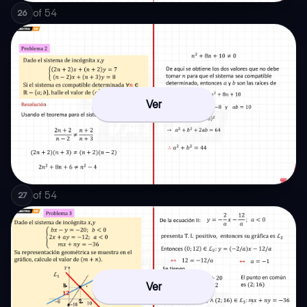
of
54
26
Ver
of
54
27
Ver