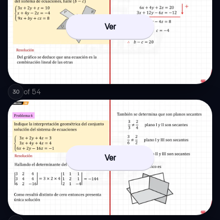
Ver
of
54
30
Ver