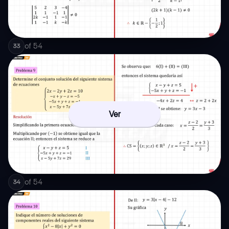
of
54
33
Ver
of
54
34