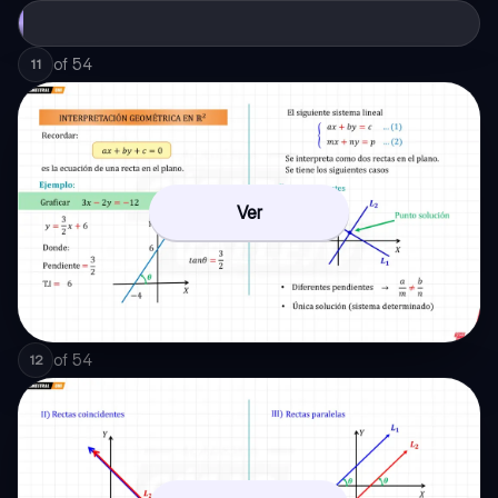
of
54
11
Ver
of
54
12