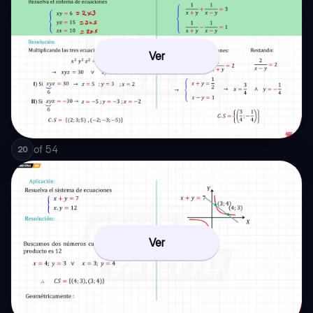
Ver
of
54
20
Ver