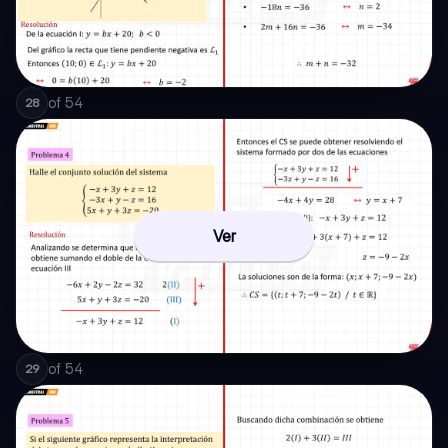
of
54
28
Ver
of
54
29