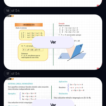
of
54
16
Ver
of
54
17
Ver