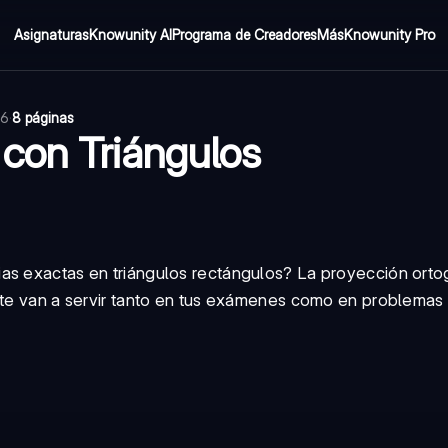
Asignaturas
Knowunity AI
Programa de Creadores
Más
Knowunity Pro
26
·
8 páginas
con Triángulos
as exactas en triángulos rectángulos? La proyección ortog
 te van a servir tanto en tus exámenes como en problemas 