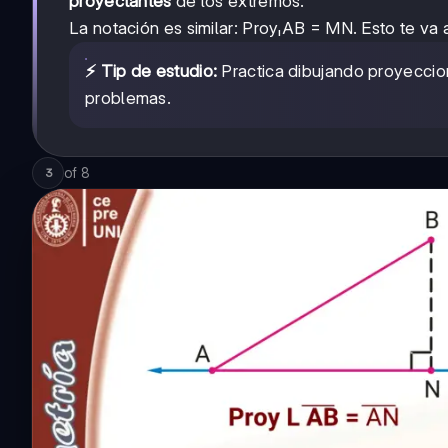
proyectantes
de los extremos.
La notación es similar: ProyₗAB = MN. Esto te va 
⚡ Tip de estudio:
Practica dibujando proyeccion
problemas.
of
8
3