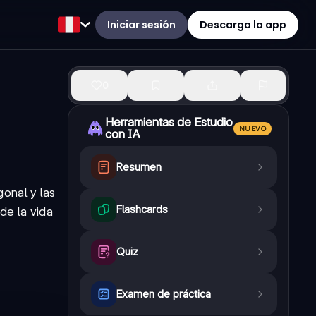
Iniciar sesión
Descarga la app
0
Herramientas de Estudio
NUEVO
con IA
Resumen
onal y las
Flashcards
de la vida
Quiz
Examen de práctica