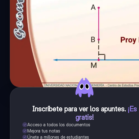
Inscríbete para ver los apuntes
.
¡Es
gratis!
Acceso a todos los documentos
Mejora tus notas
Únete a millones de estudiantes