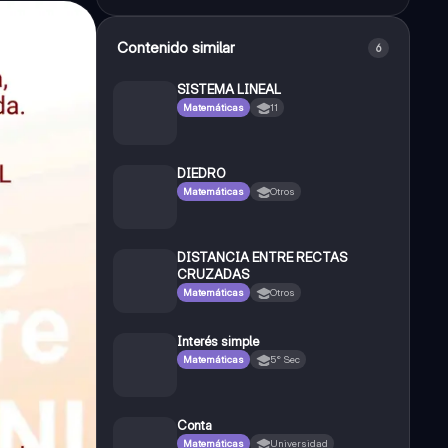
Contenido similar
6
SISTEMA LINEAL
Matemáticas
11
DIEDRO
Matemáticas
Otros
DISTANCIA ENTRE RECTAS
CRUZADAS
Matemáticas
Otros
Interés simple
Matemáticas
5° Sec
Conta
Matemáticas
Universidad