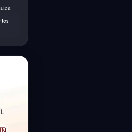
gulos.
 los