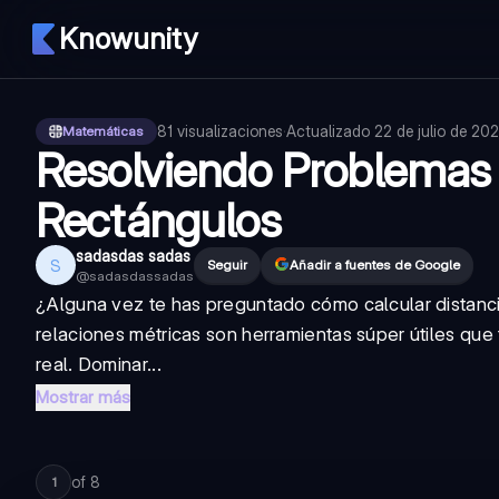
Knowunity
81
visualizaciones
·
Actualizado
22 de julio de 20
Matemáticas
Resolviendo Problemas 
Rectángulos
sadasdas sadas
S
Seguir
Añadir a fuentes de Google
@
sadasdassadas
¿Alguna vez te has preguntado cómo calcular distanci
relaciones métricas son herramientas súper útiles que
real. Dominar...
Mostrar más
of
8
1