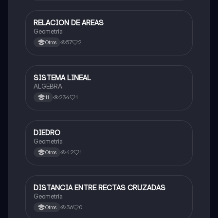
RELACION DE AREAS
Matemáticas
Geometría
57
2
Otros
SISTEMA LINEAL
Matemáticas
ALGEBRA
234
1
11
DIEDRO
Matemáticas
Geometría
42
1
Otros
DISTANCIA ENTRE RECTAS CRUZADAS
Matemáticas
Geometría
36
0
Otros