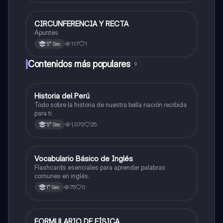
CIRCUNFERENCIA Y RECTA
Matemáticas
Apuntes
117
1
5° Sec
Contenidos más populares
9
Historia del Perú
Ciencias Sociales
Todo sobre la historia de nuestra bella nación recibida
para ti
1,070
25
5° Sec
V
Vocabulario Básico de Inglés
Inglés
Flashcards esenciales para aprender palabras
comunes en inglés.
75
0
1° Sec
FORMULARIO DE FÍSICA
Física