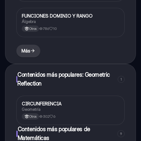
FUNCIONES DOMINIO Y RANGO
Matemáticas
Álgebra
786
10
Otros
Más
Contenidos más populares: Geometric
1
Reflection
CIRCUNFERENCIA
Matemáticas
Geometría
302
6
Otros
Contenidos más populares de
9
Matemáticas