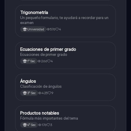
Trigonometría
Matemáticas
Un pequeño formulario, te ayudará a recordar para un
examen
576
4
Universidad
Ecuaciones de primer grado
Matemáticas
Ecuaciones de primer grado
266
4
1° Sec
Ángulos
Matemáticas
Clasificación de ángulos
425
9
3° Sec
Productos notables
Matemáticas
Fórmula más importantes del tema
176
3
4° Sec