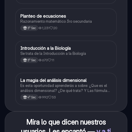
Planteo de ecuaciones
Matemáticas
Razonamiento matemático 3ro secundaria
1,231
20
3° Sec
Introducción a la Biología
Biología
Se trata de la Introducción a la Biología
670
11
3° Sec
La magia del análisis dimensional
Física
Es esta oportunidad aprenderás a sobre: ¿Que es el
análisis dimensional? ¿De qué trata? Y Las fórmulas
de las magnitudes fundamentales y derivadas.
992
33
4° Sec
Mira lo que dicen nuestros
usuarios. Les encantó —
y a ti