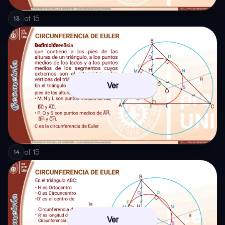
of
15
13
Ver
of
15
14
Ver