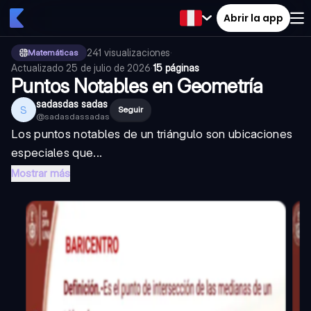
Abrir la app
241
visualizaciones
·
Matemáticas
Actualizado
25 de julio de 2026
·
15 páginas
Puntos Notables en Geometría
sadasdas sadas
S
Seguir
@
sadasdassadas
Los puntos notables de un triángulo son ubicaciones
especiales que...
Mostrar más