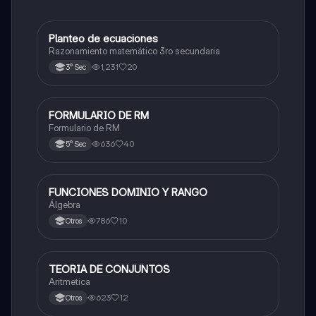
Planteo de ecuaciones
Matemáticas
Razonamiento matemático 3ro secundaria
1,231
20
3° Sec
FORMULARIO DE RM
Matemáticas
Formulario de RM
636
40
5° Sec
FUNCIONES DOMINIO Y RANGO
Matemáticas
Álgebra
786
10
Otros
TEORIA DE CONJUNTOS
Matemáticas
Aritmetica
623
12
Otros