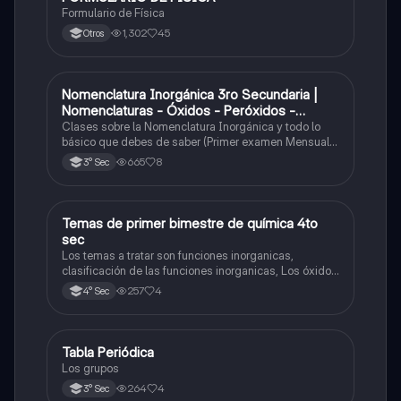
Formulario de Física
1,302
45
Otros
Nomenclatura Inorgánica 3ro Secundaria |
Química
Nomenclaturas - Óxidos - Peróxidos -
Hidróxido o Bases
Clases sobre la Nomenclatura Inorgánica y todo lo
básico que debes de saber (Primer examen Mensual
2025)
665
8
3° Sec
Temas de primer bimestre de química 4to
Química
sec
Los temas a tratar son funciones inorganicas,
clasificación de las funciones inorganicas, Los óxidos
y los óxidos ácidos
257
4
4° Sec
Tabla Periódica
Química
Los grupos
264
4
3° Sec