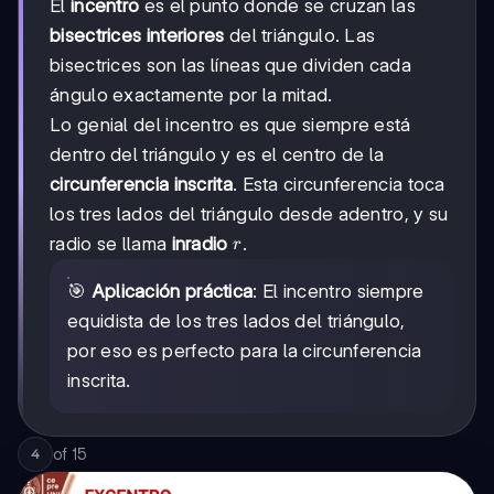
El
incentro
es el punto donde se cruzan las
bisectrices interiores
del triángulo. Las
bisectrices son las líneas que dividen cada
ángulo exactamente por la mitad.
Lo genial del incentro es que siempre está
dentro del triángulo y es el centro de la
circunferencia inscrita
. Esta circunferencia toca
los tres lados del triángulo desde adentro, y su
r
radio se llama
inradio
.
r
🎯
Aplicación práctica
: El incentro siempre
equidista de los tres lados del triángulo,
por eso es perfecto para la circunferencia
inscrita.
of
15
4