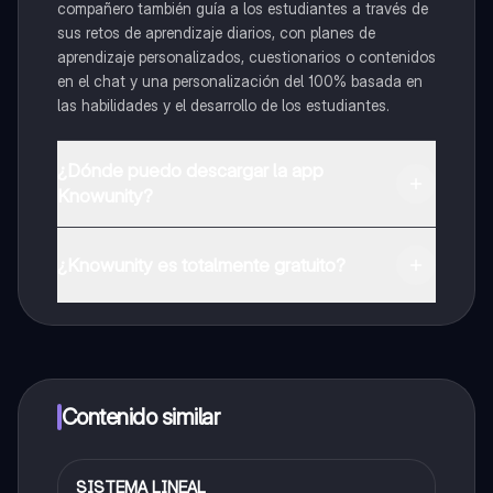
compañero también guía a los estudiantes a través de
sus retos de aprendizaje diarios, con planes de
aprendizaje personalizados, cuestionarios o contenidos
en el chat y una personalización del 100% basada en
las habilidades y el desarrollo de los estudiantes.
¿Dónde puedo descargar la app
Knowunity?
Puedes descargar la app en Google Play Store y Apple
App Store.
¿Knowunity es totalmente gratuito?
¡Sí lo es! Tienes acceso totalmente gratuito a todo el
contenido de la app, puedes chatear con otros
alumnos y recibir ayuda inmeditamente. Puedes ganar
dinero utilizando la aplicación, que te permitirá acceder
a determinadas funciones.
Contenido similar
SISTEMA LINEAL
Matemáticas