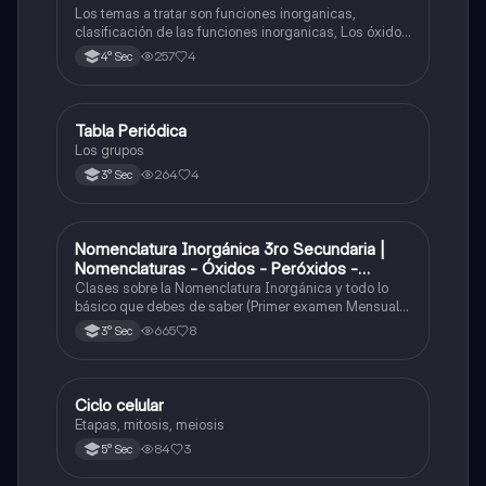
Los temas a tratar son funciones inorganicas,
clasificación de las funciones inorganicas, Los óxidos
y los óxidos ácidos
257
4
4° Sec
Tabla Periódica
Química
Los grupos
264
4
3° Sec
Nomenclatura Inorgánica 3ro Secundaria |
Química
Nomenclaturas - Óxidos - Peróxidos -
Hidróxido o Bases
Clases sobre la Nomenclatura Inorgánica y todo lo
básico que debes de saber (Primer examen Mensual
2025)
665
8
3° Sec
Ciclo celular
Biología
Etapas, mitosis, meiosis
84
3
5° Sec