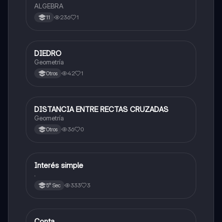
ALGEBRA
236
1
11
DIEDRO
Matemáticas
Geometría
42
1
Otros
DISTANCIA ENTRE RECTAS CRUZADAS
Matemáticas
Geometría
36
0
Otros
Interés simple
Matemáticas
.
333
3
5° Sec
Conta
Matemáticas