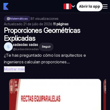
Abrir la app
81
visualizaciones
·
Matemáticas
Actualizado
21 de julio de 2026
·
11 páginas
Proporciones Geométricas
Explicadas
sadasdas sadas
S
Seguir
@
sadasdassadas
¿Te has preguntado cómo los arquitectos e
ingenieros calculan proporciones...
Mostrar más