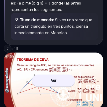
es: (a·p·m)/(b·q·n) = 1, donde las letras
representan los segmentos.
💡 Truco de memoria:
Si ves una recta que
corta un triángulo en tres puntos, piensa
inmediatamente en Menelao.
of
11
7
Ver