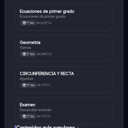
Ecuaciones de primer grado
Matemáticas
Ecuaciones de primer grado
269
4
1° Sec
Geometria
Matemáticas
Vamos
288
6
2° Sec
CIRCUNFERENCIA Y RECTA
Matemáticas
Apuntes
117
1
5° Sec
Examen
Matemáticas
Desarrollar examen
117
2
2° Sec
Contenidos más populares