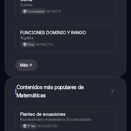
Costos
176
3
Universidad
FUNCIONES DOMINIO Y RANGO
Matemáticas
Álgebra
786
10
Otros
Más
Contenidos más populares de
9
Matemáticas
Planteo de ecuaciones
Matemáticas
Razonamiento matemático 3ro secundaria
1,233
20
3° Sec