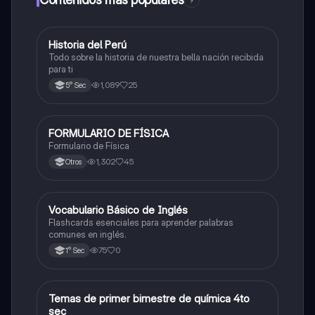
9
Historia del Perú
Ciencias Sociales
Todo sobre la historia de nuestra bella nación recibida
para ti
1,089
25
5° Sec
FORMULARIO DE FÍSICA
Física
Formulario de Física
1,302
45
Otros
V
Vocabulario Básico de Inglés
Inglés
Flashcards esenciales para aprender palabras
comunes en inglés.
75
0
1° Sec
Temas de primer bimestre de química 4to
Química
sec