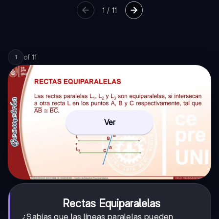
1
/
11
of
11
1
Ver
Rectas Equiparalelas
¿Sabías que las líneas paralelas pueden