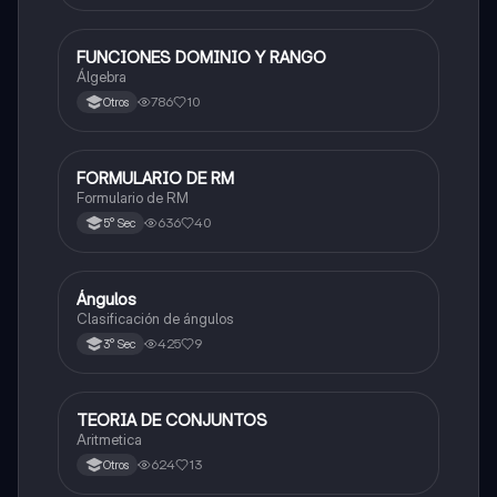
FUNCIONES DOMINIO Y RANGO
Matemáticas
Álgebra
786
10
Otros
FORMULARIO DE RM
Matemáticas
Formulario de RM
636
40
5° Sec
Ángulos
Matemáticas
Clasificación de ángulos
425
9
3° Sec
TEORIA DE CONJUNTOS
Matemáticas
Aritmetica
624
13
Otros