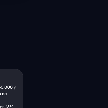
50,000
y
a de
con 13%