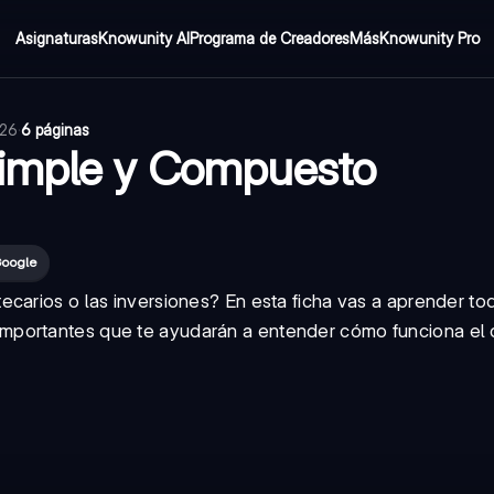
Asignaturas
Knowunity AI
Programa de Creadores
Más
Knowunity Pro
026
·
6 páginas
Simple y Compuesto
Google
ecarios o las inversiones? En esta ficha vas a aprender to
importantes que te ayudarán a entender cómo funciona el 