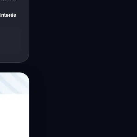
o
interés