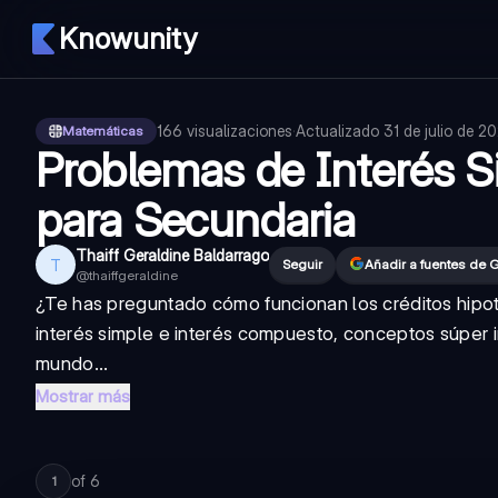
Knowunity
166
visualizaciones
·
Actualizado
31 de julio de 2
Matemáticas
Problemas de Interés 
para Secundaria
Thaiff Geraldine Baldarrago
T
Seguir
Añadir a fuentes de 
@
thaiffgeraldine
¿Te has preguntado cómo funcionan los créditos hipot
interés simple
e
interés compuesto
, conceptos súper 
mundo...
Mostrar más
of
6
1