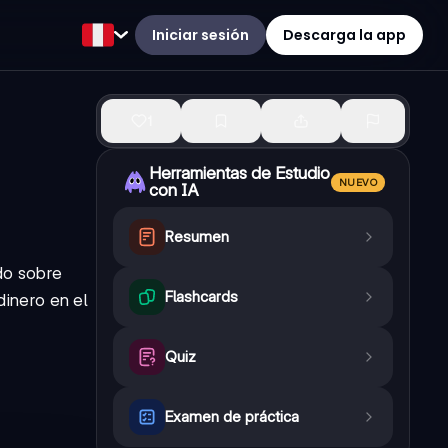
Iniciar sesión
Descarga la app
1
Herramientas de Estudio
NUEVO
con IA
Resumen
do sobre
Flashcards
dinero en el
Quiz
Examen de práctica