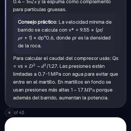
0.4-
0.4
−
1
/
y la espuma como complemento
m
s
1
para partículas gruesas.
m/s
Consejo práctico
: La velocidad mínima de
barrido se calcula con v* = 9.55 × (ρr/
ρr+1
+
1
) × dp^0.6, donde ρr es la densidad
ρ
r
de la roca.
Para calcular el caudal del compresor usás: Qs
2
2
D²-
−
= vs ×
/1.27. Las presiones están
D
d
d²
limitadas a 0.7-1 MPa con agua para evitar que
entre en el martillo. En martillos en fondo se
1-1.7
1
−
1.7
usan presiones más altas
porque
MP
a
MPa
además del barrido, aumentan la potencia.
of
43
4