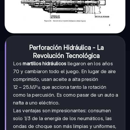
Perforación Hidráulica - La
Revolución Tecnológica
Los
martillos hidráulicos
llegaron en los años
70 y cambiaron todo el juego. En lugar de aire
comprimido, usan aceite a alta presión
12-
12
−
25
que acciona tanto la rotación
MP
a
25
como la percusión. Es como pasar de un auto a
MPa
nafta a uno eléctrico.
Las ventajas son impresionantes: consumen
solo 1/3 de la energía de los neumáticos, las
ondas de choque son más limpias y uniformes,