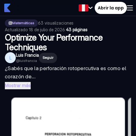
Abrir la app
63
visualizaciones
·
Matemáticas
Actualizado
18 de julio de 2026
·
43 páginas
Optimize Your Performance
Techniques
Luis Francia
L
Seguir
@
luisfrancia
¿Sabés que la perforación rotopercutiva es como el
corazón de...
Mostrar más