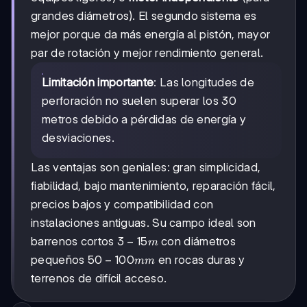
grandes diámetros). El segundo sistema es
mejor porque da más energía al pistón, mayor
par de rotación y mejor rendimiento general.
Limitación importante
: Las longitudes de
perforación no suelen superar los 30
metros debido a pérdidas de energía y
desviaciones.
Las ventajas son geniales: gran simplicidad,
fiabilidad, bajo mantenimiento, reparación fácil,
precios bajos y compatibilidad con
instalaciones antiguas. Su campo ideal son
3-
3
−
15
barrenos cortos
con diámetros
m
15
50-
50
−
100
pequeños
en rocas duras y
mm
m
100
terrenos de difícil acceso.
mm