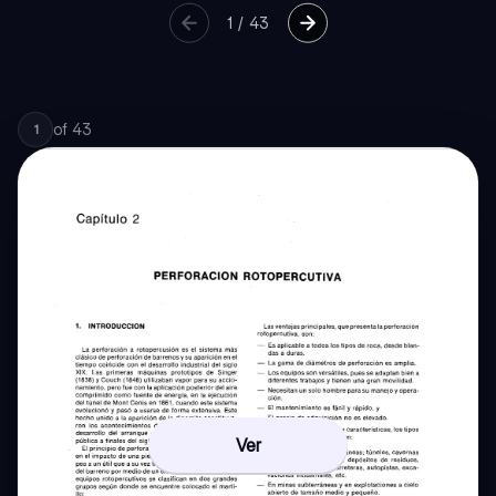
1
/
43
of
43
1
Ver