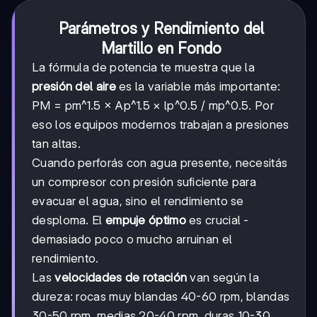
Parámetros y Rendimiento del
Martillo en Fondo
La fórmula de potencia te muestra que la
presión del aire
es la variable más importante:
PM = pm^1.5 × Ap^1.5 × lp^0.5 / mp^0.5. Por
eso los equipos modernos trabajan a presiones
tan altas.
Cuando perforás con agua presente, necesitás
un compresor con presión suficiente para
evacuar el agua, sino el rendimiento se
desploma. El
empuje óptimo
es crucial -
demasiado poco o mucho arruinan el
rendimiento.
Las
velocidades de rotación
van según la
dureza: rocas muy blandas 40-60 rpm, blandas
30-50 rpm, medias 20-40 rpm, duras 10-30