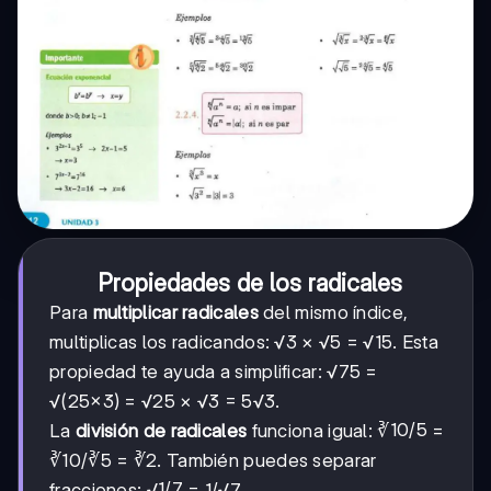
Propiedades de los radicales
Para
multiplicar radicales
del mismo índice,
multiplicas los radicandos: √3 × √5 = √15. Esta
propiedad te ayuda a simplificar: √75 =
√(25×3) = √25 × √3 = 5√3.
10/5
10/5
La
división de radicales
funciona igual: ∛
=
∛10/∛5 = ∛2. También puedes separar
1/7
1/7
fracciones: √
= 1/√7.