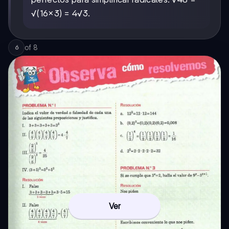
√(16×3) = 4√3.
of
8
6
Ver