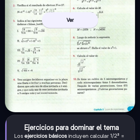
Ver
Ejercicios para dominar el tema
1/2
1/2
Los
ejercicios básicos
incluyen calcular
³ =