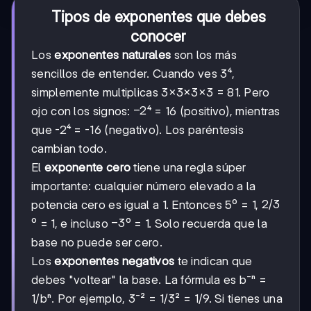
Tipos de exponentes que debes
conocer
Los
exponentes naturales
son los más
sencillos de entender. Cuando ves 3⁴,
simplemente multiplicas 3×3×3×3 = 81. Pero
-2
−
2
ojo con los signos:
⁴ = 16 (positivo), mientras
que -2⁴ = -16 (negativo). Los paréntesis
cambian todo.
El
exponente cero
tiene una regla súper
importante: cualquier número elevado a la
2/3
2/3
potencia cero es igual a 1. Entonces 5⁰ = 1,
-3
−
3
⁰ = 1, e incluso
⁰ = 1. Solo recuerda que la
base no puede ser cero.
Los
exponentes negativos
te indican que
debes "voltear" la base. La fórmula es b⁻ⁿ =
1/bⁿ. Por ejemplo, 3⁻² = 1/3² = 1/9. Si tienes una