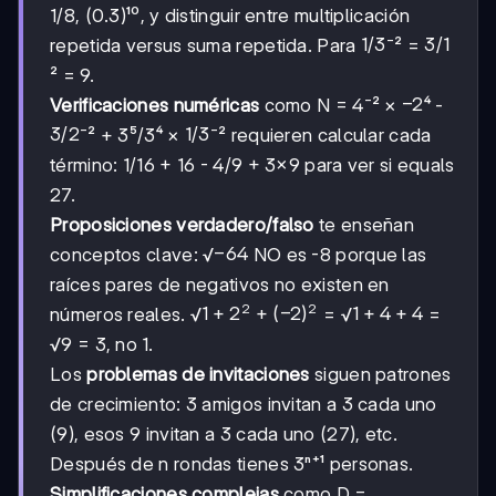
1/8, (0.3)¹⁰, y distinguir entre multiplicación
1/3
1/3
3/1
3/1
repetida versus suma repetida. Para
⁻² =
² = 9.
-2
−
2
Verificaciones numéricas
como N = 4⁻² ×
⁴ -
3/2
3/2
1/3
1/3
⁻² + 3⁵/3⁴ ×
⁻² requieren calcular cada
término: 1/16 + 16 - 4/9 + 3×9 para ver si equals
27.
Proposiciones verdadero/falso
te enseñan
-64
−
64
conceptos clave: √
NO es -8 porque las
raíces pares de negativos no existen en
2
2
1+2²+
1
+
2
+
(
−
2
)
1+4+4
1
+
4
+
4
números reales. √
= √
=
(-2)²
√9 = 3, no 1.
Los
problemas de invitaciones
siguen patrones
de crecimiento: 3 amigos invitan a 3 cada uno
(9), esos 9 invitan a 3 cada uno (27), etc.
Después de n rondas tienes 3ⁿ⁺¹ personas.
Simplificaciones complejas
como D =