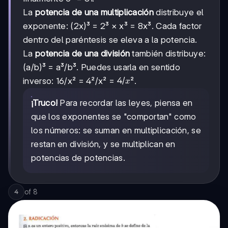
La
potencia de una multiplicación
distribuye el
exponente: (2x)³ = 2³ × x³ = 8x³. Cada factor
dentro del paréntesis se eleva a la potencia.
La
potencia de una división
también distribuye:
(a/b)³ = a³/b³. Puedes usarla en sentido
4/x
4/
inverso: 16/x² = 4²/x² =
².
x
¡Truco!
Para recordar las leyes, piensa en
que los exponentes se "comportan" como
los números: se suman en multiplicación, se
restan en división, y se multiplican en
potencias de potencias.
of
8
4