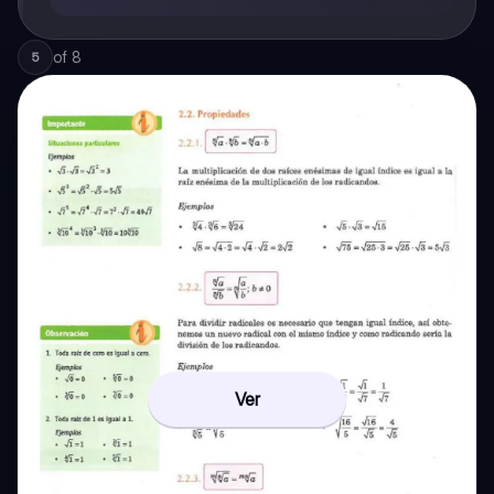
of
8
5
Ver