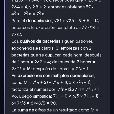
∛64 = 4, y ∛8 = 2, entonces obtienes 5∛x +
4∛x - 2∛x = 7∛x.
Para el
denominador
, √81 + √25 = 9 + 5 = 14,
entonces tu expresión completa es 7∛x/14 =
∛x/2.
Los
cultivos de bacterias
siguen patrones
exponenciales claros. Si empiezas con 2
bacterias que se duplican cada hora: después
de 1 hora = 2×2 = 4; después de 3 horas =
t+1
+
1
2×2³ = 16; después de t horas = 2^
.
t
En
expresiones con múltiples operaciones
,
(
(
(
7^(n+2)
7
+
2
)
−
7
+
1
)
3×7^(n-
3
×
7
−
1
)
como M =
/
,
n
n
n
-
1)
n+1
+
1
factoriza el numerador: 7^
n+1$$7-1
= 7^
n
7^(n+1)
(
(
7^(n+1)×6
7
+
1
)
×
6
3×7^(n-
3
×
7
−
1
)
×6. Luego simplifica:
/
=
n
n
1)
6×7²/3 = 6×49/3 = 98.
La
suma de cifras
de un resultado como M =