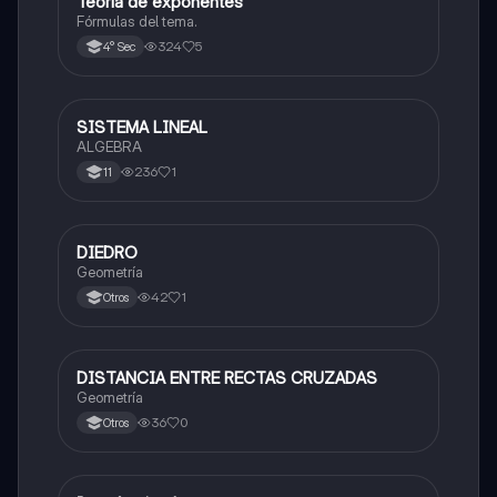
Teoría de exponentes
Matemáticas
Fórmulas del tema.
324
5
4° Sec
SISTEMA LINEAL
Matemáticas
ALGEBRA
236
1
11
DIEDRO
Matemáticas
Geometría
42
1
Otros
DISTANCIA ENTRE RECTAS CRUZADAS
Matemáticas
Geometría
36
0
Otros