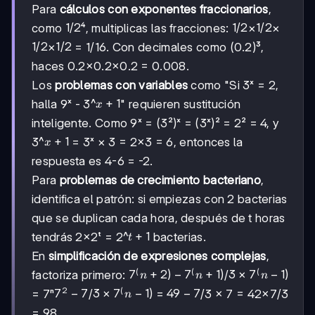
Para
cálculos con exponentes fraccionarios
,
1/2
1/2
1/2
1/2
1/2
1/2
como
⁴, multiplicas las fracciones:
×
×
1/2
1/2
1/2
1/2
×
= 1/16. Con decimales como (0.2)³,
haces 0.2×0.2×0.2 = 0.008.
Los
problemas con variables
como "Si 3ˣ = 2,
x+1
+
1
halla 9ˣ - 3^
" requieren sustitución
x
inteligente. Como 9ˣ = (3²)ˣ = (3ˣ)² = 2² = 4, y
x+1
+
1
3^
= 3ˣ × 3 = 2×3 = 6, entonces la
x
respuesta es 4-6 = -2.
Para
problemas de crecimiento bacteriano
,
identifica el patrón: si empiezas con 2 bacterias
que se duplican cada hora, después de t horas
t+1
+
1
tendrás 2×2ᵗ = 2^
bacterias.
t
En
simplificación de expresiones complejas
,
(
(
(
7^(n+2)
7
+
2
)
−
7
+
1
)
3×7^(n-
3
×
7
−
1
)
factoriza primero:
/
n
n
n
-
1)
2
(
7²
7
−
7
3×7^(n-
3
×
7
−
1
)
49-
49
−
7
= 7ⁿ
/
=
/3 × 7 = 42×7/3
n
7^(n+1)
-
1)
7
= 98.