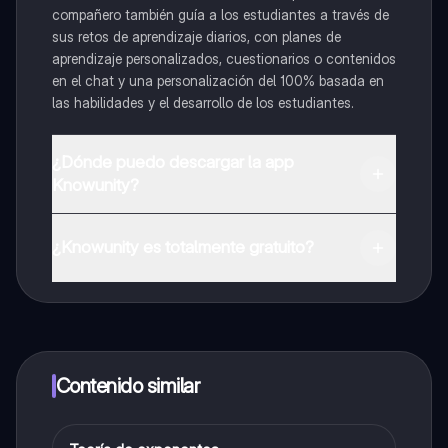
compañero también guía a los estudiantes a través de
sus retos de aprendizaje diarios, con planes de
aprendizaje personalizados, cuestionarios o contenidos
en el chat y una personalización del 100% basada en
las habilidades y el desarrollo de los estudiantes.
¿Dónde puedo descargar la app
Knowunity?
Puedes descargar la app en Google Play Store y Apple
App Store.
¿Knowunity es totalmente gratuito?
¡Sí lo es! Tienes acceso totalmente gratuito a todo el
contenido de la app, puedes chatear con otros
alumnos y recibir ayuda inmeditamente. Puedes ganar
dinero utilizando la aplicación, que te permitirá acceder
a determinadas funciones.
Contenido similar