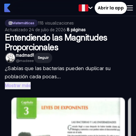
Abrir la app
118
visualizaciones
·
Matemáticas
Actualizado
24 de julio de 2026
·
8 páginas
Entendiendo las Magnitudes
Proporcionales
madmad!!
Seguir
@
madeee
¿Sabías que las bacterias pueden duplicar su
población cada pocas...
Mostrar más