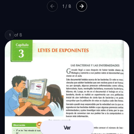
1
/
8
of
8
1
Ver