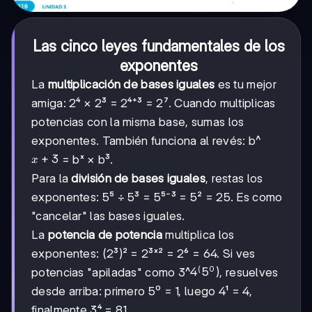
Las cinco leyes fundamentales de los
exponentes
La
multiplicación de bases iguales
es tu mejor
amiga: 2⁴ × 2³ = 2⁴⁺³ = 2⁷. Cuando multiplicas
potencias con la misma base, sumas los
exponentes. También funciona al revés: b^
x+3
+
3
= bˣ × b³.
x
Para la
división de bases iguales
, restas los
exponentes: 5⁵ ÷ 5³ = 5⁵⁻³ = 5² = 25. Es como
"cancelar" las bases iguales.
La
potencia de potencia
multiplica los
exponentes: (2³)² = 2³ˣ² = 2⁶ = 64. Si ves
(
0
4^(5⁰)
4
5
)
potencias "apiladas" como 3^
, resuelves
desde arriba: primero 5⁰ = 1, luego 4¹ = 4,
finalmente 3⁴ = 81.