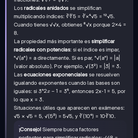
Los
radicales anidados
se simplifican
multiplicando índices: ∛∜5 = ∛×⁴√5 = ¹²√5.
Cuando tienes √√x, obtienes ⁸√x porque 2×4 =
8.
La propiedad más importante es
simplificar
radicales con potencias
: si el índice es impar,
ⁿ√(aⁿ) = a directamente. Si es par, ⁿ√(aⁿ) = |a|
(valor absoluto). Por ejemplo, √(3²) = |3| = 3.
Las
ecuaciones exponenciales
se resuelven
igualando exponentes cuando las bases son
2x-
2
−
1
iguales: si 3^
= 3⁵, entonces 2x-1 = 5, por
x
1
lo que x = 3.
Situaciones útiles que aparecen en exámenes:
√5 × √5 = 5, √(5³) = 5√5, y ∛(10⁴) = 10∛10.
¡Consejo!
Siempre busca factores
perfectos para simplificar radicales: √48 =