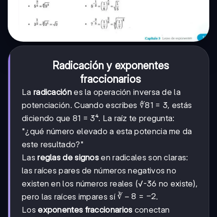
Radicación y exponentes
fraccionarios
La
radicación
es la operación inversa de la
potenciación. Cuando escribes ∜81 = 3, estás
diciendo que 81 = 3⁴. La raíz te pregunta:
"¿qué número elevado a esta potencia me da
este resultado?"
Las
reglas de signos
en radicales son claras:
las raíces pares de números negativos no
existen en los números reales (√-36 no existe),
∛-8
∛
−
8
=
−
2
pero las raíces impares sí
.
=
Los
exponentes fraccionarios
conectan
-2