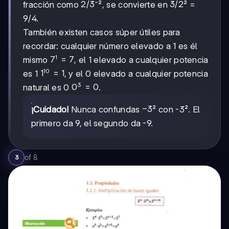
2/3
2/3
3/2
3/2
fracción como
⁻², se convierte en
² =
9/4.
También existen casos súper útiles para
recordar: cualquier número elevado a 1 es él
1
7¹
7
=
7
mismo
, el 1 elevado a cualquier potencia
=
10
1¹⁰
1
=
1
es 1
, y el 0 elevado a cualquier potencia
7
=
3
0³
0
=
0
natural es 0
.
1
=
0
-3
−
3
¡Cuidado!
Nunca confundas
² con -3². El
primero da 9, el segundo da -9.
of
8
3