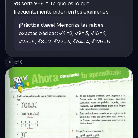
98 sería 9+8 = 17, que es lo que
frecuentemente piden en los exámenes.
¡Práctica clave!
Memoriza las raíces
exactas básicas: √4=2, √9=3, √16=4,
√25=5, ∛8=2, ∛27=3, ∛64=4, ∛125=5.
of
8
8