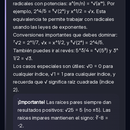
radicales con potencias: a^(m/n) = ⁿ√(aᵐ). Por
4/5
4/5
1/2
1/2
ejemplo, 2^
= ⁵√(2⁴) y x^
= √x. Esta
equivalencia te permite trabajar con radicales
usando las leyes de exponentes.
Conversiones importantes que debes dominar:
1/7
1/7
1/2
1/2
4/5
4/5
⁷√2 = 2^
, √x = x^
, y ⁵√(2⁴) = 2^
.
3/4
3/4
También puedes ir al revés: 5^
= ⁴√(5³) y 3^
1/2
1/2
= √3.
Los casos especiales son útiles: √0 = 0 para
cualquier índice, √1 = 1 para cualquier índice, y
recuerda que √ significa raíz cuadrada (índice
2).
¡Importante!
Las raíces pares siempre dan
resultados positivos: √25 = 5 (no ±5). Las
raíces impares mantienen el signo: ∛-8 =
-2.