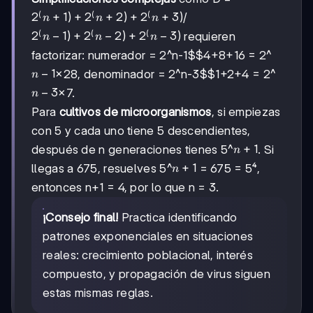
(
(
(
2^(n+1)
2
+
1
)
+
2
+
2
)
+
2
+
3
)
/
n
n
n
+
(
(
(
2^(n-
2
−
1
)
+
2
−
2
)
+
2
−
3
)
requieren
n
n
n
2^(n+2)
1) +
factorizar: numerador = 2^
n-1$$4+8+16
= 2^
+
2^(n-
2^(n+3)
n-
−
1
×28, denominador = 2^
n-3$$1+2+4
= 2^
n
2) +
1
2^(n-
n-
−
3
×7.
n
3)
3
Para
cultivos de microorganismos
, si empiezas
con 5 y cada uno tiene 5 descendientes,
n+1
+
1
después de n generaciones tienes 5^
. Si
n
n+1
+
1
llegas a 675, resuelves 5^
= 675 = 5⁴,
n
entonces n+1 = 4, por lo que n = 3.
¡Consejo final!
Practica identificando
patrones exponenciales en situaciones
reales: crecimiento poblacional, interés
compuesto, y propagación de virus siguen
estas mismas reglas.