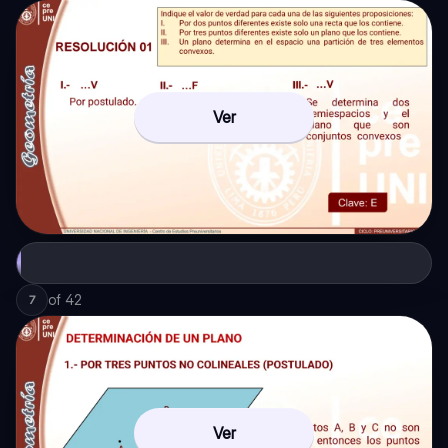
Ver
of
42
7
Ver