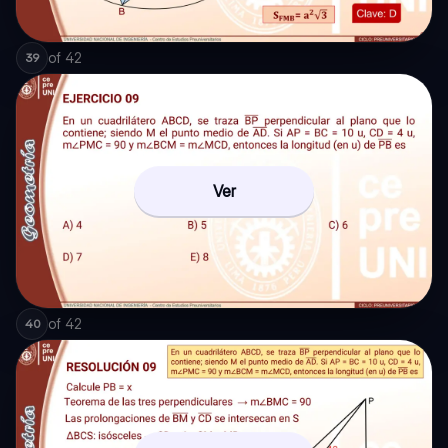
of
42
39
Ver
of
42
40