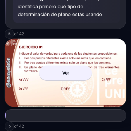
identifica primero qué tipo de
determinación de plano estás usando.
of
42
5
Ver
of
42
6