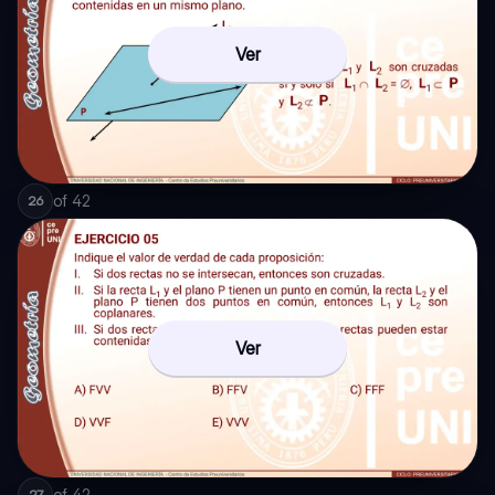
Ver
of
42
26
Ver
of
42
27