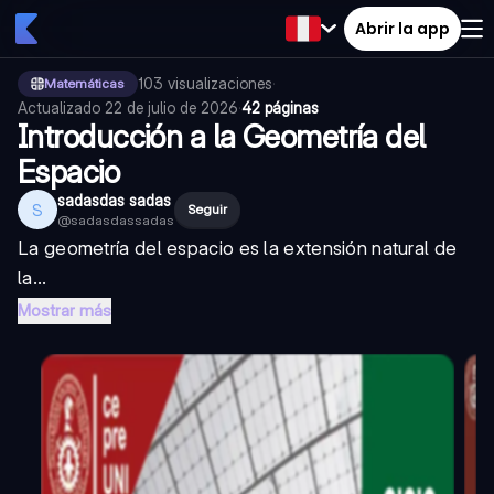
Abrir la app
103
visualizaciones
·
Matemáticas
Actualizado
22 de julio de 2026
·
42 páginas
Introducción a la Geometría del
Espacio
sadasdas sadas
S
Seguir
@
sadasdassadas
La geometría del espacio es la extensión natural de
la...
Mostrar más