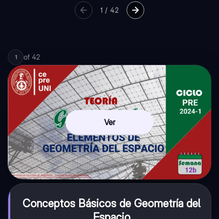
1
/
42
of
42
1
Ver
Conceptos Básicos de Geometría del
Espacio