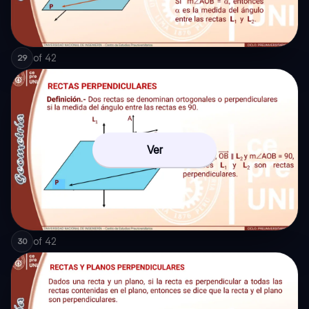
of
42
29
Ver
of
42
30