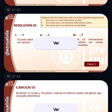
of
42
12
Ver
of
42
13
Ver