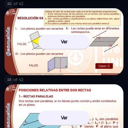
of
42
22
Ver
of
42
23
Ver