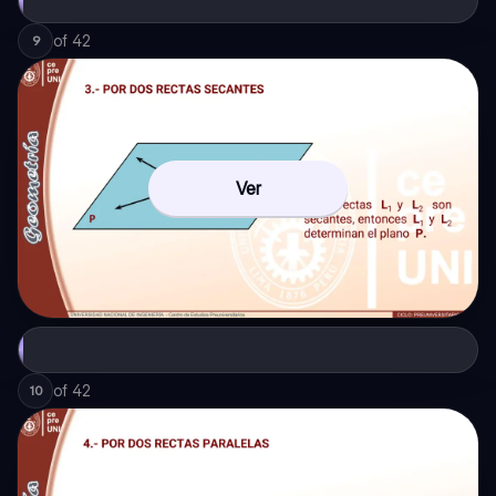
of
42
9
Ver
of
42
10