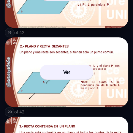
of
42
19
Ver
of
42
20