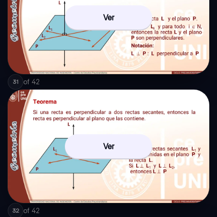
Ver
of
42
31
Ver
of
42
32