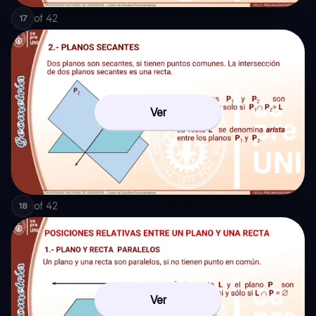
of
42
17
Ver
of
42
18
Ver