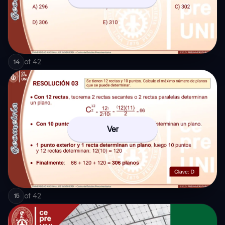
of
42
14
Ver
of
42
15