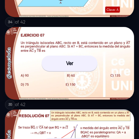
of
42
34
Ver
of
42
35