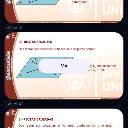
of
42
24
Ver
of
42
25