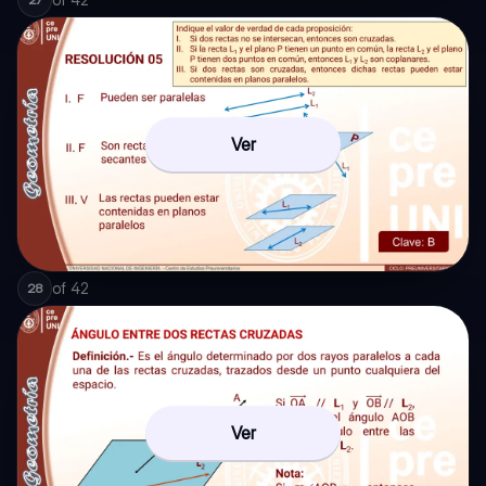
Ver
of
42
28
Ver