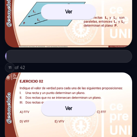
Ver
of
42
11
Ver