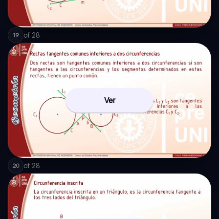
of
28
19
Ver
of
28
20