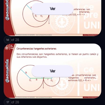
Ver
of
28
16
Ver
of
28
17