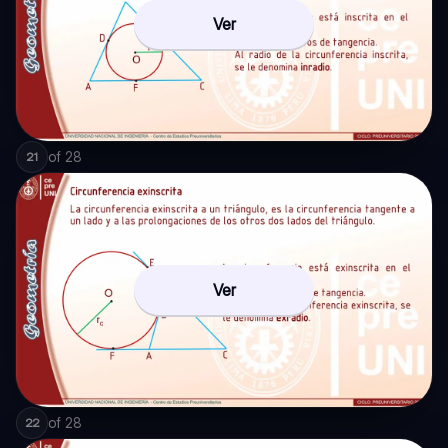
Ver
of
28
21
Ver
of
28
22