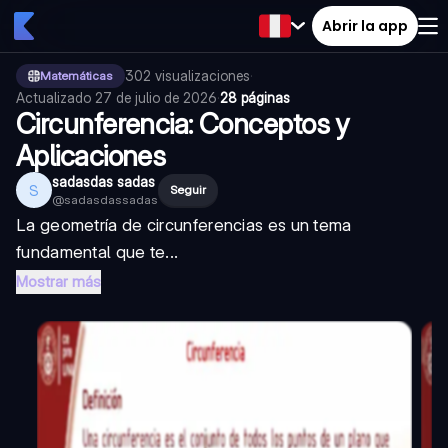
Abrir la app
302
visualizaciones
·
Matemáticas
Actualizado
27 de julio de 2026
·
28 páginas
Circunferencia: Conceptos y
Aplicaciones
sadasdas sadas
S
Seguir
@
sadasdassadas
La geometría de circunferencias es un tema
fundamental que te...
Mostrar más