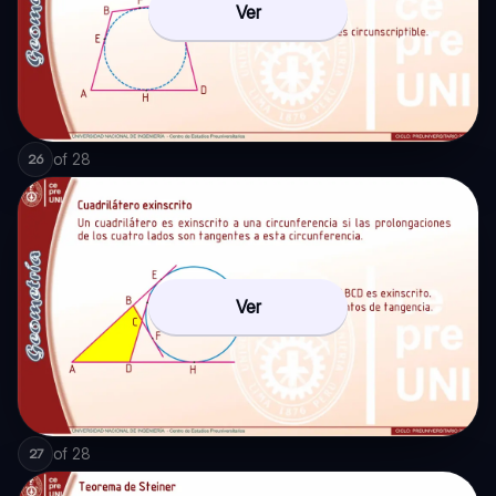
Ver
of
28
26
Ver
of
28
27