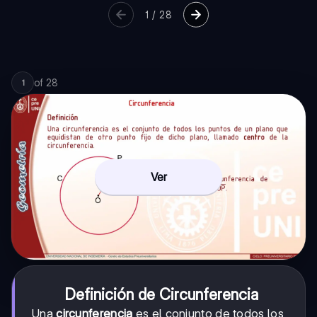
1
/
28
of
28
1
Ver
Definición de Circunferencia
Una
circunferencia
es el conjunto de todos los