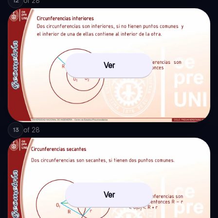
of
28
12
Ver
of
28
13
Ver