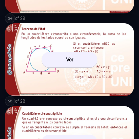
of
28
24
Ver
of
28
25