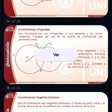
of
28
14
Ver
of
28
15