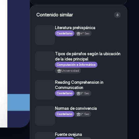
Contenido similar
6
Literatura prehispánica
Castellano
4° Sec
Tipos de párrafos según la ubicación
de la idea principal
Computación e Informática
Universidad
Reading Comprehension in
Communication
Castellano
3° Sec
Normas de convivencia
Castellano
2° Sec
Fuente ovejuna