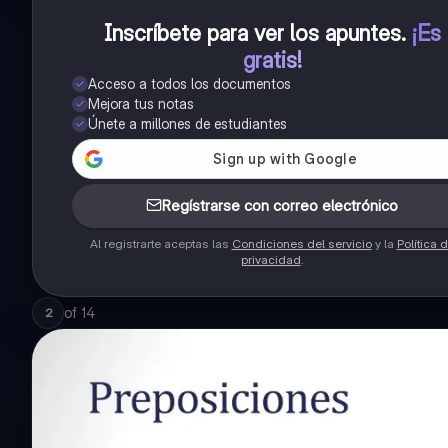
Inscríbete para ver los apuntes
.
¡Es
gratis!
Acceso a todos los documentos
Mejora tus notas
Únete a millones de estudiantes
Regístrarse con correo electrónico
Al registrarte aceptas las
Condiciones del servicio
y la
Política 
privacidad
.
of
14
2