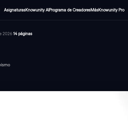
Asignaturas
Knowunity AI
Programa de Creadores
Más
Knowunity Pro
de 2026
·
14 páginas
eísmo