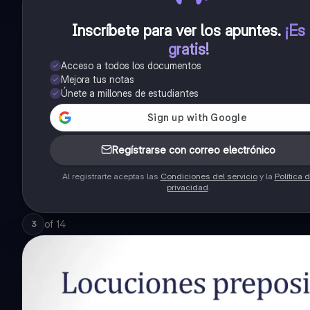
Inscríbete para ver los apuntes
.
¡Es
gratis!
Acceso a todos los documentos
Mejora tus notas
Únete a millones de estudiantes
Regístrarse con correo electrónico
Al registrarte aceptas las
Condiciones del servicio
y la
Política 
privacidad
.
of
14
3