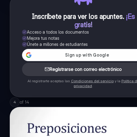
Inscríbete para ver los apuntes
.
¡Es
gratis!
Acceso a todos los documentos
Mejora tus notas
Únete a millones de estudiantes
Regístrarse con correo electrónico
Al registrarte aceptas las
Condiciones del servicio
y la
Política 
privacidad
.
of
14
4