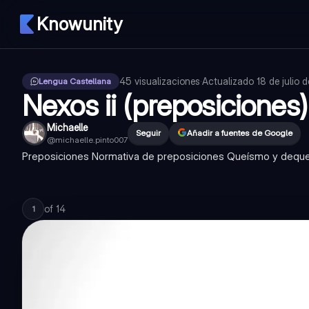
Knowunity
45
visualizaciones
·
Actualizado
18 de julio 
Lengua Castellana
Nexos ii (preposiciones)
Michaelle
Seguir
Añadir a fuentes de Google
@
michaelle.pinto007
Preposiciones Normativa de preposiciones Queísmo y dequ
of
14
1