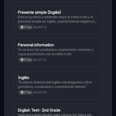
en cada parte y qué estrategias utilizar.
Presente simple (Inglés)
Inglés
Esto te ayudará a entender mejor el verbo to be y el
presente simple en inglés, usando formas negativas,
positivas e incluso preguntas con las que podrás
291
2
3° Sec
entender mejor este idioma <3
Personal information
Inglés
Ve un poco de vocabulario, expresiones comunes y
sigue practicando con el verbo to be
101
2
3° Sec
Inglés
Inglés
"Evalúa tu dominio del inglés con preguntas sobre
gramática, vocabulario y comprensión lectora."
312
0
3° Sec
English Test- 2nd Grade
Inglés
todo ese trabajo llenalo, pero camnia los datos por.