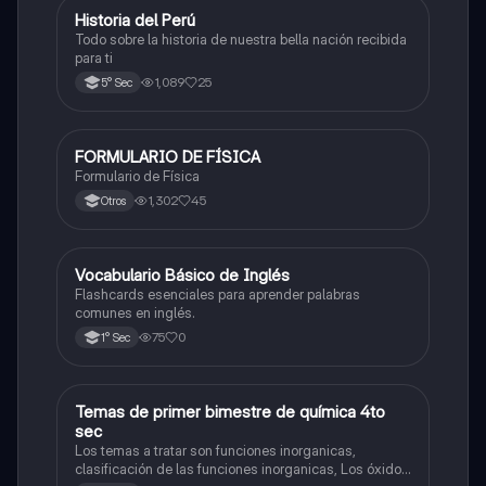
Historia del Perú
Ciencias Sociales
Todo sobre la historia de nuestra bella nación recibida
para ti
1,089
25
5° Sec
FORMULARIO DE FÍSICA
Física
Formulario de Física
1,302
45
Otros
V
Vocabulario Básico de Inglés
Inglés
Flashcards esenciales para aprender palabras
comunes en inglés.
75
0
1° Sec
Temas de primer bimestre de química 4to
Química
sec
Los temas a tratar son funciones inorganicas,
clasificación de las funciones inorganicas, Los óxidos