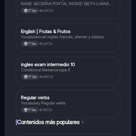
NAME: BECERRA PORTAL INGRID IBETH LUANA.
GRADE: 2° SECTION: F. y cambia el diseño con uno
40
0
2° Sec
más bonito pero diferente, trabajalo en CANVA,
gracias.
English | Frutas & Frutos
Inglés
Vocabulario en inglés, francés, alemán y italiano
66
0
1° Sec
I
ingles exam intermedio 10
Inglés
Conditional Sentence type 3
65
0
5° Sec
Regular verbs
Inglés
Vocabulary Regular verbs
18
0
1° Sec
Contenidos más populares
9