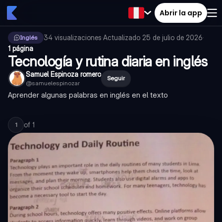
Abrir la app
34
visualizaciones
·
Actualizado
25 de julio de 2026
·
Inglés
1 página
Tecnología y rutina diaria en inglés
Samuel Espinoza romero
Seguir
@
samuelespinozar
Aprender algunas palabras en inglés en el texto
of
1
1