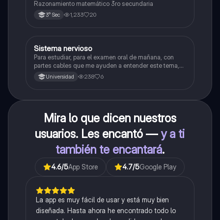
Razonamiento matemático 3ro secundaria
1,233
20
3° Sec
Sistema nervioso
Biología
Para estudiar, para el examen oral de mañana, con
partes cables que me ayuden a entender este tema,
porque se me complica un poco ya que el tema es
238
6
Universidad
muy extenso y quisiera poder lograr entenderlo
mucho mejor con ayuda de cartilla el ppt está
resumido.
Mira lo que dicen nuestros
usuarios. Les encantó —
y a ti
también te encantará
.
4.6
/5
App Store
4.7
/5
Google Play
La app es muy fácil de usar y está muy bien
diseñada. Hasta ahora he encontrado todo lo