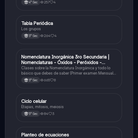
y los óxidos ácidos
257
4
4° Sec
Tabla Periódica
Química
Los grupos
264
4
3° Sec
Nomenclatura Inorgánica 3ro Secundaria |
Química
Nomenclaturas - Óxidos - Peróxidos -
Hidróxido o Bases
Clases sobre la Nomenclatura Inorgánica y todo lo
básico que debes de saber (Primer examen Mensual
2025)
665
8
3° Sec
Ciclo celular
Biología
Etapas, mitosis, meiosis
84
3
5° Sec
Planteo de ecuaciones
Matemáticas