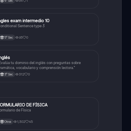
54
1
4° Sec
omprender cómo funciona el examen, qué se evalúa en
ada parte y qué estrategias utilizar.
I
ngles exam intermedio 10
Inglés
onditional Sentence type 3
65
0
5° Sec
nglés
Inglés
Evalúa tu dominio del inglés con preguntas sobre
ramática, vocabulario y comprensión lectora."
312
0
3° Sec
ORMULARIO DE FÍSICA
Física
ormulario de Física
1,302
45
Otros