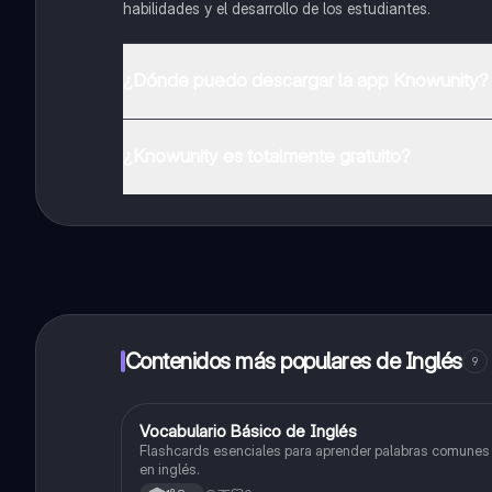
habilidades y el desarrollo de los estudiantes.
¿Dónde puedo descargar la app Knowunity?
Puedes descargar la app en Google Play Store y Apple
¿Knowunity es totalmente gratuito?
¡Sí lo es! Tienes acceso totalmente gratuito a todo e
inmeditamente. Puedes ganar dinero utilizando la apli
Contenidos más populares de Inglés
9
V
Vocabulario Básico de Inglés
Inglés
Flashcards esenciales para aprender palabras comunes
en inglés.