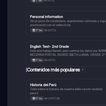
75
0
1° Sec
Personal information
Inglés
Ve un poco de vocabulario, expresiones comunes y sigu
practicando con el verbo to be
101
2
3° Sec
English Test- 2nd Grade
Inglés
todo ese trabajo llenalo, pero camnia los datos por. NAM
BECERRA PORTAL INGRID IBETH LUANA. GRADE: 2°
SECTION: F. y cambia el diseño con uno más bonito per
40
0
2° Sec
diferente, trabajalo en CANVA, gracias.
Contenidos más populares
9
Historia del Perú
Ciencias Sociales
Todo sobre la historia de nuestra bella nación recibida
para ti
1,070
25
5° Sec