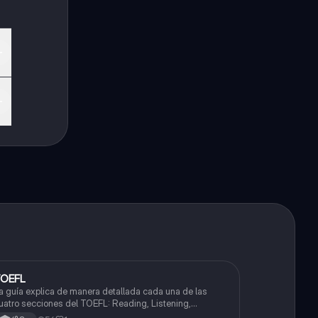
TOEFL
Inglés
a guía explica de manera detallada cada una de las
uatro secciones del TOEFL: Reading, Listening,
peaking y Writing, ayudando al estudiante a