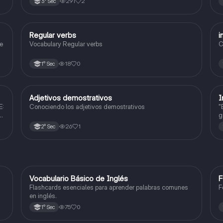
291
2
3° Sec
entender mejor este idioma <3
c
c
Regular verbs
i
Inglés
e
Vocabulary Regular verbs
C
18
0
1° Sec
Adjetivos demostrativos
I
Inglés
E:
Conociendo los adjetivos demostrativos
"
g
o
26
1
2° Sec
V
Vocabulario Básico de Inglés
F
Inglés
Flashcards esenciales para aprender palabras comunes
F
en inglés.
75
0
1° Sec