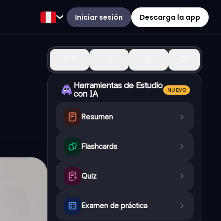
Iniciar sesión
Descarga la app
0
Herramientas de Estudio
NUEVO
con IA
Resumen
Flashcards
Quiz
Examen de práctica