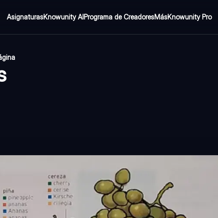
Asignaturas
Knowunity AI
Programa de Creadores
Más
Knowunity Pro
ágina
s