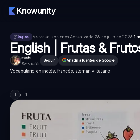
Knowunity
64
visualizaciones
·
Actualizado
26 de julio de 2026
·
1 p
Inglés
English | Frutas & Fruto
mishi
Seguir
Añadir a fuentes de Google
@
wxny.fair
Vocabulario en inglés, francés, alemán y italiano
of
1
1