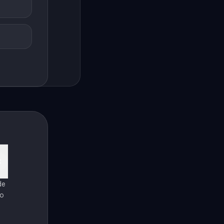
de
ro