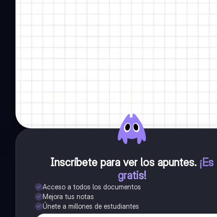
Inscríbete para ver los apuntes
.
¡Es
gratis!
Acceso a todos los documentos
Mejora tus notas
Únete a millones de estudiantes