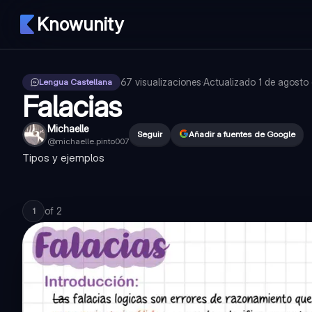
Knowunity
67
visualizaciones
·
Actualizado
1 de agosto
Lengua Castellana
Falacias
Michaelle
Seguir
Añadir a fuentes de Google
@
michaelle.pinto007
Tipos y ejemplos
of
2
1