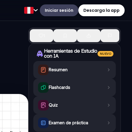
Iniciar sesión
Descarga la app
1
Herramientas de Estudio
NUEVO
con IA
Resumen
Flashcards
Quiz
Examen de práctica