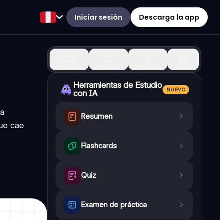
Iniciar sesión
Descarga la app
2
Herramientas de Estudio
NUEVO
con IA
La
Resumen
que cae
Flashcards
Quiz
Examen de práctica