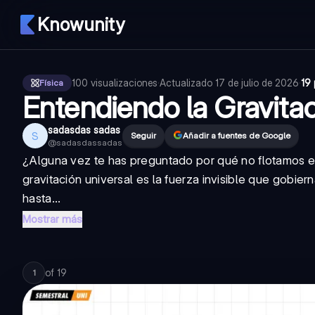
Knowunity
100
visualizaciones
·
Actualizado
17 de julio de 2026
·
19
Física
Entendiendo la Gravita
sadasdas sadas
S
Seguir
Añadir a fuentes de Google
@
sadasdassadas
¿Alguna vez te has preguntado por qué no flotamos e
gravitación universal es la fuerza invisible que gob
hasta...
Mostrar más
of
19
1