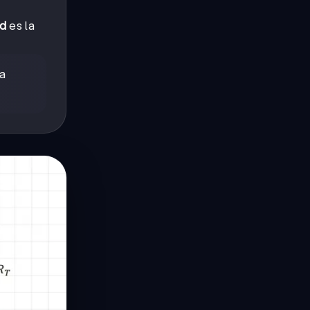
d
es la
a