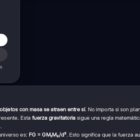
de
 objetos con masa se atraen entre sí
. No importa si son pla
presente. Esta
fuerza gravitatoria
sigue una regla matemátic
.
universo es:
FG = GM₁M₂/d²
. Esto significa que la fuerza 