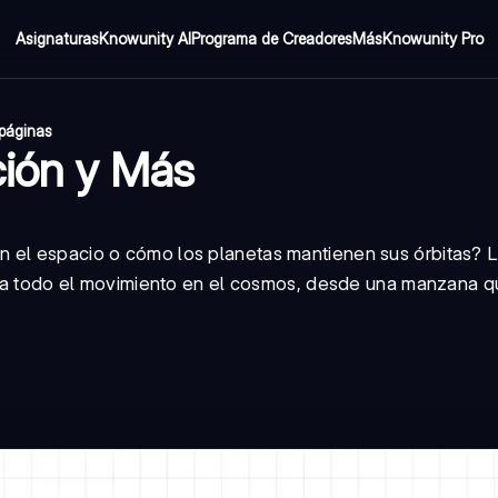
Asignaturas
Knowunity AI
Programa de Creadores
Más
Knowunity Pro
 páginas
ción y Más
n el espacio o cómo los planetas mantienen sus órbitas? 
ierna todo el movimiento en el cosmos, desde una manzana 