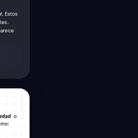
r
. Estos
les.
parece