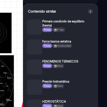
Contenido similar
6
Primera condición de equilibrio
(teoria)
Física
3° Sec
fisica basica estatica
Física
Universidad
FENOMENOS TERMICOS
Física
Otros
Presión hidrostática
Física
Otros
HIDROSTÁTICA
Física
Otros