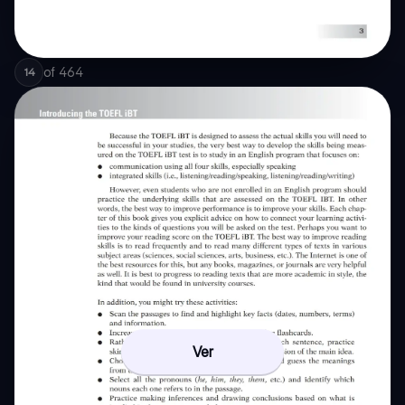
of
464
14
Ver