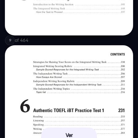
of
464
9
Ver