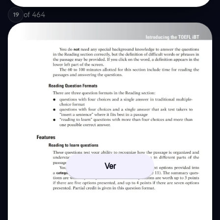
of
464
19
Ver