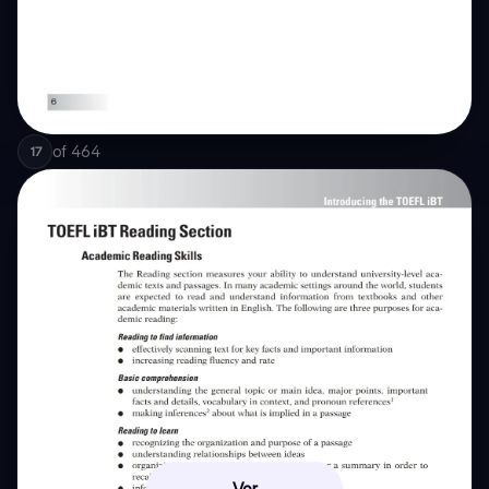
of
464
17
Ver