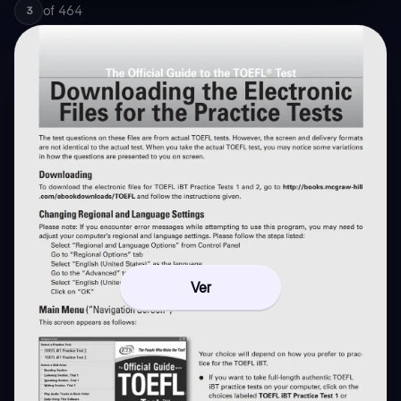
of
464
3
Ver