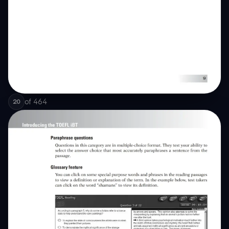
of
464
20