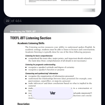
of
464
22
Ver