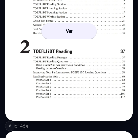
Ver
of
464
8