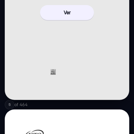
Ver
of
464
5