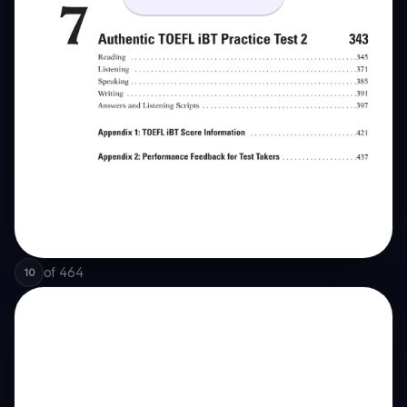
of
464
10