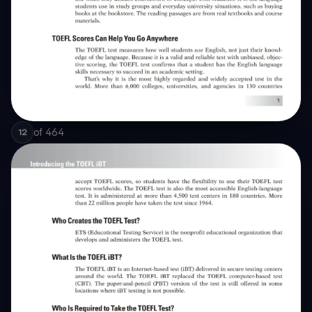
of
464
12