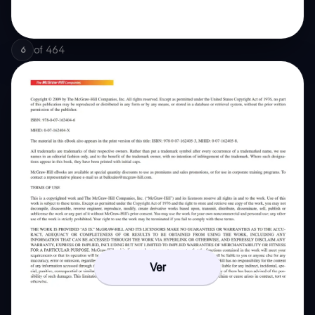
of
464
6
Ver