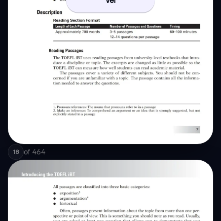
of
464
18