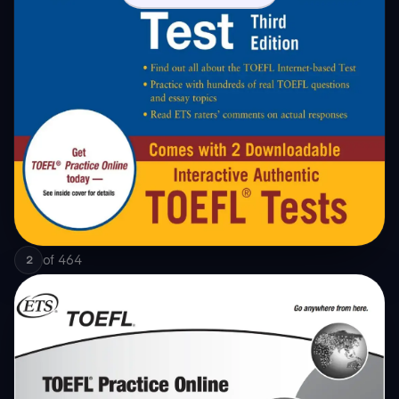
of
464
2