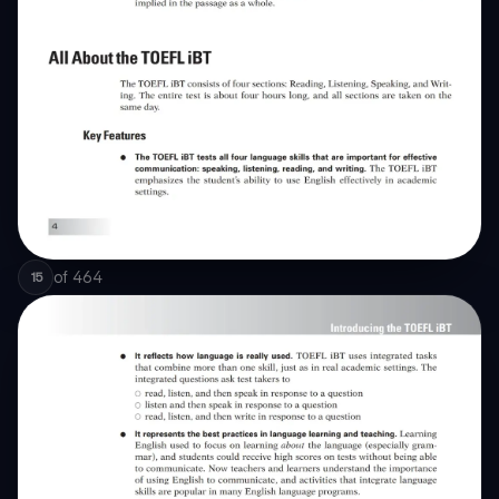
of
464
15