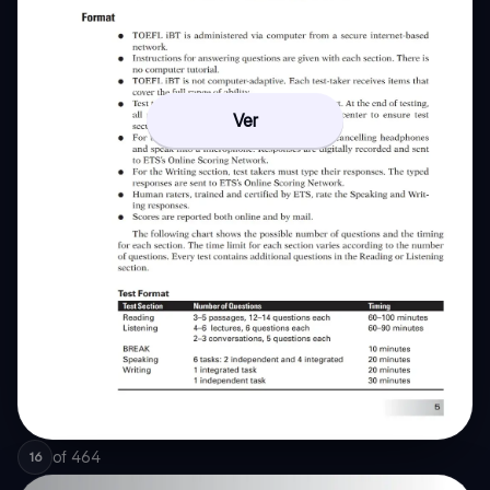
Ver
of
464
16