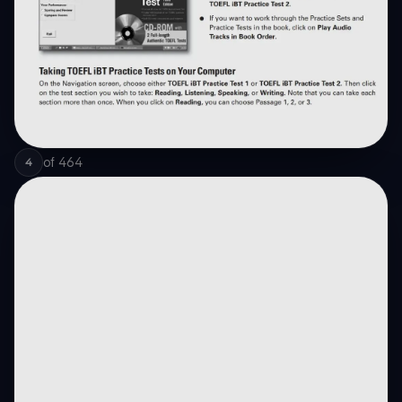
of
464
4