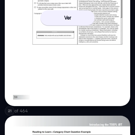
Ver
of
464
21