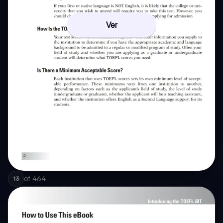
Ver
of
464
13