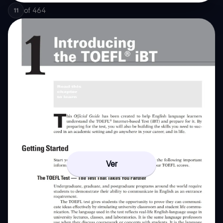
of
464
11
Ver