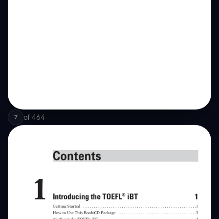
of
464
7