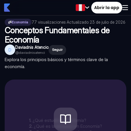
Abrir la app
77
visualizaciones
·
Actualizado
23 de julio de 2026
Economía
Conceptos Fundamentales de
Economía
Daviadnis Atencio
D
Seguir
@
daviadnisatenci
Explora los principios básicos y términos clave de la
economía.
1
.
¿Qué estudia la Economía?
2
.
¿Qué es la escasez en Economía?