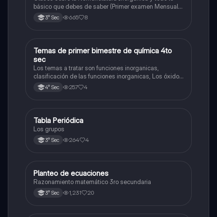
básico que debes de saber (Primer examen Mensual
2025)
665
8
3° Sec
Temas de primer bimestre de química 4to
Química
sec
Los temas a tratar son funciones inorganicas,
clasificación de las funciones inorganicas, Los óxidos
y los óxidos ácidos
257
4
4° Sec
Tabla Periódica
Química
Los grupos
264
4
3° Sec
Planteo de ecuaciones
Matemáticas
Razonamiento matemático 3ro secundaria
1,231
20
3° Sec