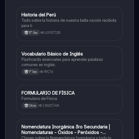
Historia del Perú
Ciencias Sociales
Todo sobre la historia de nuestra bella nación recibida
para ti
1,070
25
5° Sec
V
Vocabulario Básico de Inglés
Inglés
Flashcards esenciales para aprender palabras
comunes en inglés.
75
0
1° Sec
FORMULARIO DE FÍSICA
Física
Formulario de Física
1,302
45
Otros
Nomenclatura Inorgánica 3ro Secundaria |
Química
Nomenclaturas - Óxidos - Peróxidos -
Hidróxido o Bases
Clases sobre la Nomenclatura Inorgánica y todo lo