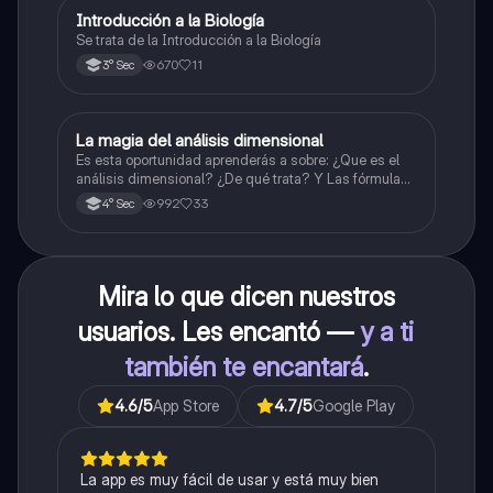
Introducción a la Biología
Biología
Se trata de la Introducción a la Biología
670
11
3° Sec
La magia del análisis dimensional
Física
Es esta oportunidad aprenderás a sobre: ¿Que es el
análisis dimensional? ¿De qué trata? Y Las fórmulas
de las magnitudes fundamentales y derivadas.
992
33
4° Sec
Mira lo que dicen nuestros
usuarios. Les encantó —
y a ti
también te encantará
.
4.6
/5
App Store
4.7
/5
Google Play
La app es muy fácil de usar y está muy bien