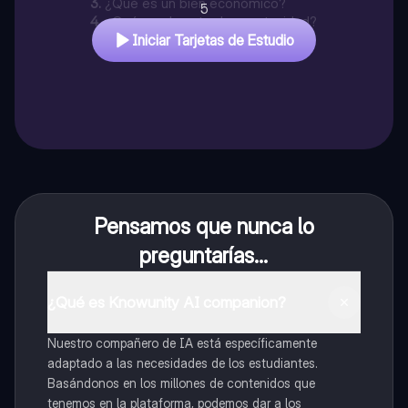
3
.
¿Qué es un bien económico?
5
4
.
¿Qué es el costo de oportunidad?
Iniciar Tarjetas de Estudio
Pensamos que nunca lo
preguntarías...
¿Qué es Knowunity AI companion?
Nuestro compañero de IA está específicamente
adaptado a las necesidades de los estudiantes.
Basándonos en los millones de contenidos que
tenemos en la plataforma, podemos dar a los