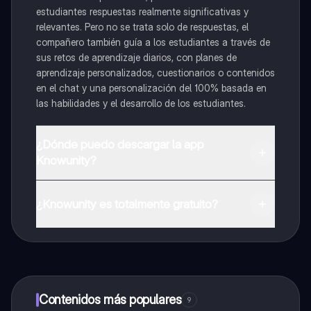
estudiantes respuestas realmente significativas y
relevantes. Pero no se trata solo de respuestas, el
compañero también guía a los estudiantes a través de
sus retos de aprendizaje diarios, con planes de
aprendizaje personalizados, cuestionarios o contenidos
en el chat y una personalización del 100% basada en
las habilidades y el desarrollo de los estudiantes.
¿Dónde puedo descargar la app
Knowunity?
Puedes descargar la app en Google Play Store y Apple
App Store.
¿Knowunity es totalmente gratuito?
¡Sí lo es! Tienes acceso totalmente gratuito a todo el
contenido de la app, puedes chatear con otros
alumnos y recibir ayuda inmeditamente. Puedes ganar
dinero utilizando la aplicación, que te permitirá acceder
a determinadas funciones.
Contenidos más populares
9